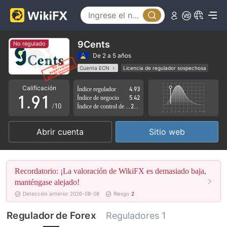
4
5
6
9Cents
No regulado
7
De 2 a 5 años
Cuenta ECN
Licencia de regulador sospechosa
0
8
0
Zona de negocio sospechoso
Riesgo potencial alto
Calificación
Índice regulador
4.93
1
.
9
1
Índice de negocio
5.42
/10
Índice de control de riesgo
2.44
2
2
Abrir cuenta
Sitio web
3
3
4
4
Recordatorio: ¡La valoración de WikiFX es demasiado baja,
5
5
manténgase alejado!
Detección anterior 2026-08-08
Riesgo
2
6
6
Regulador de Forex
Reguladores 1
7
7