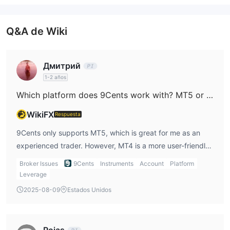
amente frágil e insegura.
Q&A de Wiki
Дмитрий
1-2 años
Which platform does 9Cents work with? MT5 or MT4?
WikiFX
Respuesta
9Cents only supports MT5, which is great for me as an
experienced trader. However, MT4 is a more user-friendly
option for beginners, and I believe it would be better if
Broker Issues
9Cents
Instruments
Account
Platform
9Cents offered both platforms to cater to a wider range of
Leverage
traders.
2025-08-09
Estados Unidos
Rojas