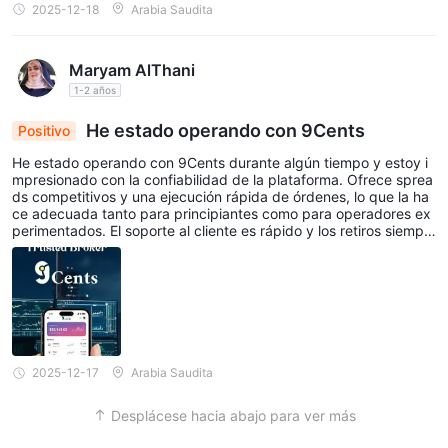
2025-12-18
Arabia Saudita
Maryam AlThani
1-2 años
He estado operando con 9Cents
Positivo
He estado operando con 9Cents durante algún tiempo y estoy i
mpresionado con la confiabilidad de la plataforma. Ofrece sprea
ds competitivos y una ejecución rápida de órdenes, lo que la ha
ce adecuada tanto para principiantes como para operadores ex
perimentados. El soporte al cliente es rápido y los retiros siempr
e se han procesado a tiempo sin problemas. Aunque la platafor
ma es fácil de usar, proporcionar más recursos educativos para
principiantes sería beneficioso. En general, 9Cents ofrece una ex
periencia de trading transparente y fácil de usar, y la recomiend
o a los operadores. Aquellos que buscan un intermediario confia
ble.
2025-12-17
Arabia Saudita
Desplácese hacia abajo para ver más