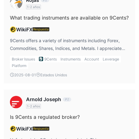
1-2 años
What trading instruments are available on 9Cents?
WikiFX
Respuesta
9Cents offers a variety of instruments including Forex,
Commodities, Shares, Indices, and Metals. I appreciate
the range of options, but I would prefer if they offered
Broker Issues
9Cents
Instruments
Account
Leverage
Cryptos, CFDs, and ETFs as well to provide more variety
Platform
for my portfolio.
2025-08-01
Estados Unidos
Arnold Joseph
1-2 años
Is 9Cents a regulated broker?
WikiFX
Respuesta