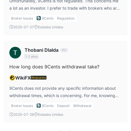
Unfortunately, 9Cents is not regulated. This concerns me
a lot as an investor. I prefer to trade with brokers who are
under regulatory supervision because it adds a layer of
Broker Issues
9Cents
Regulation
trust and security. When brokers are unregulated, I feel
2025-07-27
Estados Unidos
that there’s no one ensuring they follow good practices,
which makes trading riskier.
Thobani Dlalda
1-2 años
How long does 9Cents withdrawal take?
WikiFX
Respuesta
9Cents does not provide any specific information about
withdrawal times, which is concerning. For me, knowing
how long it will take to access my funds is important. I
Broker Issues
9Cents
Deposit
Withdrawal
would want to clarify this with the broker before I start
2025-07-26
Estados Unidos
trading with them.