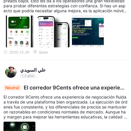
preads bajos. Esto les da a los operadores una gran flexibilidad
para probar diferentes estrategias con confianza. Si hay un asp
ecto que podría necesitar alguna mejora, es la aplicación móvil,
que se vuelve menos receptiva durante las horas pico. Una actu
alización de rendimiento definitivamente haría que la experiencia
fuera más fluida.
2025-12-20
Qatar
علي السويدي
1-2 años
El corredor 9Cents ofrece una experienc
Neutral
ia
El corredor 9Cents ofrece una experiencia de negociación fluida
a través de una plataforma bien organizada. La ejecución de órd
enes fue consistente, y los diferenciales de precios se mantuvier
on razonables en condiciones normales de mercado. Aunque ha
y margen para mejorar las herramientas educativas, la calidad g
eneral del servicio ha sido confiable hasta ahora.