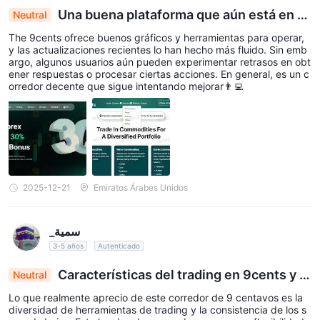
Una buena plataforma que aún está en d
Neutral
esarrollo💎🏅
The 9cents ofrece buenos gráficos y herramientas para operar,
y las actualizaciones recientes lo han hecho más fluido. Sin emb
argo, algunos usuarios aún pueden experimentar retrasos en obt
ener respuestas o procesar ciertas acciones. En general, es un c
orredor decente que sigue intentando mejorar👨‍💻
2025-12-21
Emiratos Árabes Unidos
_سمية
3-5 años
Autenticado
Características del trading en 9cents y r
Neutral
endimiento de la aplicación
Lo que realmente aprecio de este corredor de 9 centavos es la
diversidad de herramientas de trading y la consistencia de los s