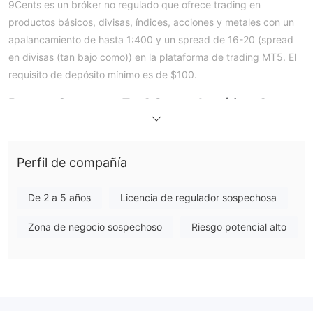
9Cents es un bróker no regulado que ofrece trading en
productos básicos, divisas, índices, acciones y metales con un
apalancamiento de hasta 1:400 y un spread de 16-20 (spread
en divisas (tan bajo como)) en la plataforma de trading MT5. El
requisito de depósito mínimo es de $100.
Pros y Contras
¿Es 9Cents Legítimo?
regulaciones válidas
No. 9Cents actualmente no tiene
. ¡Por
favor, tenga en cuenta el riesgo!
Perfil de compañía
¿Qué Puedo Operar en 9Cents?
De 2 a 5 años
Licencia de regulador sospechosa
Tipo de Cuenta
Aquí hay tres tipos de cuenta que ofrece 9Cents :
Zona de negocio sospechoso
Riesgo potencial alto
Apalancamiento
Dado que el apalancamiento puede amplificar tanto las
ganancias como las pérdidas, elegir la cantidad adecuada es
una determinación clave del riesgo para los traders.