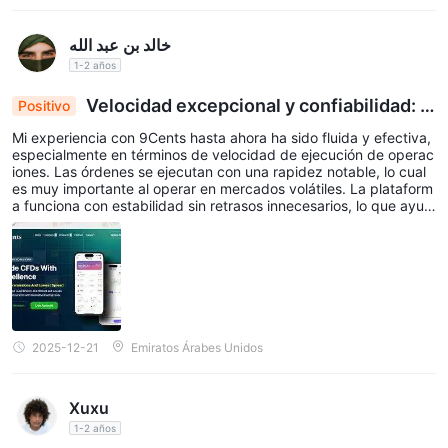
خالد بن عبد الله
1-2 años
Velocidad excepcional y confiabilidad: L
Positivo
o que distingue a 9Cents
Mi experiencia con 9Cents hasta ahora ha sido fluida y efectiva,
especialmente en términos de velocidad de ejecución de operac
iones. Las órdenes se ejecutan con una rapidez notable, lo cual
es muy importante al operar en mercados volátiles. La plataform
a funciona con estabilidad sin retrasos innecesarios, lo que ayud
a a gestionar las operaciones con confianza y comodidad. Lo qu
e llama la atención es el nivel general de confiabilidad; los precio
s son estables, la interfaz de usuario es clara y las herramientas
básicas de trading funcionan como se espera. Todavía estoy mo
nitoreando el rendimiento a largo plazo, pero la experiencia actu
al refleja Un intermediario centrado en la velocidad, la estabilida
d y el proporcionar un entorno de negociación libre de complica
ciones. En general, 9Cents ofrece una experiencia adecuada par
2025-12-21
Emiratos Árabes Unidos
a los operadores que priorizan la ejecución rápida y la confiabilid
ad.
Xuxu
1-2 años