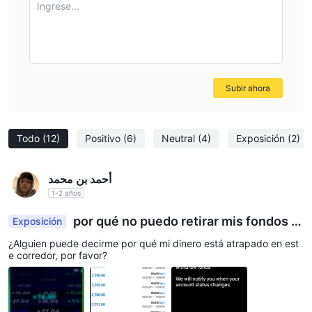
Ingrese...
Subir ahora
Todo
(12)
Positivo
(6)
Neutral
(4)
Exposición
(2)
أحمد بن محمد
1-2 años
por qué no puedo retirar mis fondos d
Exposición
e este
¿Alguien puede decirme por qué mi dinero está atrapado en est
e corredor, por favor?