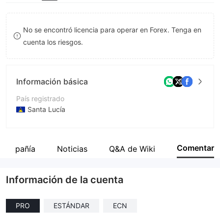
8
8
9
9
No se encontró licencia para operar en Forex. Tenga en
cuenta los riesgos.
Información básica
País registrado
Santa Lucía
Período de Funcionamiento
De 2 a 5 años
Comentar
a compañía
Noticias
Q&A de Wiki
Empresa
9Cents Financials Ltd.
Información de la cuenta
PRO
ESTÁNDAR
ECN