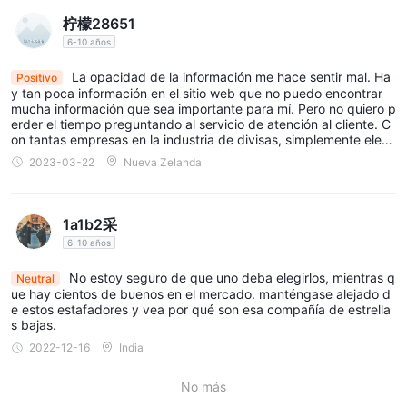
柠檬28651
6-10 años
La opacidad de la información me hace sentir mal. Ha
Positivo
y tan poca información en el sitio web que no puedo encontrar
mucha información que sea importante para mí. Pero no quiero p
erder el tiempo preguntando al servicio de atención al cliente. C
on tantas empresas en la industria de divisas, simplemente elegi
ré un corredor de divisas que satisfaga mis requisitos.
2023-03-22
Nueva Zelanda
1a1b2采
6-10 años
No estoy seguro de que uno deba elegirlos, mientras q
Neutral
ue hay cientos de buenos en el mercado. manténgase alejado d
e estos estafadores y vea por qué son esa compañía de estrella
s bajas.
2022-12-16
India
No más