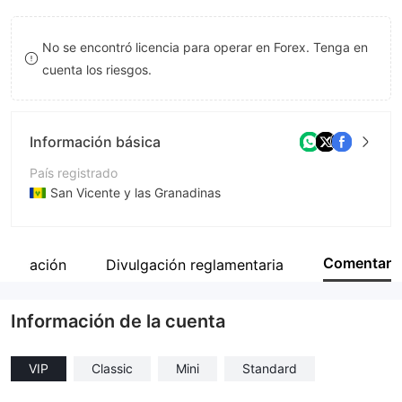
8
No se encontró licencia para operar en Forex. Tenga en
9
cuenta los riesgos.
Información básica
País registrado
San Vicente y las Granadinas
Período de Funcionamiento
De 2 a 5 años
Comentar
ntificación
Divulgación reglamentaria
Empresa
Ethereal Group LLC
Información de la cuenta
VIP
Classic
Mini
Standard