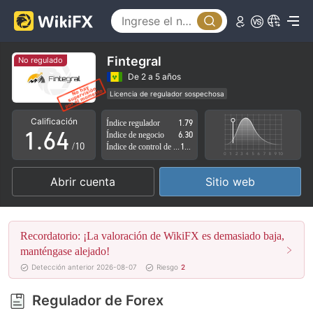
1
2
0
3
1
Fintegral
No regulado
4
2
De 2 a 5 años
Licencia de regulador sospechosa
0
5
3
Zona de negocio sospechoso
Riesgo potencial alto
Calificación
Índice regulador
1.79
1
.
6
4
Índice de negocio
6.30
/10
Índice de control de riesgo
1.80
2
7
5
Abrir cuenta
Sitio web
3
8
6
4
9
7
Recordatorio: ¡La valoración de WikiFX es demasiado baja,
5
8
manténgase alejado!
Detección anterior 2026-08-07
Riesgo
2
6
9
Regulador de Forex
7