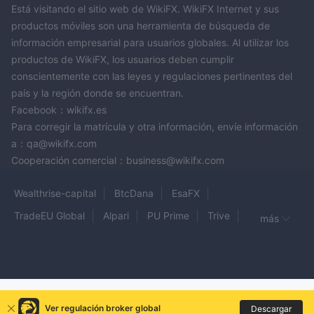
Está visitando el sitio web de WikiFX. WikiFX Internet y sus
productos móviles son una herramienta de búsqueda de
información empresarial para usuarios globales. Al utilizar los
productos de WikiFX, los usuarios deben cumplir
conscientemente con las leyes y regulaciones pertinentes del
país y la región donde se encuentran.
Facebook：wikifx.es
Para corregir la matrícula y otra información, envíe información
a：qa@wikifx.com
Cooperación comercial：business@wikifx.com
Wealthrise-capital
BtcDana
EsaFX
TradeEU Global
Alpari
PU Prime
Trive
más
Modmount
BAAZEX
AXION TRADE
VenturyFX
Quorvex
Xploretx
CRYPTO FX
ManCu
CMG
Trade360
METROTRADE
Fake CMC Markets
STAGE FIVE
Ver regulación broker global
Descargar