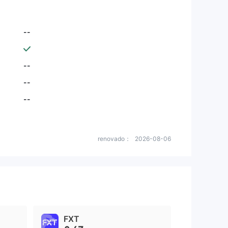
--
--
--
--
renovado：
2026-08-06
FXT