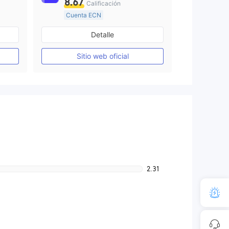
8.67
Calificación
Cuenta ECN
Más de 20 años
Detalle
Creación Mercado Forex (MM)
Supervisión en Australia
Creación Mercado Forex (MM)
Sitio web oficial
Licencia completa de MT4
2.31