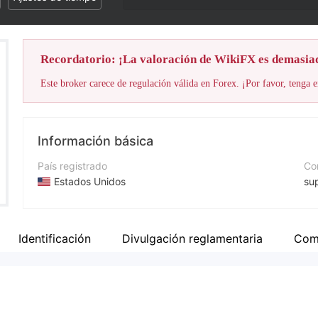
Recordatorio: ¡La valoración de WikiFX es demasia
Este broker carece de regulación válida en Forex. ¡Por favor, tenga e
Información básica
País registrado
Cor
Estados Unidos
su
Período de Funcionamiento
Pá
De 1 a 2 años
ht
Identificación
Divulgación reglamentaria
Com
Empresa
Di
Luminex Finance
25