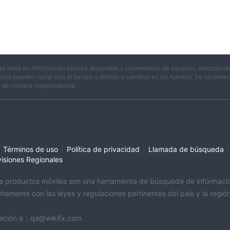
se basa en información pública disponible y comentarios de usuarios, esforzándo
atos pueden variar con el tiempo o debido a cambios en las fuentes. Se recomienda
n de manera independiente.
|
|
|
Términos de uso
Política de privacidad
Llamada de búsqueda
visiones Regionales
sus productos móviles son una herramienta de búsqueda de información 
temente con las leyes y regulaciones pertinentes del país y la regi
ormación a：qa@wikifx.com