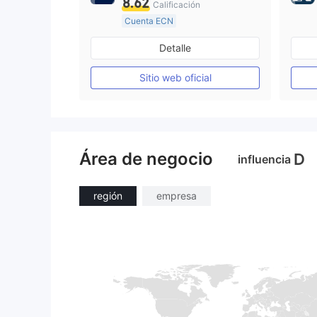
8.62
Calificación
Cuenta ECN
De 10 a 15 años
Detalle
Supervisión en Australia
Creación Mercado Forex (MM)
Sitio web oficial
Licencia completa de MT4
Área de negocio
D
influencia
región
empresa