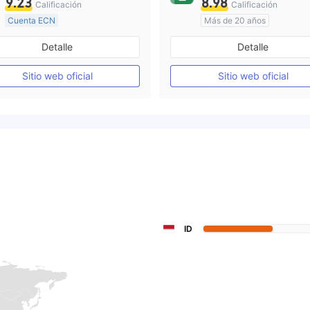
9.23
8.98
Calificación
Calificación
Cuenta ECN
Más de 20 años
De 15 a 20 años
Supervisión en Australia
Detalle
Detalle
Supervisión en Reino Unido
Creación Mercado Forex (MM)
cTrader
Sitio web oficial
Sitio web oficial
Licencia completa de MT4
ID