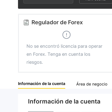
2
8
1
3
9
2
Regulador de Forex
4
3
5
4
No se encontró licencia para operar
en Forex. Tenga en cuenta los
6
5
riesgos.
7
6
Información de la cuenta
Área de negocio
8
7
Información de la cuenta
9
8