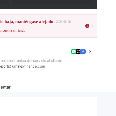
do baja, manténgase alejado!
2026-08-06
2
n cuenta el riesgo!
reo electrónico del servicio al cliente
pport@luminexfinance.com
gina Web de la compañía
tps://luminexfinance.com/
entar
rección de la empresa
/B Milford, New York, USA