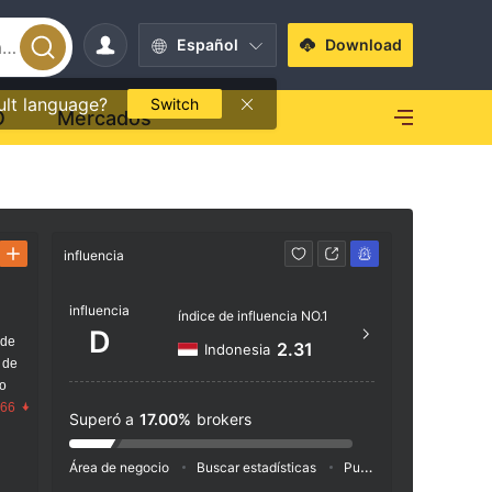
Español
Download
ult language?
Switch
O
Mercados
influencia
Contacto
influencia
https
índice de influencia NO.1
D
 de
25/B 
2.31
Indonesia
 de
go
.66
Superó a
17.00%
brokers
Área de negocio
Buscar estadísticas
Publicidad
Índice de