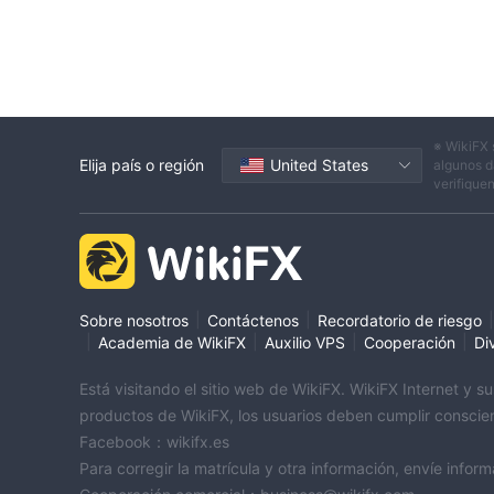
※ WikiFX 
Elija país o región
United States
algunos d
verifique
|
|
|
Sobre nosotros
Contáctenos
Recordatorio de riesgo
|
|
|
|
Academia de WikiFX
Auxilio VPS
Cooperación
Di
Está visitando el sitio web de WikiFX. WikiFX Internet y 
productos de WikiFX, los usuarios deben cumplir conscien
Facebook：wikifx.es
Para corregir la matrícula y otra información, envíe inf