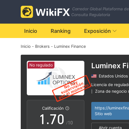
0
Corredor Global Plataforma de
1
Consulta Regulatoria
2
Inicio
Ranking
Exposición
Inicio
-
Brokers
-
Luminex Finance
3
4
Luminex F
No regulado
Estados Unidos
5
Licencia de regula
Zona de negocio
|
0
6
Riesgo potencial a
|
https://luminexfi
Calificación
1
.
7
0
Sitio web
/10
Abrir cuenta