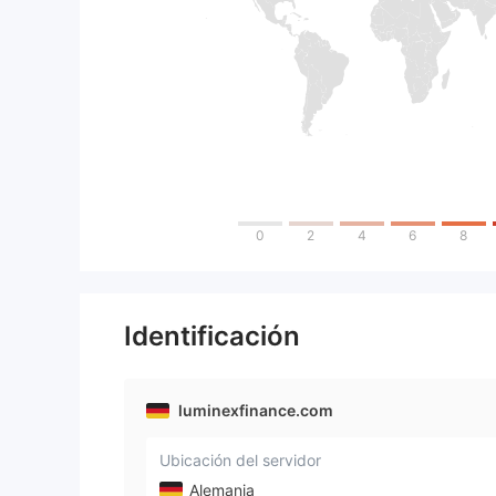
0
2
4
6
8
Identificación
luminexfinance.com
Ubicación del servidor
Alemania