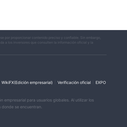
se por proporcionar contenido preciso y confiable. Sin embargo,
 a los inversores que consulten la información oficial y la
|
|
WikiFX(Edición empresarial)
Verificación oficial
EXPO
empresarial para usuarios globales. Al utilizar los
ón donde se encuentran.