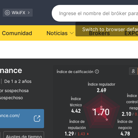
WikiFX
Switch to browser defa
Comunidad
Noticias
Brokers
EXP
inance
Índice de calificación
|
De 1 a 2 años
Índice regulador
2.69
dor sospechosa
Índice
 sospechoso
Índice
control
lto
técnico
ries
1.70
4.42
2.10
/
0
nance.com/
Índice de
Índice de
reputación
negocio
1.29
4.78
/
1.43
Ajustes de tiempo