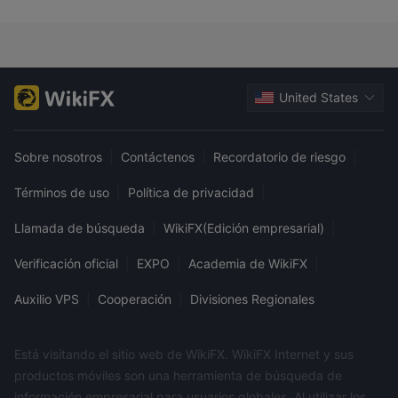
United States
Sobre nosotros
|
Contáctenos
|
Recordatorio de riesgo
|
Términos de uso
|
Política de privacidad
|
Llamada de búsqueda
|
WikiFX(Edición empresarial)
|
Verificación oficial
|
EXPO
|
Academia de WikiFX
|
Auxilio VPS
|
Cooperación
|
Divisiones Regionales
Está visitando el sitio web de WikiFX. WikiFX Internet y sus
productos móviles son una herramienta de búsqueda de
información empresarial para usuarios globales. Al utilizar los