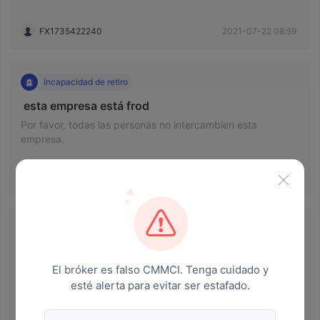
FX1735422240
2021-07-22 08:59
Incapacidad de retiro
 esta empresa está frod 
Por favor, todas las personas no intercambien esta
empresa.
FX1735422240
2021-07-28 10:00
Resuelto
 Incapaz de retirarse 
El bróker es falso CMMCI. Tenga cuidado y
Conocí a una chica llamada Curt on Line que me convenció
esté alerta para evitar ser estafado.
de depositar. Cuando traté de retirarme, me pidió que
pagara un impuesto del 22%, que nunca se mencionó
antes.