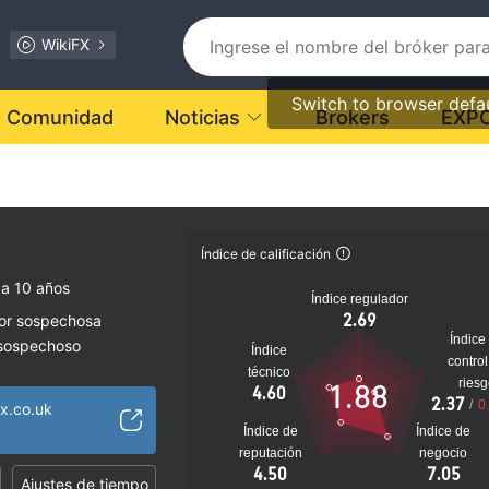
WikiFX
Switch to browser defa
Comunidad
Noticias
Brokers
EXP
Índice de calificación
 a 10 años
Índice regulador
2.69
dor sospechosa
Índice
 sospechoso
Índice
control
lto
técnico
ries
1.88
4.60
2.37
/
0
x.co.uk
Índice de
Índice de
reputación
negocio
4.50
7.05
Ajustes de tiempo