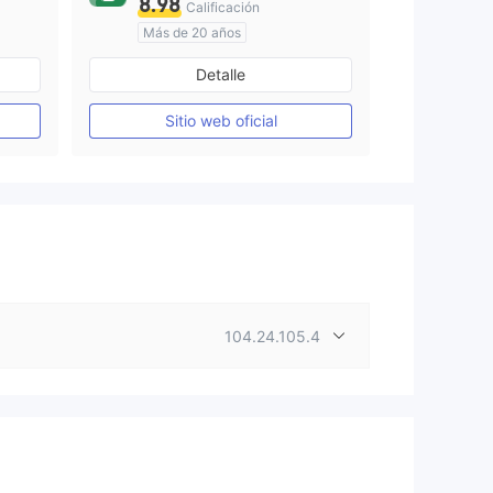
8.98
Calificación
Más de 20 años
Supervisión en Australia
Detalle
Creación Mercado Forex (MM)
Creación Mercado Forex (MM)
cTrader
Sitio web oficial
104.24.105.4