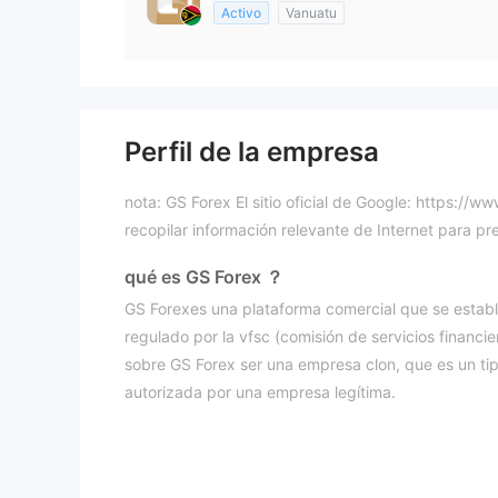
Activo
Vanuatu
Perfil de la empresa
nota: GS Forex El sitio oficial de Google: https://
recopilar información relevante de Internet para p
qué es GS Forex ？
GS Forexes una plataforma comercial que se estable
regulado por la vfsc (comisión de servicios financ
sobre GS Forex ser una empresa clon, que es un ti
autorizada por una empresa legítima.
La plataforma ofrece una variedad de instrumento
índices y metales al contado.
GS Forexemplea 
que se utiliza comúnmente en el comercio de divisa