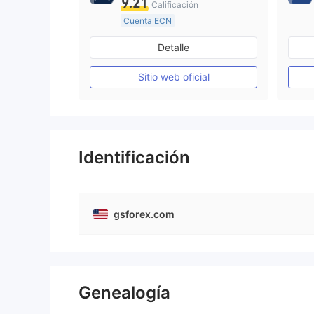
9.21
Calificación
Cuenta ECN
De 10 a 15 años
Detalle
Supervisión en Australia
Creación Mercado Forex (MM)
Sitio web oficial
Licencia completa de MT4
Identificación
gsforex.com
Genealogía