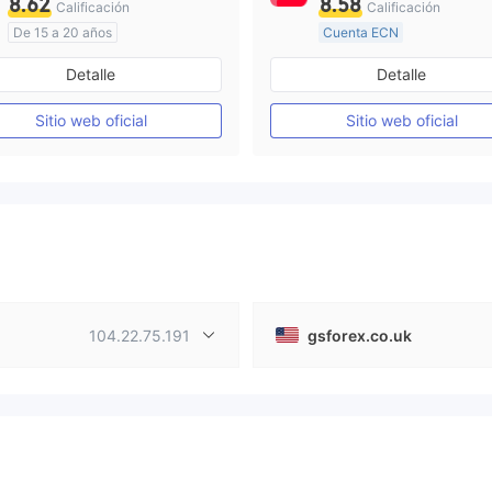
8.62
8.58
Calificación
Calificación
De 15 a 20 años
Cuenta ECN
Supervisión en Australia
De 15 a 20 años
Detalle
Detalle
Creación Mercado Forex (MM)
Supervisión en Australia
Licencia completa de MT4
Sitio web oficial
Sitio web oficial
Licencia completa de MT4
104.22.75.191
gsforex.co.uk