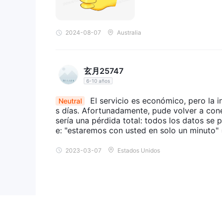
importantes, ya que no ofrecen el mismo nivel de p
Atención al cliente retrasada:
Los informes de 
2024-08-07
Australia
desafíos a los usuarios, especialmente cuando se n
Sitio web no disponible:
La falta de un sitio we
También obstaculiza la capacidad de los usuarios
玄月25747
servicio.
6-10 años
Tarifas no transparentes:
La falta de informaci
inesperados. Esta opacidad dificulta que los comer
El servicio es económico, pero la
Neutral
s días. Afortunadamente, pude volver a cone
es GS Forex seguro o estafa？
sería una pérdida total: todos los datos se p
e: "estaremos con usted en solo un minuto" =
GS Forexlos informes serán regulados por la comisió
autoridad reguladora responsable de la supervisión 
2023-03-07
Estados Unidos
generalmente daría un aire de credibilidad y segur
Las afirmaciones de.
'c
específicamente, GS Forex se identifica como un
falsamente tener una licencia o estar regulado, o i
caso, GS Services Limited . la empresa clonada pod
parecer creíble, lo cual es una táctica común entre