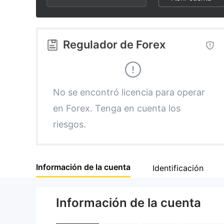
2
9
9
3
Regulador de Forex
4
5
No se encontró licencia para operar
en Forex. Tenga en cuenta los
6
riesgos.
7
Información de la cuenta
Identificación
8
Información de la cuenta
9