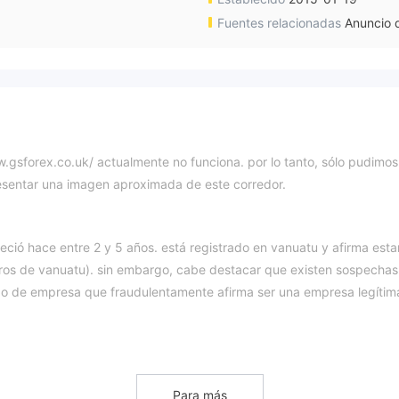
Fuentes relacionadas
Anuncio d
www.gsforex.co.uk/ actualmente no funciona. por lo tanto, sólo pudimos
resentar una imagen aproximada de este corredor.
ció hace entre 2 y 5 años. está registrado en vanuatu y afirma esta
ieros de vanuatu). sin embargo, cabe destacar que existen sospechas
po de empresa que fraudulentamente afirma ser una empresa legítim
Pares de divisas FX, materias prima
s de mercado que incluyen
Plataformas MetaTrader 4 y MetaTrader 5
el popular
- softwa
s. Estas plataformas son conocidas por su sólida funcionalidad y
Para más