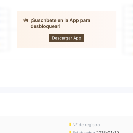
¡Suscríbete en la App para
desbloquear!
GS Forex
Descargar App
N° de registro
--
Establecido
2015-01-19