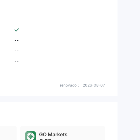
--
--
--
--
renovado：
2026-08-07
l
GO Markets