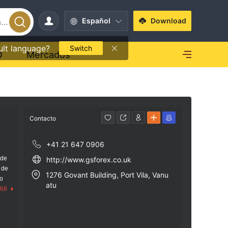
Español
Download
ult language?
Switch
O
Mercados
Contacto
+41 21 647 0906
 de
http://www.gsforex.co.uk
 de
1276 Govant Building, Port Vila, Vanu
go
atu
.68