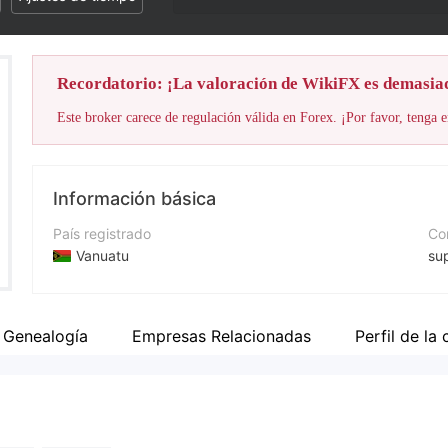
Recordatorio: ¡La valoración de WikiFX es demasia
Este broker carece de regulación válida en Forex. ¡Por favor, tenga e
Información básica
País registrado
Cor
Vanuatu
su
Período de Funcionamiento
Nú
De 5 a 10 años
+4
Genealogía
Empresas Relacionadas
Perfil de la
Empresa
Pá
GS Services Limited
ht