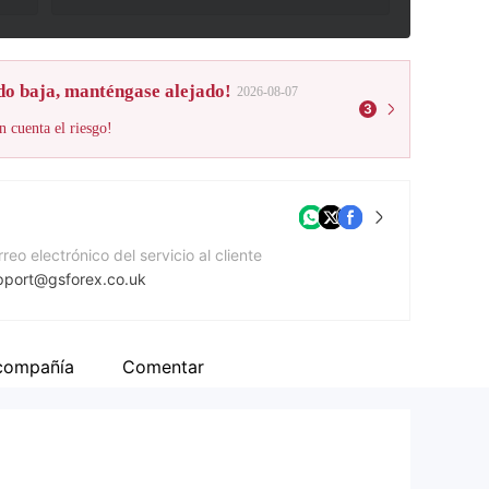
do baja, manténgase alejado!
2026-08-07
3
n cuenta el riesgo!
reo electrónico del servicio al cliente
pport@gsforex.co.uk
mero de contacto
1216470906
 compañía
Comentar
gina Web de la compañía
tp://www.gsforex.co.uk