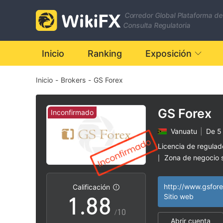
1
1
Corredor Global Plataforma de
2
2
Consulta Regulatoria
3
3
Inicio
Ranking
Exposición
Inicio
-
Brokers
-
GS Forex
4
4
5
5
GS Forex
Inconfirmado
Vanuatu
|
De 5
6
6
Licencia de regula
Zona de negocio
|
0
7
7
Riesgo potencial a
|
http://www.gsfore
Calificación
1
.
8
8
Sitio web
/10
Abrir cuenta