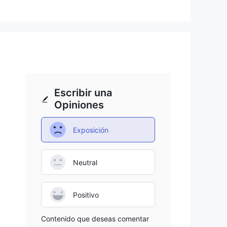
es
1
 del
Escribir una
Opiniones
Exposición
as
Neutral
rcio
Positivo
Contenido que deseas comentar