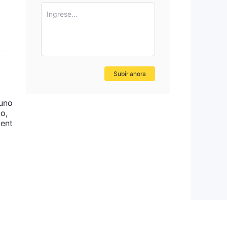
Ingrese...
Subir ahora
 uno
o,
tent
ca
do
te