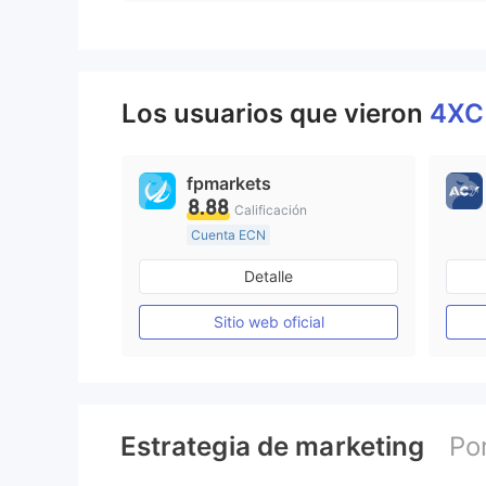
Los usuarios que vieron
4X
fpmarkets
8.88
Calificación
Cuenta ECN
Más de 20 años
Detalle
Supervisión en Australia
Creación Mercado Forex (MM)
Sitio web oficial
Licencia completa de MT4
Estrategia de marketing
Po