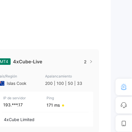
4xCube-Live
MT4
2
aís/Región
Apalancamiento
Islas Cook
200 | 100 | 50 | 33
IP de servidor
Ping
193.***.17
171 ms
4xCube Limited