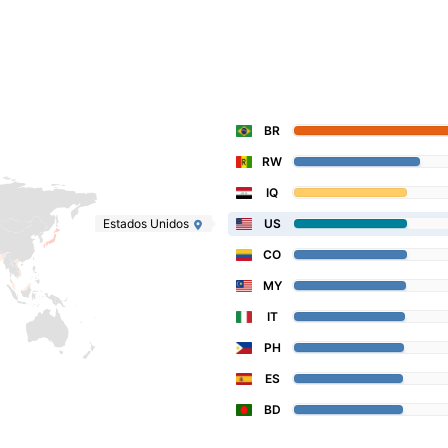
BR
RW
IQ
Estados Unidos
US
CO
MY
IT
PH
ES
BD