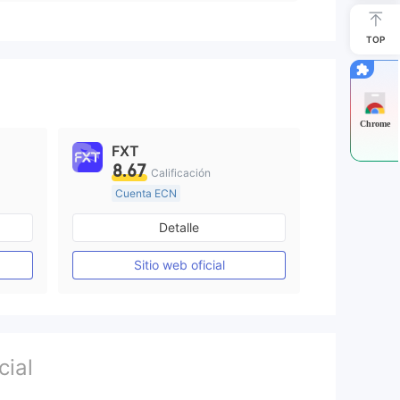
TOP
Chrome
FXT
8.67
Calificación
Cuenta ECN
Más de 20 años
Detalle
o
Supervisión en Australia
Creación Mercado Forex (MM)
Creación Mercado Forex (MM)
Sitio web oficial
Licencia completa de MT4
cial