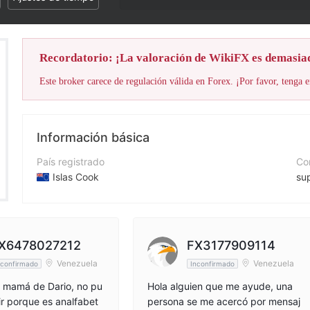
¡La puntuación Wik
Recordatorio: ¡La valoración de WikiFX es demasia
Este broker carece de regulación válida en Forex. ¡Por favor, tenga e
Información básica
País registrado
Cor
Islas Cook
su
Período de Funcionamiento
Nú
De 5 a 10 años
+4
Empresa
Pá
X6478027212
FX3177909114
4xCube Ltd
ht
Venezuela
Venezuela
nconfirmado
Inconfirmado
a mamá de Dario, no pu
Hola alguien que me ayude, una
ir porque es analfabet
persona se me acercó por mensaj