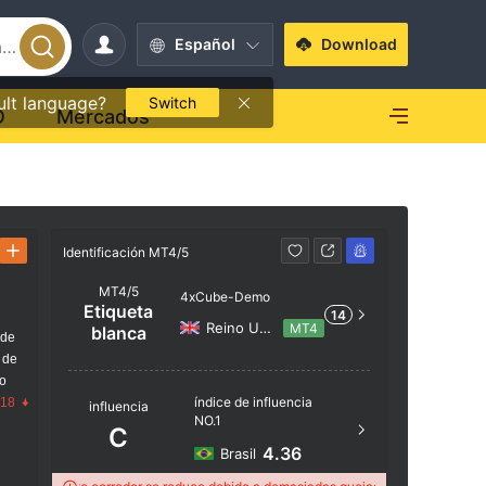
Español
Download
ult language?
Switch
O
Mercados
Identificación MT4/5
Identificac
MT4/5
4xCube-Demo
Etiqueta
14
Reino Unido
MT4
blanca
 de
 de
Nombre d
go
índice de influencia
.18
influencia
4xCube
NO.1
C
Ubicación
4.36
Brasil