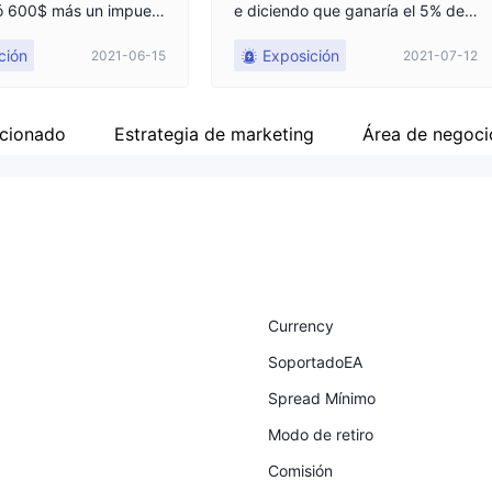
tó 600$ más un impuest
e diciendo que ganaría el 5% de
 el servicio al cliente b
mi cuenta de trading, yo invertí 8.
ción
Exposición
2021-06-15
2021-07-12
u ausencia, por favor ha
000$ de mis ahorros y desafortu
a
nadamente a las dos semanas int
enté retirar y me bloquearon de s
u pag
acionado
Estrategia de marketing
Área de negoci
Currency
SoportadoEA
Spread Mínimo
Modo de retiro
Comisión