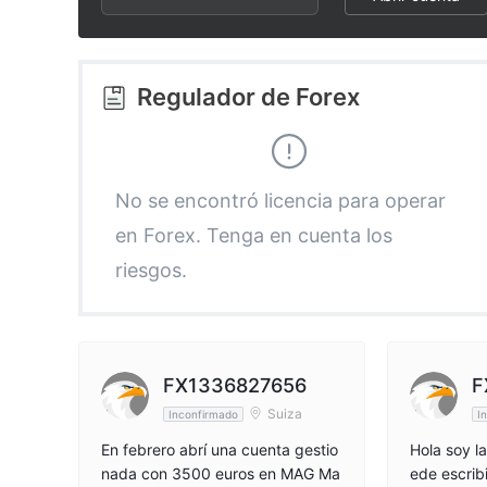
2
8
9
3
9
Regulador de Forex
4
5
No se encontró licencia para operar
en Forex. Tenga en cuenta los
6
riesgos.
7
8
FX1336827656
F
Suiza
Inconfirmado
I
9
En febrero abrí una cuenta gestio
Hola soy l
nada con 3500 euros en MAG Ma
ede escrib