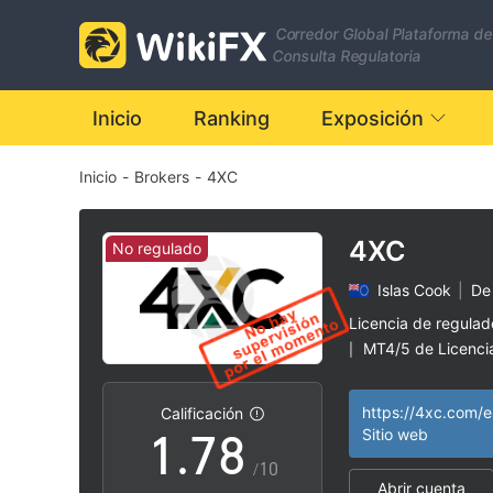
0
1
Corredor Global Plataforma de
1
2
Consulta Regulatoria
2
3
Inicio
Ranking
Exposición
Inicio
-
Brokers
-
4XC
3
4
4
5
4XC
No regulado
Islas Cook
|
De
5
6
Licencia de regula
MT4/5 de Licenci
|
0
6
7
Negocio global
|
|
https://4xc.com/e
Calificación
1
.
7
8
Sitio web
/10
Abrir cuenta