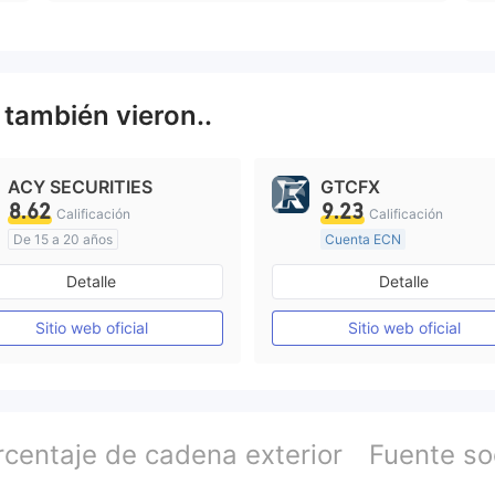
C
también vieron..
ACY SECURITIES
GTCFX
8.62
9.23
Calificación
Calificación
De 15 a 20 años
Cuenta ECN
Supervisión en Australia
De 15 a 20 años
Detalle
Detalle
Creación Mercado Forex (MM)
Supervisión en Reino Unid
Licencia completa de MT4
Sitio web oficial
Sitio web oficial
Licencia completa de MT4
rcentaje de cadena exterior
Fuente so