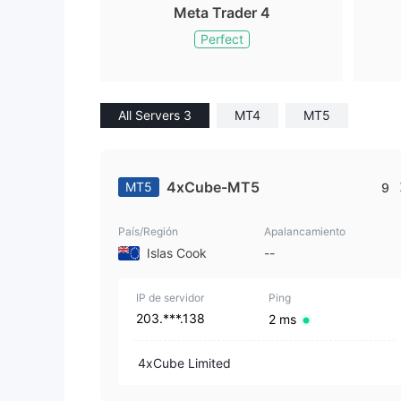
Meta Trader 4
Perfect
All Servers 3
MT4
MT5
4xCube-MT5
MT5
9
País/Región
Apalancamiento
Islas Cook
--
IP de servidor
Ping
203.***.138
2 ms
4xCube Limited