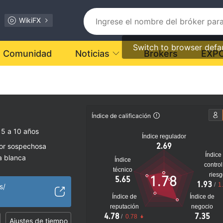
WikiFX
Switch to browser defa
Comunidad
Noticias
Brokers
EXP
Índice de calificación
 5 a 10 años
Índice regulador
2.69
dor sospechosa
Índice
a blanca
Índice
control
Riesgo potencial alto
técnico
ries
1.78
5.65
1.93
/
1
s/
Índice de
Índice de
reputación
negocio
4.78
7.35
/
0.78
Ajustes de tiempo