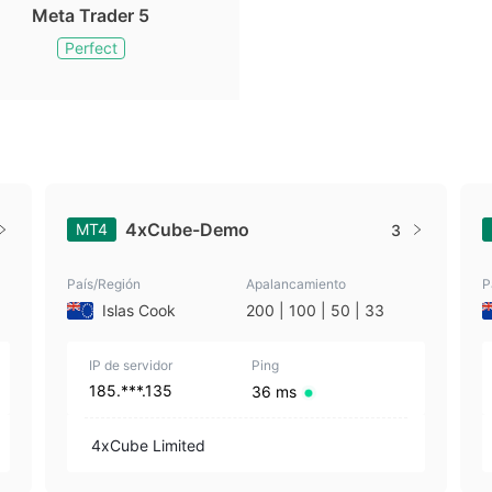
Meta Trader 5
Perfect
4xCube-Demo
MT4
3
País/Región
Apalancamiento
P
Islas Cook
200 | 100 | 50 | 33
IP de servidor
Ping
185.***.135
36 ms
4xCube Limited