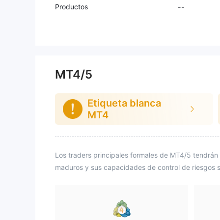
e me habían hablado de un sprea
Productos
--
d bajo pero no hubo transparenci
a. Mi conclusión: ¡manténganse al
ejados!
MT4/5
Etiqueta blanca
MT4
Los traders principales formales de MT4/5 tendrán 
maduros y sus capacidades de control de riesgos s