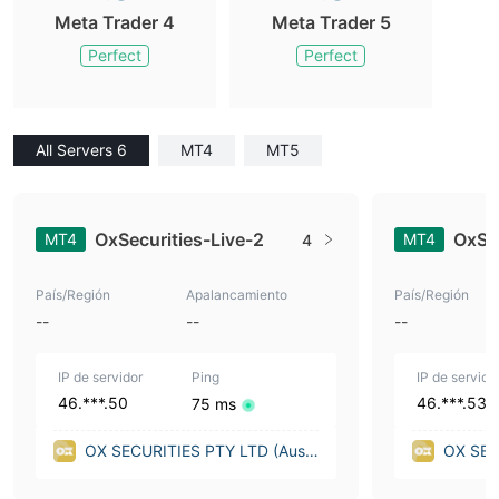
Meta Trader 4
Meta Trader 5
Perfect
Perfect
All Servers 6
MT4
MT5
OxSecurities-Live-2
OxSec
MT4
MT4
4
País/Región
Apalancamiento
País/Región
--
--
--
IP de servidor
Ping
IP de servido
46.***.50
46.***.53
75 ms
OX SECURITIES PTY LTD (Austr
OX SEC
alia)
alia)