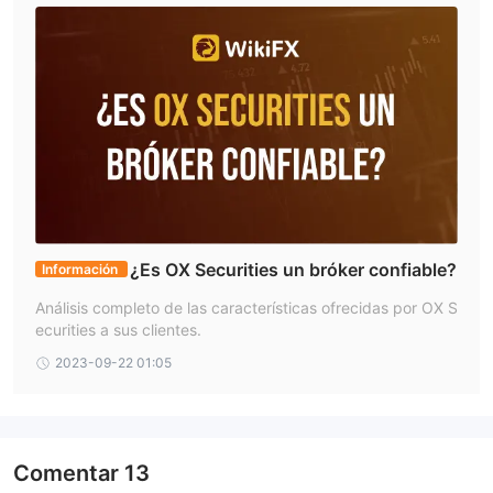
Admite 8 tipos de métodos de depósito y retiro, que son
Financiamiento con Tarjeta, Pagos con Criptomonedas,
PayNow, Transferencia Bancaria, PHP de Filipinas, Awepay,
Neteller y Skrill.
¿Es OX Securities un bróker confiable?
Información
Análisis completo de las características ofrecidas por OX S
ecurities a sus clientes.
2023-09-22 01:05
Comentar
13