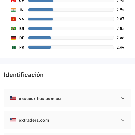
2.95
CA
2.94
IN
2.87
VN
2.83
BR
2.66
DE
2.64
PK
Identificación
oxsecurities.com.au
oxtraders.com