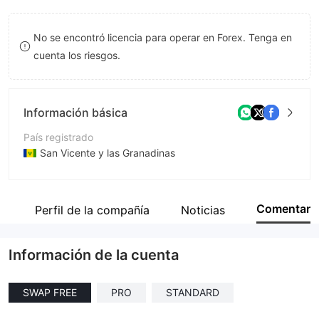
9
8
7
No se encontró licencia para operar en Forex. Tenga en
9
8
cuenta los riesgos.
9
Información básica
País registrado
San Vicente y las Granadinas
Período de Funcionamiento
De 5 a 10 años
Comentar
s
Perfil de la compañía
Noticias
Empresa
Ox Securities Ltd
Información de la cuenta
SWAP FREE
PRO
STANDARD