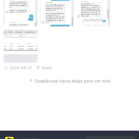
2024-06-27
Brasil
Desplácese hacia abajo para ver más