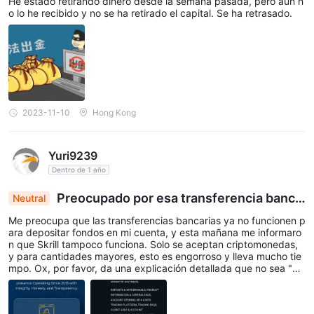
He estado retirando dinero desde la semana pasada, pero aún n
o lo he recibido y no se ha retirado el capital. Se ha retrasado.
2023-11-10
Hong Kong
Yuri9239
Dentro de 1 año
Preocupado por esa transferencia banca
Neutral
ria
Me preocupa que las transferencias bancarias ya no funcionen p
ara depositar fondos en mi cuenta, y esta mañana me informaro
n que Skrill tampoco funciona. Solo se aceptan criptomonedas,
y para cantidades mayores, esto es engorroso y lleva mucho tie
mpo. Ox, por favor, da una explicación detallada que no sea "es
peramos resolver esto pronto".