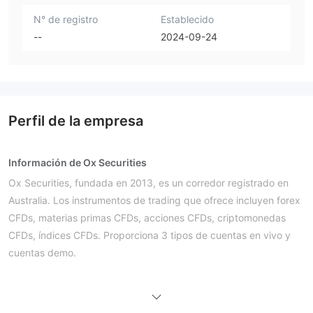
N° de registro
Establecido
--
2024-09-24
Perfil de la empresa
Información de Ox Securities
Ox Securities, fundada en 201
3
, es un corredor registrado en
Australia. Los instrumentos de trading que ofrece incluyen forex
CFDs, materias primas CFDs, acciones CFDs, criptomonedas
CFDs, índices CFDs. Proporciona 3 tipos de cuentas en vivo y
cuentas demo.
Pros y Contras
¿Es Ox Securities Legítimo?
regulado por la Comisión Australiana
Ox Securities está