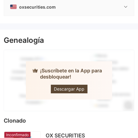
oxsecurities.com
Genealogía
¡Suscríbete en la App para
desbloquear!
OX
SECURITIES
Descargar App
Clonado
Inconfirmado
OX SECURITIES