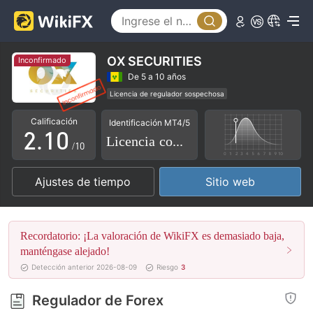
OX SECURITIES
Inconfirmado
0
De 5 a 10 años
Licencia de regulador sospechosa
1
0
Licencia completa de MT4
Riesgo potencial alto
Calificación
Identificación MT4/5
2
.
1
0
Licencia completa
/10
3
2
1
Ajustes de tiempo
Sitio web
4
3
2
5
4
3
Recordatorio: ¡La valoración de WikiFX es demasiado baja,
6
5
4
manténgase alejado!
Detección anterior 2026-08-09
Riesgo
3
7
6
5
Regulador de Forex
8
7
6