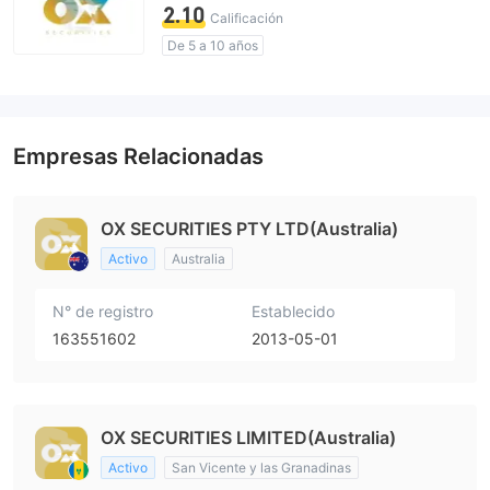
2.10
Calificación
De 5 a 10 años
Licencia de regulador sospechosa
Auto-investigación
Licencia completa de MT5
Licencia completa de MT4
Empresas Relacionadas
Riesgo potencial alto
OX SECURITIES PTY LTD(Australia)
Activo
Australia
N° de registro
Establecido
163551602
2013-05-01
OX SECURITIES LIMITED(Australia)
Activo
San Vicente y las Granadinas