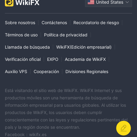
United States
Sobre nosotros
|
Contáctenos
|
Recordatorio de riesgo
|
Términos de uso
|
Política de privacidad
|
Llamada de búsqueda
|
WikiFX(Edición empresarial)
|
Verificación oficial
|
EXPO
|
Academia de WikiFX
|
Auxilio VPS
|
Cooperación
|
Divisiones Regionales
Está visitando el sitio web de WikiFX. WikiFX Internet y sus
productos móviles son una herramienta de búsqueda de
información empresarial para usuarios globales. Al utilizar los
productos de WikiFX, los usuarios deben cumplir
conscientemente con las leyes y regulaciones pertinentes del
país y la región donde se encuentran.
Facebook：wikifx.es