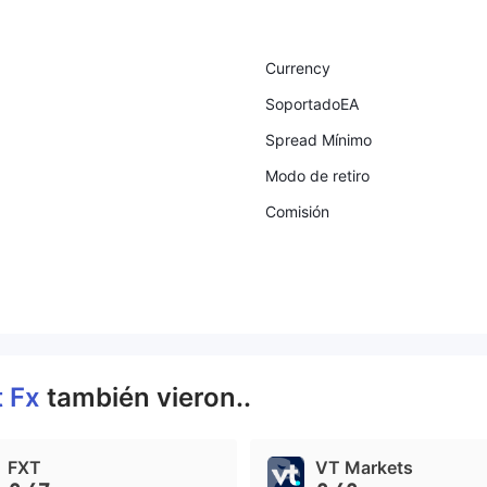
Currency
SoportadoEA
Spread Mínimo
Modo de retiro
Comisión
t Fx
también vieron..
FXT
VT Markets