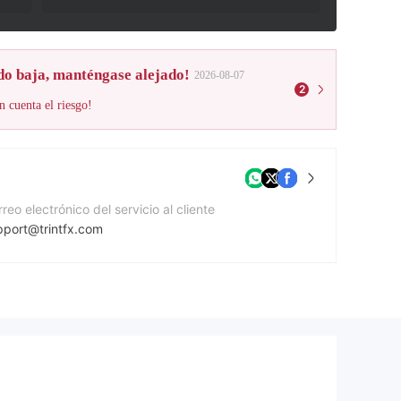
do baja, manténgase alejado!
2026-08-07
2
n cuenta el riesgo!
reo electrónico del servicio al cliente
pport@trintfx.com
mero de contacto
4 20 3290 9060
gina Web de la compañía
ps://trintfx.com/