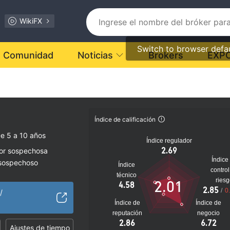
WikiFX
Switch to browser defa
Comunidad
Noticias
Brokers
EXP
Índice de calificación
e 5 a 10 años
Índice regulador
2.69
dor sospechosa
Índice
 sospechoso
Índice
control
lto
técnico
ries
2.01
4.58
2.85
/
0
/
Índice de
Índice de
reputación
negocio
2.86
6.72
Ajustes de tiempo