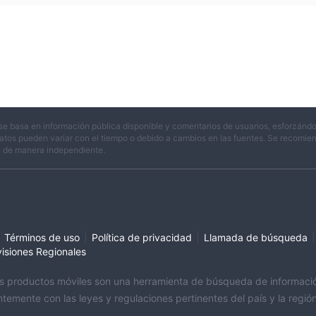
se basa en información pública disponible y comentarios de usuarios, esforzándo
atos pueden variar con el tiempo o debido a cambios en las fuentes. Se recomienda
n de manera independiente.
|
|
|
Términos de uso
Política de privacidad
Llamada de búsqueda
visiones Regionales
sus productos móviles son una herramienta de búsqueda de información 
temente con las leyes y regulaciones pertinentes del país y la regi