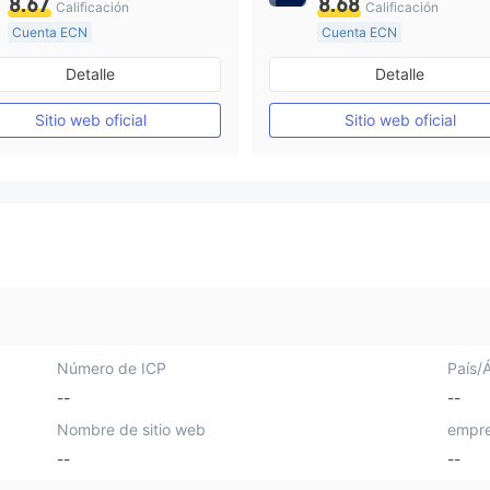
8.67
8.68
Calificación
Calificación
Cuenta ECN
Cuenta ECN
Más de 20 años
De 10 a 15 años
Detalle
Detalle
Supervisión en Australia
Supervisión en Australia
Creación Mercado Forex (MM)
Sitio web oficial
Sitio web oficial
Licencia completa de MT4
Licencia completa de MT4
Número de ICP
País/
--
--
Nombre de sitio web
empre
--
--