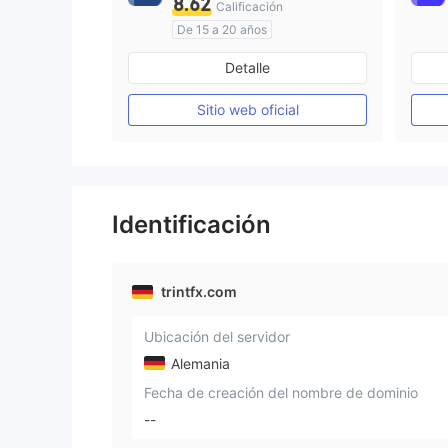
8.62
Calificación
De 15 a 20 años
Supervisión en Australia
Detalle
Creación Mercado Forex (MM)
Licencia completa de MT4
Sitio web oficial
Identificación
trintfx.com
Ubicación del servidor
Alemania
Fecha de creación del nombre de dominio
--