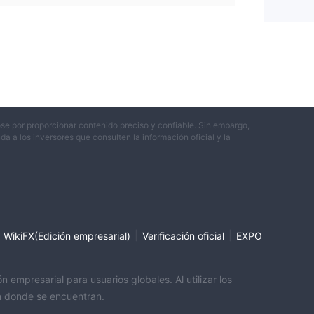
se por proporcionar contenido preciso y confiable. Sin embargo,
 a los inversores que consulten la información oficial y la
|
|
WikiFX(Edición empresarial)
Verificación oficial
EXPO
empresarial para usuarios globales. Al utilizar los
ón donde se encuentran.