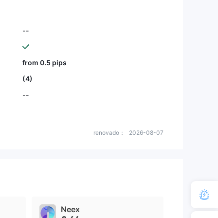
--
from 0.5 pips
(4)
--
renovado：
2026-08-07
Neex