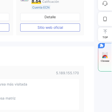
8.64
Calificación
Cuenta ECN
De 15 a 20 años
Detalle
Supervisión en Australia
Creación Mercado Forex (MM)
Creación Mercado Forex (MM)
Sitio web oficial
Licencia completa de MT4
TOP
Chrome
5.189.155.170
Área más visitada
sa matriz