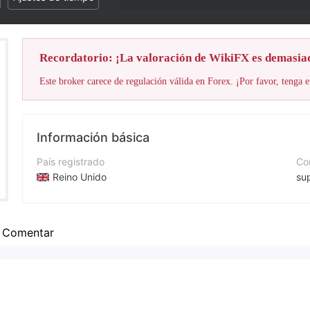
Recordatorio: ¡La valoración de WikiFX es demasia
Este broker carece de regulación válida en Forex. ¡Por favor, tenga e
Información básica
País registrado
Cor
Reino Unido
su
Período de Funcionamiento
Nú
De 5 a 10 años
+4
Comentar
Empresa
Pá
Trint Fx Traders Limited
htt