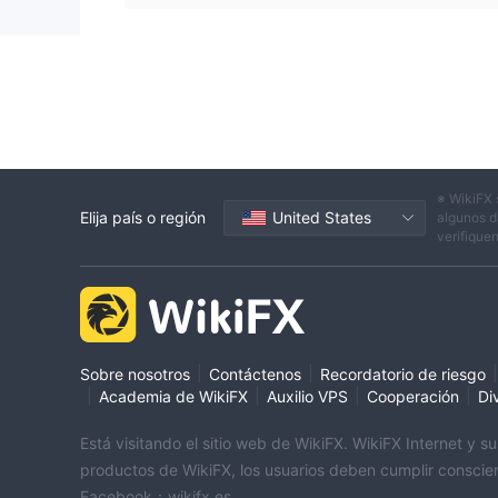
※ WikiFX 
Elija país o región
United States
algunos d
verifique
|
|
|
Sobre nosotros
Contáctenos
Recordatorio de riesgo
|
|
|
|
Academia de WikiFX
Auxilio VPS
Cooperación
Di
Está visitando el sitio web de WikiFX. WikiFX Internet y 
productos de WikiFX, los usuarios deben cumplir conscien
Facebook：wikifx.es