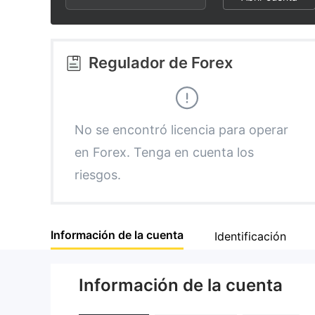
3
1
2
4
2
3
Regulador de Forex
5
3
4
6
4
5
No se encontró licencia para operar
en Forex. Tenga en cuenta los
7
5
6
riesgos.
8
6
7
Información de la cuenta
Identificación
9
7
8
Información de la cuenta
8
9