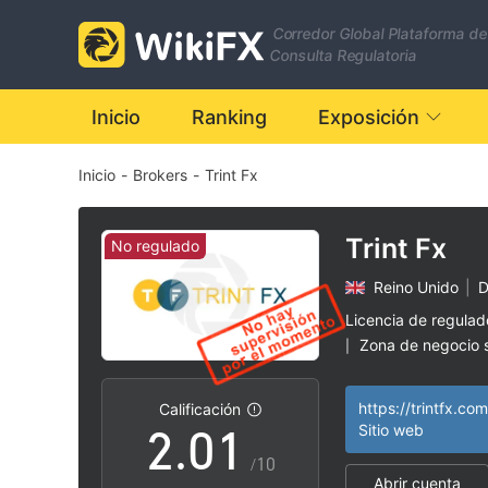
Corredor Global Plataforma de
Consulta Regulatoria
Inicio
Ranking
Exposición
Inicio
-
Brokers
-
Trint Fx
Trint Fx
No regulado
Reino Unido
|
D
0
Licencia de regula
Zona de negocio
|
1
0
Riesgo potencial a
|
https://trintfx.com
Calificación
2
.
0
1
Sitio web
/10
Abrir cuenta