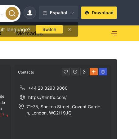
Español
Download
ult language?
Switch
O
Mercados
Contacto
+44 20 3290 9060
 de
https://trintfx.com/
 de
71-75, Shelton Street, Covent Garde
go
n, London, WC2H 9JQ
.17