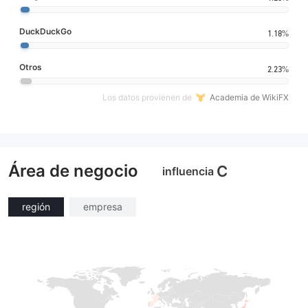
DuckDuckGo
1.18%
Otros
2.23%
Los datos provienen de
Academia de WikiFX
Área de negocio
C
influencia
región
empresa