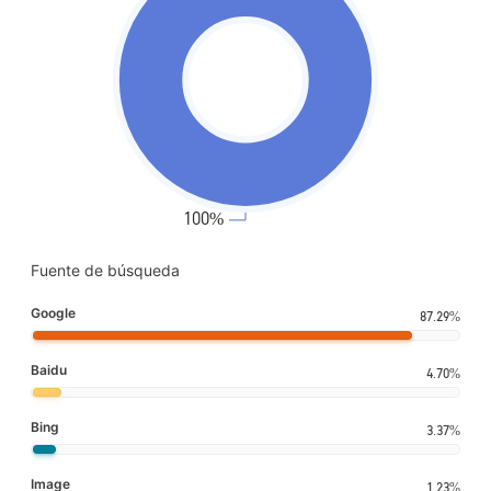
Fuente de búsqueda
Google
87.29%
Baidu
4.70%
Bing
3.37%
Image
1.23%