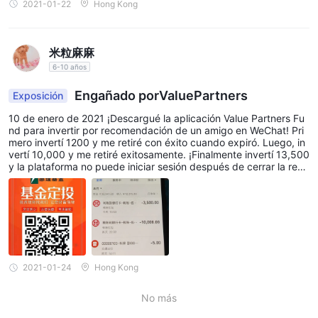
2021-01-22
Hong Kong
米粒麻麻
6-10 años
Engañado porValuePartners
Exposición
10 de enero de 2021 ¡Descargué la aplicación Value Partners Fu
nd para invertir por recomendación de un amigo en WeChat! Pri
mero invertí 1200 y me retiré con éxito cuando expiró. Luego, in
vertí 10,000 y me retiré exitosamente. ¡Finalmente invertí 13,500
y la plataforma no puede iniciar sesión después de cerrar la red!
¡Espero que tu plataforma te ayude! ¡Gracias!
2021-01-24
Hong Kong
No más