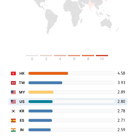
0
2
4
6
8
10
4.58
HK
3.93
TW
2.89
MY
2.80
US
2.78
KR
2.71
ES
2.59
IN