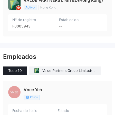
VALUE PARTNERS LIMITED(Hong Kong)
Activo
Hong Kong
N° de registro
Establecido
F0005943
--
Empleados
Todo 10
Value Partners Group Limited(H
ong Kong)
Vnee Yeh
Otros
Fecha de inicio
Estado