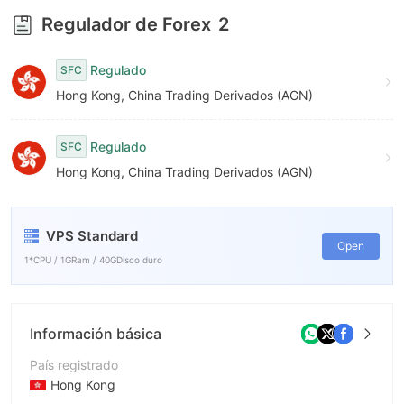
6
Regulador de Forex
2
7
Regulado
SFC
8
Hong Kong, China Trading Derivados (AGN)
9
Regulado
SFC
Hong Kong, China Trading Derivados (AGN)
VPS Standard
Open
1*CPU / 1GRam / 40GDisco duro
Información básica
País registrado
Hong Kong