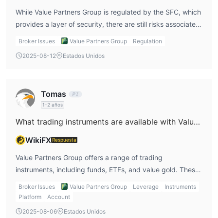
While Value Partners Group is regulated by the SFC, which
provides a layer of security, there are still risks associated
with investing in products like funds, ETFs, and gold. The
Broker Issues
Value Partners Group
Regulation
lack of clarity on fees and the absence of a demo account
2025-08-12
Estados Unidos
could lead to unexpected surprises for traders,
particularly those new to investing. It’s important to
consider the risks associated with these financial products
Tomas
and ensure that you fully understand the costs and market
1-2 años
conditions before engaging in Value Partners Group
What trading instruments are available with Value Partners Group?
trading.
WikiFX
Respuesta
Value Partners Group offers a range of trading
instruments, including funds, ETFs, and value gold. These
instruments allow investors to access diverse asset
Broker Issues
Value Partners Group
Leverage
Instruments
classes, including stocks, currency funds, and multi-asset
Platform
Account
segments. For Value Partners Group trading, this variety
2025-08-06
Estados Unidos