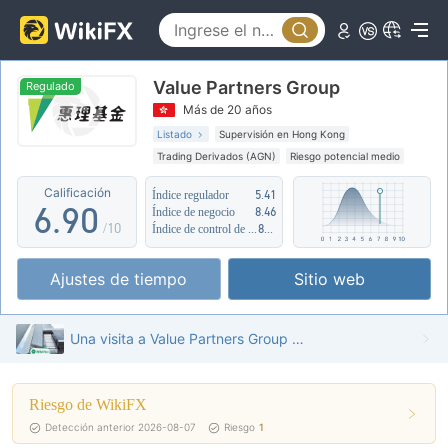
1
4
2
5
Value Partners Group
3
6
Regulado
Más de 20 años
4
7
Listado
Supervisión en Hong Kong
Trading Derivados (AGN)
Riesgo potencial medio
5
8
Calificación
Índice regulador
5.41
6
.
9
0
Índice de negocio
8.46
/10
Índice de control de riesgo
8.09
7
1
Ajustes de tiempo
Sitio web
8
2
9
3
Una visita a Value Partners Group en Hong Kong - Oficina Encontrada
4
Riesgo de WikiFX
5
Detección anterior 2026-08-07
Riesgo
1