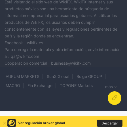
Está visitando el sitio web de WikiFX. WikiFX Internet y sus
productos móviles son una herramienta de búsqueda de
información empresarial para usuarios globales. Al utilizar los
productos de WikiFX, los usuarios deben cumplir
conscientemente con las leyes y regulaciones pertinentes del
país y la región donde se encuentran.
Facebook：wikifx.es
Para corregir la matrícula y otra información, envíe información
a：qa@wikifx.com
Cooperación comercial：business@wikifx.com
AURUM MARKETS
SunX Global
Bulge GROUP
MACRO
Fin Exchange
TOPONE Markets
más
DeltaFX
Tradex WIN
GTSEnergyMarkets
VEXA INVESTMENT
TruTrade
westernfx
Global TradeStation LTD
Capital88
KUBERA MARKETS
GOLDMINE
GENIUS TRADING
Ver regulación broker global
Descargar