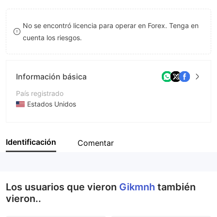
8
No se encontró licencia para operar en Forex. Tenga en
9
cuenta los riesgos.
Información básica
País registrado
Estados Unidos
Período de Funcionamiento
De 2 a 5 años
Identificación
Comentar
Empresa
Gikmnh
Los usuarios que vieron
Gikmnh
también
vieron..