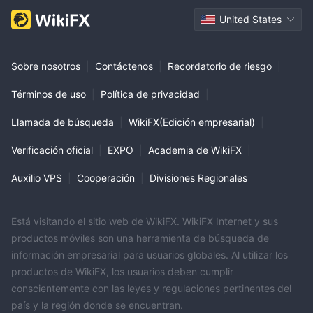
United States
Sobre nosotros
|
Contáctenos
|
Recordatorio de riesgo
|
Términos de uso
|
Política de privacidad
|
Llamada de búsqueda
|
WikiFX(Edición empresarial)
|
Verificación oficial
|
EXPO
|
Academia de WikiFX
|
Auxilio VPS
|
Cooperación
|
Divisiones Regionales
Está visitando el sitio web de WikiFX. WikiFX Internet y sus
productos móviles son una herramienta de búsqueda de
información empresarial para usuarios globales. Al utilizar los
productos de WikiFX, los usuarios deben cumplir
conscientemente con las leyes y regulaciones pertinentes del
país y la región donde se encuentran.