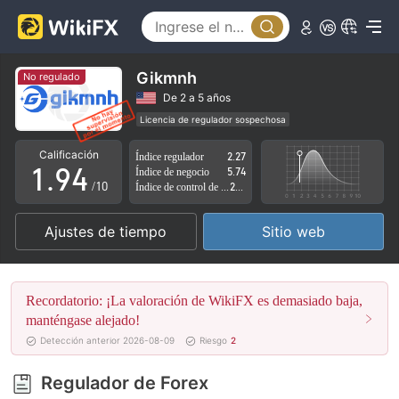
4
5
0
6
1
Gikmnh
No regulado
7
2
De 2 a 5 años
Licencia de regulador sospechosa
0
8
3
Zona de negocio sospechoso
Riesgo potencial alto
Calificación
Índice regulador
2.27
1
.
9
4
Índice de negocio
5.74
/10
Índice de control de riesgo
2.71
2
5
Ajustes de tiempo
Sitio web
3
6
4
7
Recordatorio: ¡La valoración de WikiFX es demasiado baja,
5
8
manténgase alejado!
Detección anterior 2026-08-09
Riesgo
2
6
9
Regulador de Forex
7