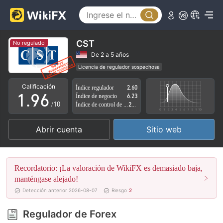
4
1
5
2
6
3
CST
No regulado
7
4
De 2 a 5 años
Licencia de regulador sospechosa
0
8
5
Zona de negocio sospechoso
Riesgo potencial alto
Calificación
Índice regulador
2.60
1
.
9
6
Índice de negocio
6.23
/10
Índice de control de riesgo
2.76
2
7
Abrir cuenta
Sitio web
3
8
4
9
Recordatorio: ¡La valoración de WikiFX es demasiado baja,
5
manténgase alejado!
Detección anterior 2026-08-07
Riesgo
2
6
Regulador de Forex
7