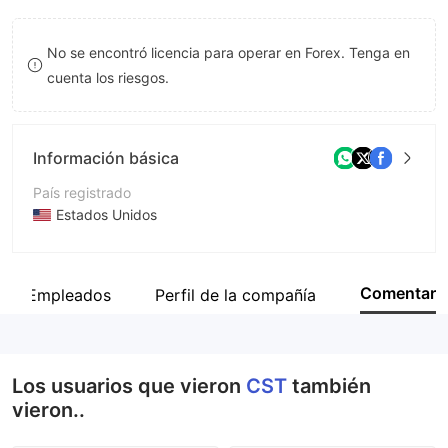
8
No se encontró licencia para operar en Forex. Tenga en
9
cuenta los riesgos.
Información básica
País registrado
Estados Unidos
Período de Funcionamiento
De 2 a 5 años
Comentar
Empleados
Perfil de la compañía
Empresa
CRYPTO SMART TRADE
Los usuarios que vieron
CST
también
vieron..