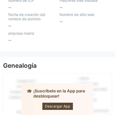
Número de ICP
País/Área más visitada
--
--
Fecha de creación del
Nombre de sitio web
nombre de dominio
--
--
empresa matriz
--
Genealogía
¡Suscríbete en la App para
desbloquear!
CST
Descargar App