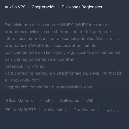
Los intercambios no regulados carecen de las protecciones
Auxilio VPS
|
Cooperación
|
Divisiones Regionales
legales y la supervisión proporcionada por las plataformas
reguladas, lo que potencialmente aumenta el riesgo de fraude,
Está visitando el sitio web de WikiFX. WikiFX Internet y sus
manipulación del mercado y violaciones de seguridad.
productos móviles son una herramienta de búsqueda de
Recursos educativos limitados:
CST ofrece recursos y
información empresarial para usuarios globales. Al utilizar los
materiales educativos limitados para los traders. Esto puede ser
productos de WikiFX, los usuarios deben cumplir
una desventaja para los nuevos traders o aquellos que buscan
conscientemente con las leyes y regulaciones pertinentes del
mejorar sus habilidades de trading. Los recursos educativos
país y la región donde se encuentran.
completos pueden ayudar a los traders a desarrollar sus
Facebook：wikifx.es
conocimientos y tomar decisiones de trading informadas.
Para corregir la matrícula y otra información, envíe información
Soporte al cliente limitado:
Las opciones de soporte al
a：qa@wikifx.com
cliente en CST son limitadas en comparación con otras
Cooperación comercial：business@wikifx.com
plataformas. El soporte al cliente limitado afecta el nivel de
asistencia y orientación disponible para los traders,
Billion Markets
Finalto
Bullwaves
Will
especialmente en situaciones complejas o urgentes. Los traders
FELIX MARKETS
dbinvesting
Opofinance
más
enfrentarán desafíos al resolver problemas o buscar apoyo.
COINEXX
APC
GTSEnergyMarkets
EGSCAP
No disponible en algunos países o regiones:
Los
servicios de CST no están disponibles en ciertas ubicaciones
Global Trading 247
Jetvix
BBH
FTM BROKERS