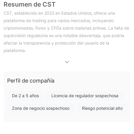
Resumen de CST
CST, establecido en 2022 en Estados Unidos, ofrece una
plataforma de trading para varios mercados, incluyendo
criptomonedas, Forex y CFDs sobre materias primas. La falta de
supervisión regulatoria es una notable desventaja, que podría
afectar la transparencia y protección del usuario de la
plataforma.
Sin embargo, CST se destaca por sus ventajas competitivas,
como un depósito mínimo bajo de $250, un alto apalancamiento
de hasta 1:500 y spreads variables que comienzan desde solo
Perfil de compañía
0.1 pips. Los traders pueden elegir entre los tipos de cuenta
Estándar y ECN, y la plataforma es accesible a través de
MetaTrader 5. Si bien el soporte al cliente está disponible por
De 2 a 5 años
Licencia de regulador sospechosa
correo electrónico y teléfono, los recursos educativos son
Zona de negocio sospechoso
Riesgo potencial alto
limitados, lo que requiere que los traders busquen
oportunidades de aprendizaje externas.
¿Es CST legítimo o una estafa?