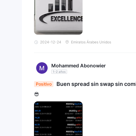
2024-12-24
Emiratos Árabes Unidos
Mohammed Abonowier
1-2 años
Buen spread sin swap sin com
Positivo
😎