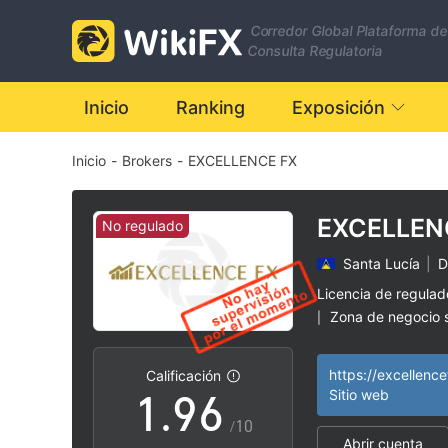
2
Corredor Global Plataforma de
3
0
Consulta Regulatoria
4
1
Inicio
Ranking
Exposición
Inicio
-
Brokers
-
EXCELLENCE FX
5
2
6
3
EXCELLEN
No regulado
Santa Lucía
|
D
7
4
Licencia de regula
Zona de negocio
|
0
8
5
Riesgo potencial a
|
https://excellenc
Calificación
1
.
9
6
Sitio web
/10
Abrir cuenta