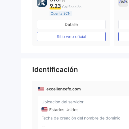
9.23
Calificación
Cuenta ECN
De 15 a 20 años
Detalle
Supervisión en Reino Unido
Creación Mercado Forex (MM)
Sitio web oficial
Licencia completa de MT4
Identificación
excellencefx.com
Ubicación del servidor
Estados Unidos
Fecha de creación del nombre de dominio
--