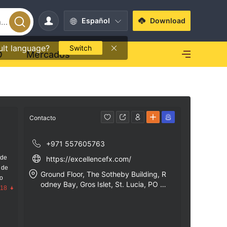
Español
Download
ult language?
Switch
O
Mercados
Contacto
+971 557605763
 de
https://excellencefx.com/
 de
Ground Floor, The Sotheby Building, R
go
odney Bay, Gros Islet, St. Lucia, PO B
.18
ox: 838, Castries, St. Lucia.