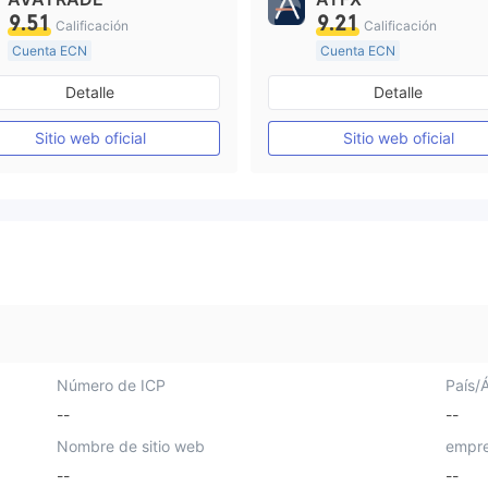
9.51
9.21
Calificación
Calificación
Cuenta ECN
Cuenta ECN
De 15 a 20 años
De 10 a 15 años
Detalle
Detalle
Supervisión en Australia
Supervisión en Australia
Creación Mercado Forex (MM)
Sitio web oficial
Sitio web oficial
Licencia completa de MT4
Licencia completa de MT4
Número de ICP
País/
--
--
Nombre de sitio web
empre
--
--