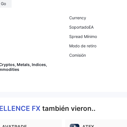
Go
Currency
SoportadoEA
Spread Mínimo
Modo de retiro
Comisión
Cryptos, Metals, Indices,
mmodities
ELLENCE FX
también vieron..
AVATRADE
ATFX