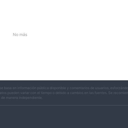
No más
se basa en información pública disponible y comentarios de usuarios, esforzándo
atos pueden variar con el tiempo o debido a cambios en las fuentes. Se recomienda
n de manera independiente.