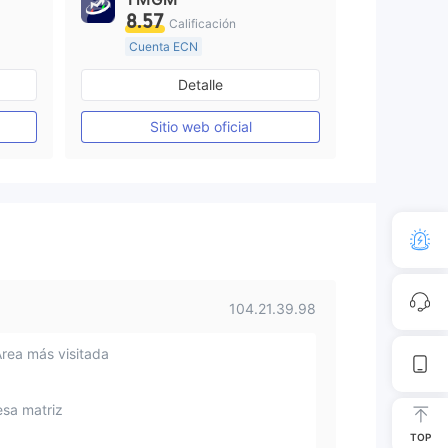
8.57
Calificación
Cuenta ECN
De 10 a 15 años
Detalle
Supervisión en Australia
Creación Mercado Forex (MM)
Creación Mercado Forex (MM)
Sitio web oficial
Licencia completa de MT4
104.21.39.98
Área más visitada
sa matriz
TOP