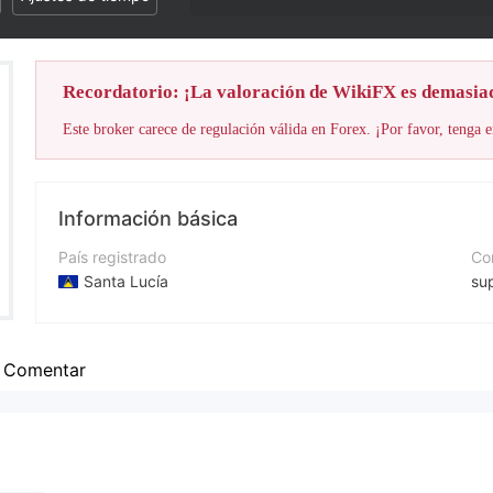
Recordatorio: ¡La valoración de WikiFX es demasia
Este broker carece de regulación válida en Forex. ¡Por favor, tenga e
Información básica
País registrado
Cor
Santa Lucía
su
Período de Funcionamiento
Nú
De 2 a 5 años
+9
Comentar
Empresa
Pá
EXCELLENCE FX Limited
ht