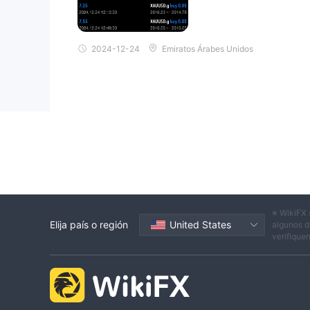
2024-12-24
Emiratos Árabes Unidos
※ WikiFX 
Elija país o región
United States
algunos d
verifique