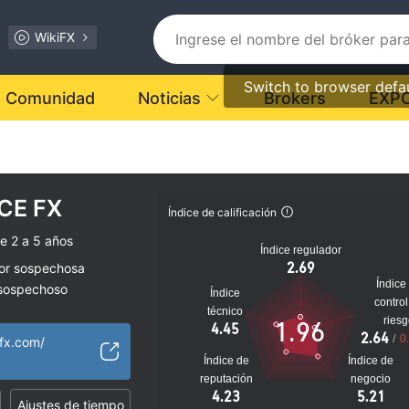
WikiFX
Switch to browser defa
Comunidad
Noticias
Brokers
EXP
CE FX
Índice de calificación
e 2 a 5 años
Índice regulador
2.69
dor sospechosa
Índice
 sospechoso
Índice
control
lto
técnico
ries
1.96
4.45
2.64
/
0
efx.com/
Índice de
Índice de
reputación
negocio
4.23
5.21
Ajustes de tiempo