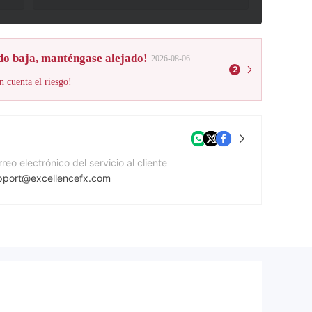
do baja, manténgase alejado!
2026-08-06
2
n cuenta el riesgo!
reo electrónico del servicio al cliente
pport@excellencefx.com
mero de contacto
71557605763
gina Web de la compañía
tps://excellencefx.com/