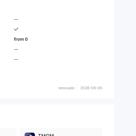
--
from 0
--
--
renovado：
2026-08-06
TMGM