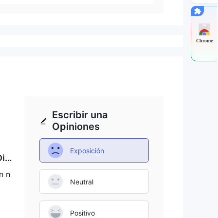
Chrome
Escribir una
Opiniones
Exposición
Dio
n n
Neutral
Positivo