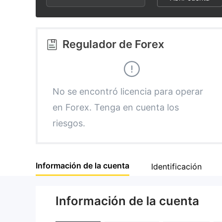
2
7
3
8
Regulador de Forex
4
9
5
No se encontró licencia para operar
en Forex. Tenga en cuenta los
6
riesgos.
7
Información de la cuenta
Identificación
8
Información de la cuenta
9