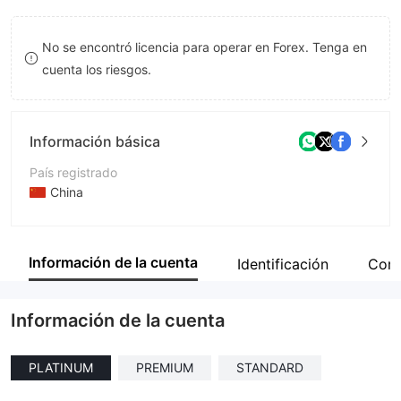
8
No se encontró licencia para operar en Forex. Tenga en
9
cuenta los riesgos.
Información básica
País registrado
China
Período de Funcionamiento
De 2 a 5 años
Información de la cuenta
Identificación
Com
Empresa
United Unisol
Información de la cuenta
PLATINUM
PREMIUM
STANDARD