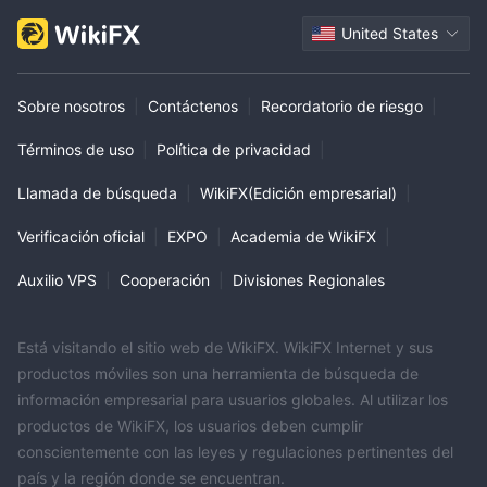
United States
Sobre nosotros
|
Contáctenos
|
Recordatorio de riesgo
|
Términos de uso
|
Política de privacidad
|
Llamada de búsqueda
|
WikiFX(Edición empresarial)
|
Verificación oficial
|
EXPO
|
Academia de WikiFX
|
Auxilio VPS
|
Cooperación
|
Divisiones Regionales
Está visitando el sitio web de WikiFX. WikiFX Internet y sus
productos móviles son una herramienta de búsqueda de
información empresarial para usuarios globales. Al utilizar los
productos de WikiFX, los usuarios deben cumplir
conscientemente con las leyes y regulaciones pertinentes del
país y la región donde se encuentran.