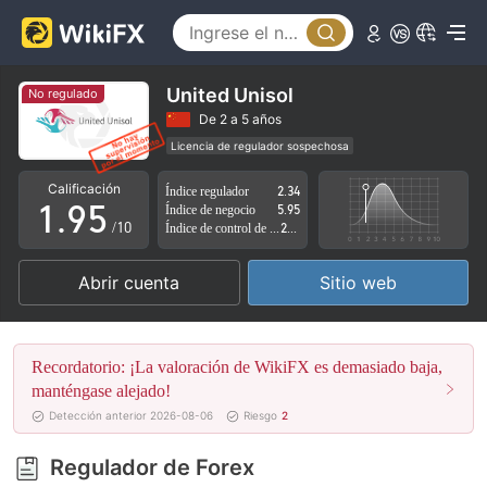
4
0
5
1
6
2
United Unisol
No regulado
7
3
De 2 a 5 años
Licencia de regulador sospechosa
0
8
4
Zona de negocio sospechoso
Riesgo potencial alto
Calificación
Índice regulador
2.34
1
.
9
5
Índice de negocio
5.95
/10
Índice de control de riesgo
2.74
2
6
Abrir cuenta
Sitio web
3
7
4
8
Recordatorio: ¡La valoración de WikiFX es demasiado baja,
5
9
manténgase alejado!
Detección anterior 2026-08-06
Riesgo
2
6
Regulador de Forex
7