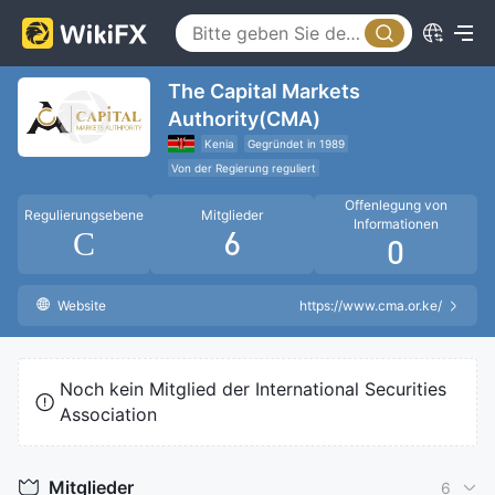
The Capital Markets
Authority(CMA)
Kenia
Gegründet in 1989
Von der Regierung reguliert
Regulierung des Devisenhandels
Offenlegung von
Regulierungsebene
Mitglieder
Informationen
C
6
0
Website
https://www.cma.or.ke/
Noch kein Mitglied der International Securities
Association
Mitglieder
6