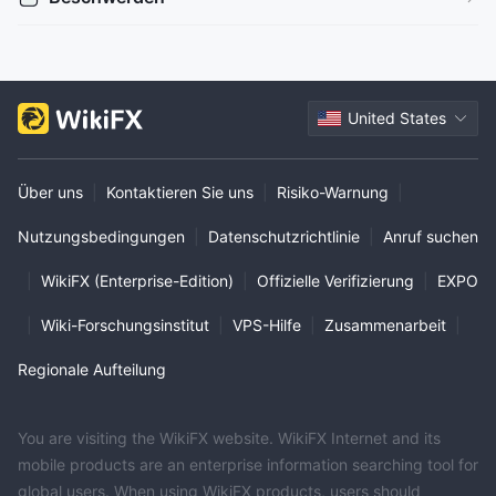
United States
Über uns
|
Kontaktieren Sie uns
|
Risiko-Warnung
|
Nutzungsbedingungen
|
Datenschutzrichtlinie
|
Anruf suchen
|
WikiFX (Enterprise-Edition)
|
Offizielle Verifizierung
|
EXPO
|
Wiki-Forschungsinstitut
|
VPS-Hilfe
|
Zusammenarbeit
|
Regionale Aufteilung
You are visiting the WikiFX website. WikiFX Internet and its
mobile products are an enterprise information searching tool for
global users. When using WikiFX products, users should