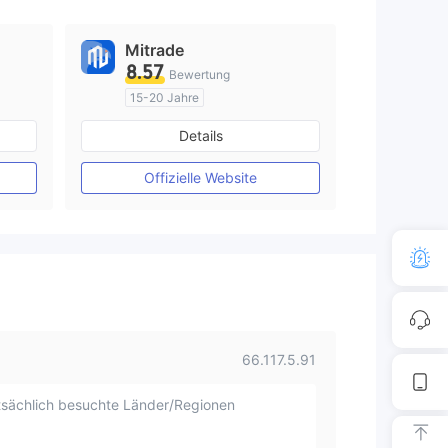
Mitrade
8.57
Bewertung
15-20 Jahre
AustralienRegulierung
Details
Market Making (MM)
Selbstforschung
Offizielle Website
66.117.5.91
sächlich besuchte Länder/Regionen