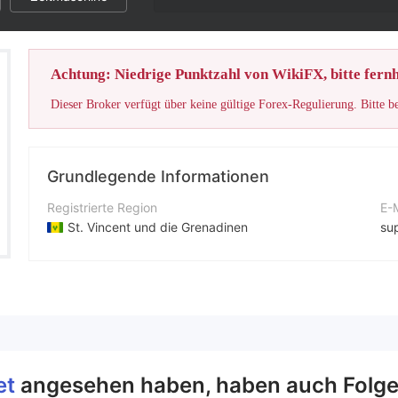
Achtung: Niedrige Punktzahl von WikiFX, bitte fernh
Dieser Broker verfügt über keine gültige Forex-Regulierung. Bitte b
Grundlegende Informationen
Registrierte Region
E-
St. Vincent und die Grenadinen
su
Betriebszeitraum
Ko
5-10 Jahre
+4
Unternehmen
Un
TradePro Market Limited
ht
et
angesehen haben, haben auch Folg