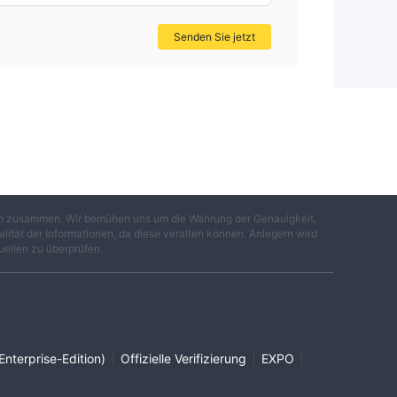
Senden Sie jetzt
gen zusammen. Wir bemühen uns um die Wahrung der Genauigkeit,
lität der Informationen, da diese veralten können. Anlegern wird
uellen zu überprüfen.
|
|
|
Enterprise-Edition)
Offizielle Verifizierung
EXPO