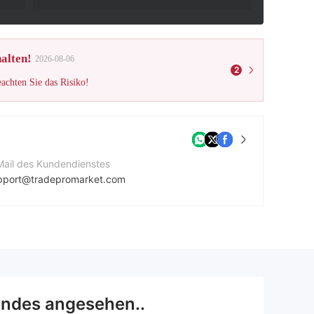
alten!
2026-08-06
2
eachten Sie das Risiko!
Mail des Kundendienstes
pport@tradepromarket.com
ntaktnummer
41158244744
ternehmenswebsite
tps://www.tradepromarket.com/
endes angesehen..