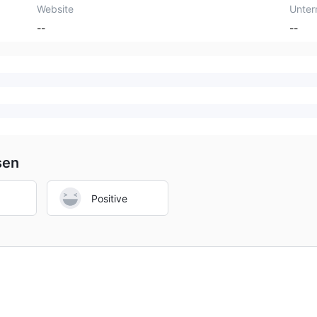
Website
Unte
--
--
sen
Positive