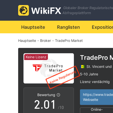
Globaler Broker Regulatorisch
Abfrageplattform
Hauptseite
Ranglisten
Expositio
Hauptseite
-
Broker
-
TradePro Market
TradePro 
Keine Lizenz
St. Vincent und
0
5-10 Jahre
Lizenz verdächtig
1
0
Geschäftsregion 
|
Hohes potenzielle
|
Bewertung
2
.
0
1
Webseite
/10
Online-