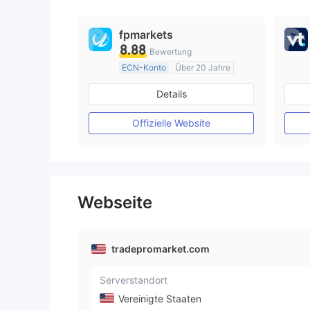
9
fpmarkets
8.88
Bewertung
ECN-Konto
Über 20 Jahre
AustralienRegulierung
Details
Market Making (MM)
MT4-Volllizenz
Offizielle Website
Webseite
tradepromarket.com
Serverstandort
Vereinigte Staaten