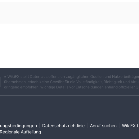
※ WikiFX stellt Daten aus öffentlich zugänglichen Quellen und Nutzerbeiträ
übernehmen jedoch keine Gewähr für die Vollständigkeit, Richtigkeit und Aktua
dringend empfohlen, wichtige Details vor Entscheidungen anhand offizieller Q
|
|
|
ungsbedingungen
Datenschutzrichtlinie
Anruf suchen
WikiFX (
Regionale Aufteilung