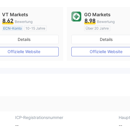
VT Markets
GO Markets
8.62
8.98
Bewertung
Bewertung
ECN-Konto
10-15 Jahre
Über 20 Jahre
AustralienRegulierung
AustralienRegulierung
Details
Details
Market Making (MM)
Market Making (MM)
MT4-Volllizenz
cTrader
Offizielle Website
Offizielle Website
ICP-Registrationsnummer
Haupt
--
--