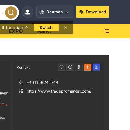
Deutsch
Download
ult language?
Switch
EXPO
Markt
Kontakt
+441158244744
https://www.tradepromarket.com/
anage
t
.17
dex