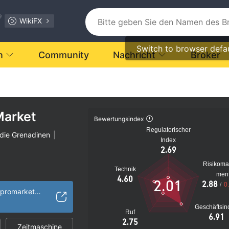
e
WikiFX
Switch to browser defa
n
Community
Nachricht
Broker
Market
Bewertungsindex
Regulatorischer
 die Grenadinen
|
Index
2.69
Risikom
Technik
men
verdächtig
4.60
2.01
2.88
/
0
s Risiko
https://www.tradepromarket.com/
Geschäftsin
Ruf
6.91
2.75
Zeitmaschine