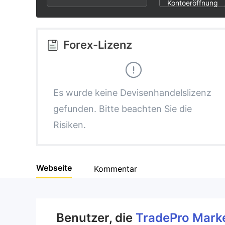
3
1
2
Kontoeröffnung
4
2
3
Forex-Lizenz
5
3
4
6
4
5
Es wurde keine Devisenhandelslizenz
gefunden. Bitte beachten Sie die
7
5
6
Risiken.
8
6
7
Webseite
Kommentar
9
7
8
8
9
Benutzer, die
TradePro Mark