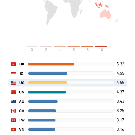
0
2
4
6
8
10
5.32
HK
4.55
ID
4.55
US
4.37
CN
3.43
AU
3.25
CA
3.17
TW
3.16
VN