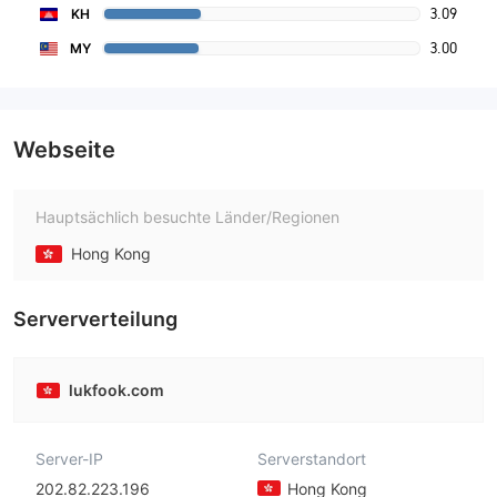
3.09
KH
3.00
MY
Webseite
Hauptsächlich besuchte Länder/Regionen
Hong Kong
Serververteilung
lukfook.com
Server-IP
Serverstandort
202.82.223.196
Hong Kong