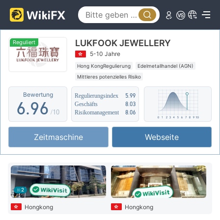
1
4
1
2
5
2
LUKFOOK JEWELLERY
3
6
3
Reguliert
5-10 Jahre
4
7
4
Hong KongRegulierung
Edelmetallhandel (AGN)
Mittleres potenzielles Risiko
5
8
5
Bewertung
Regulierungsindex
5.99
6
.
9
6
Geschäfts
8.03
/10
Risikomanagement
8.06
7
7
Zeitmaschine
Webseite
8
8
9
9
2
Hongkong
Hongkong