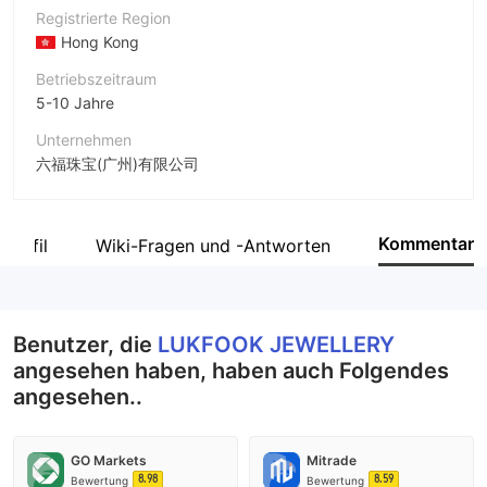
Registrierte Region
Hong Kong
Betriebszeitraum
5-10 Jahre
Unternehmen
六福珠宝(广州)有限公司
Abkürzung
LUKFOOK JEWELLERY
Kommentar
profil
Wiki-Fragen und -Antworten
Unternehmensmitarbeiter
--
Benutzer, die
LUKFOOK JEWELLERY
angesehen haben, haben auch Folgendes
angesehen..
GO Markets
Mitrade
8.98
8.59
Bewertung
Bewertung