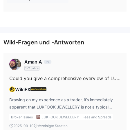
LUKFOOK Jewellery eine breite Auswahl an Geschenkartikeln
und Schmuck. Ringe, Halsketten und Anhänger aus Diamanten,
Gold, Jade und mehr in ihren Kollektionen sind für verschiedene
Anlässe und Empfänger geeignet.
Kontotypen
Wiki-Fragen und -Antworten
Aman A
1-2 Jahre
Could you give a comprehensive overview of LUKFOOK JEWELLERY’s fee structure, outlining any commissions, spreads, and other charges involved?
WikiFX
Antworten
Drawing on my experience as a trader, it’s immediately
apparent that LUKFOOK JEWELLERY is not a typical
financial broker but rather a luxury jewelry business
Broker Issues
LUKFOOK JEWELLERY
Fees and Spreads
regulated in Hong Kong. In all my research and in the
2025-09-10
Vereinigte Staaten
provided details, there is no indication that this company