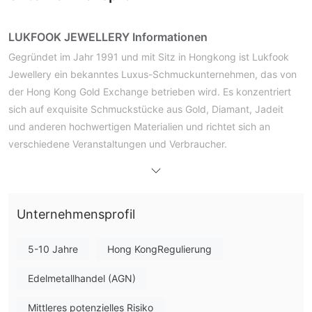
LUKFOOK JEWELLERY Informationen
Gegründet im Jahr 1991 und mit Sitz in Hongkong ist Lukfook
Jewellery ein bekanntes Luxus-Schmuckunternehmen, das von
der Hong Kong Gold Exchange betrieben wird. Es konzentriert
sich auf exquisite Schmuckstücke aus Gold, Diamant, Jadeit
und anderen hochwertigen Materialien und richtet sich an
verschiedene Veranstaltungen und Verbraucher.
Vor- und Nachteile
LUKFOOK JEWELLERY Ist es legitim?
Unternehmensprofil
Ja, Lukfook Jewellery ist ein legitimes und reguliertes
Unternehmen. Es ist von der Hong Kong Gold Exchange (HKGE)
5-10 Jahre
Hong KongRegulierung
unter einer Typ-B-Lizenz mit der Lizenznummer 212 lizenziert.
Edelmetallhandel (AGN)
Produkte von LUKFOOK JEWELLERY
Mittleres potenzielles Risiko
Kategorisiert nach Art, Substanz und Verwendung bietet