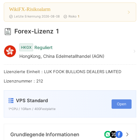
WikiFX-Risikoalarm
Letzte Erkennung 2026-08-08
Risiko
1
Forex-Lizenz
1
Reguliert
HKGX
HongKong, China Edelmetallhandel (AGN)
Lizenzierte Einheit：LUK FOOK BULLIONS DEALERS LIMITED
Lizenznummer：212
VPS Standard
Open
1*CPU / 1GRam / 40GFestplatte
Grundlegende Informationen