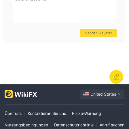
business is regulated, retail forex trading and who
publishes clear trading conditions. This cautious approach
helps avoid confusion between legitimate jewelry retailers
and licensed providers of financial trading services.
Senden Sie jetzt
United States
Über uns
|
Kontaktieren Sie uns
|
Risiko-Warnung
|
Nutzungsbedingungen
|
Datenschutzrichtlinie
|
Anruf suchen