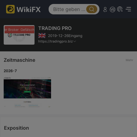
TRADING PRO
hter Broker
Gefälschter Broker
2019-12-26Eingang
https://tradingpro.biz
Zeitmaschine
Mehr
2026-7
Exposition