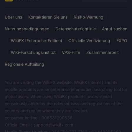
Über uns
|
Kontaktieren Sie uns
|
Risiko-Warnung
|
Nutzungsbedingungen
|
Datenschutzrichtlinie
|
Anruf suchen
|
WikiFX (Enterprise-Edition)
|
Offizielle Verifizierung
|
EXPO
|
Wiki-Forschungsinstitut
|
VPS-Hilfe
|
Zusammenarbeit
|
Regionale Aufteilung
You are visiting the WikiFX website. WikiFX Internet and its
mobile products are an enterprise information searching tool for
global users. When using WikiFX products, users should
consciously abide by the relevant laws and regulations of the
country and region where they are located.
consumer hotline：006531290538
Official Email：support@wikifx.com；
Mobile Phone Number：234 706 777 7762；61 449895363