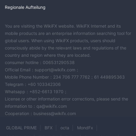
Regionale Aufteilung
Kundenservice
Kunden können ihr Büro besuchen oder sich über die unten
You are visiting the WikiFX website. WikiFX Internet and its
angegebenen Informationen mit dem Kundendienst in
mobile products are an enterprise information searching tool for
Verbindung setzen:
global users. When using WikiFX products, users should
Telefon
: +12762860078
consciously abide by the relevant laws and regulations of the
country and region where they are located.
Fazit
consumer hotline：006531290538
Zusammenfassend ist Neo Capital eine Handelsplattform, die
Official Email：support@wikifx.com；
über keine angemessene Regulierung verfügt. Das Fehlen einer
Mobile Phone Number：234 706 777 7762；61 449895363
staatlichen oder finanziellen Aufsichtsbehörde wirft Bedenken
Telegram：+60 103342306
hinsichtlich der Legitimität und Zuverlässigkeit ihrer Aktivitäten
Whatsapp：+852-6613 1970；
auf. Darüber hinaus verstärkt die derzeitige Unzugänglichkeit
License or other information error corrections, please send the
ihrer offiziellen Website diese Bedenken. Eine Investition mit
information to：qa@wikifx.com
Neo Capital birgt daher ein höheres Risiko. Es ist für potenzielle
Cooperation：business@wikifx.com
Investoren entscheidend, gründliche Recherchen
durchzuführen und die potenziellen Risiken und Belohnungen zu
GLOBAL PRIME
BFX
octa
MondFx
berücksichtigen, bevor sie Investitionsentscheidungen treffen.