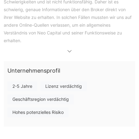
Schwierigkeiten und ist nicht funktionsfähig. Daher ist es
schwierig, genaue Informationen über den Broker direkt von
ihrer Website zu erhalten. In solchen Fällen mussten wir uns auf
andere Online-Quellen verlassen, um ein allgemeines
Verständnis von Neo Capital und seiner Funktionsweise zu
erhalten.
Was ist Neo Capital？
Neo Capital, eine Handelsplattform, die nicht über
Unternehmensprofil
angemessene Regulierung verfügt, arbeitet ohne Aufsicht
staatlicher oder finanzieller Behörden. Die Unzugänglichkeit
ihrer offiziellen Website wirft Bedenken hinsichtlich der
2-5 Jahre
Lizenz verdächtig
Zuverlässigkeit ihrer Dienstleistungen auf. Daher birgt eine
Geschäftsregion verdächtig
Investition mit Neo Capital ein höheres Risiko. Potenzielle
Investoren werden dazu aufgefordert, gründliche Recherchen
Hohes potenzielles Risiko
durchzuführen und die potenziellen Risiken und Belohnungen
sorgfältig abzuwägen, bevor sie Investitionsentscheidungen
treffen. Kunden können sich unter +12762860078 an den