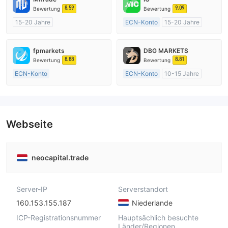
8.59
9.09
Bewertung
Bewertung
15-20 Jahre
ECN-Konto
15-20 Jahre
AustralienRegulierung
AustralienRegulierung
Market Making (MM)
Market Making (MM)
fpmarkets
DBG MARKETS
Selbstforschung
MT4-Volllizenz
8.88
8.81
Bewertung
Bewertung
ECN-Konto
ECN-Konto
10-15 Jahre
Über 20 Jahre
AustralienRegulierung
AustralienRegulierung
Market Making (MM)
Market Making (MM)
MT4-Volllizenz
MT4-Volllizenz
Webseite
neocapital.trade
Server-IP
Serverstandort
160.153.155.187
Niederlande
ICP-Registrationsnummer
Hauptsächlich besuchte
Länder/Regionen