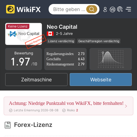
4
2
5
3
6
4
Neo Capital
Keine Lizenz
7
5
2-5 Jahre
Lizenz verdächtig
Geschäftsregion verdächtig
0
8
6
Hohes potenzielles Risiko
Bewertung
Regulierungsindex
2.73
1
.
9
7
Geschäfts
6.43
/10
Risikomanagement
2.79
2
8
Zeitmaschine
Webseite
3
9
4
Achtung: Niedrige Punktzahl von WikiFX, bitte fernhalten!
5
Letzte Erkennung 2026-08-08
Risiko
2
6
Forex-Lizenz
7