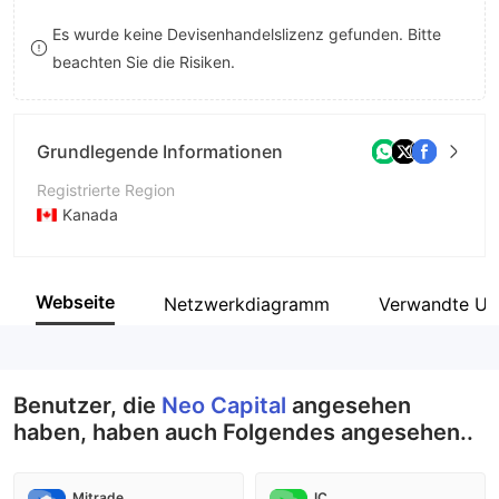
8
Es wurde keine Devisenhandelslizenz gefunden. Bitte
beachten Sie die Risiken.
9
Grundlegende Informationen
Registrierte Region
Kanada
Betriebszeitraum
2-5 Jahre
Webseite
Netzwerkdiagramm
Verwandte Un
Unternehmen
Neo Capital Corporation
Benutzer, die
Neo Capital
angesehen
haben, haben auch Folgendes angesehen..
Mitrade
IC