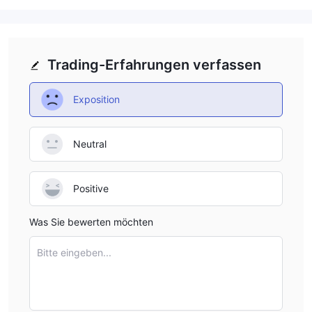
Kundendienst von Neo Capital wenden oder ihr Büro für weitere
Anfragen besuchen.
In dem kommenden Artikel werden wir eine umfassende
Bewertung der Funktionen des Brokers aus verschiedenen
Trading-Erfahrungen verfassen
Blickwinkeln durchführen und Ihnen gut organisierte und klare
Informationen präsentieren. Wenn Sie neugierig und interessiert
Exposition
sind, ermutigen wir Sie, weiterzulesen. Am Ende des Artikels
werden wir eine prägnante Zusammenfassung bereitstellen, die
es Ihnen ermöglicht, die Eigenschaften des Brokers leicht zu
Neutral
verstehen.
Vor- und Nachteile
Positive
Vorteile:
N/A
Was Sie bewerten möchten
Nachteile:
Bitte eingeben...
Die Website ist derzeit nicht verfügbar, was den Zugriff auf
Informationen und Dienstleistungen erschwert.
- Der Broker ist nicht reguliert, was Bedenken hinsichtlich ihrer
Einhaltung von Branchenstandards und Kundenschutz