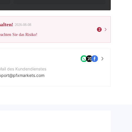
alten!
2026-08-08
2
eachten Sie das Risiko!
Mail des Kundendienstes
pport@pfxmarkets.com
ntaktnummer
42086387868
ternehmenswebsite
tps://pfxmarkets.com