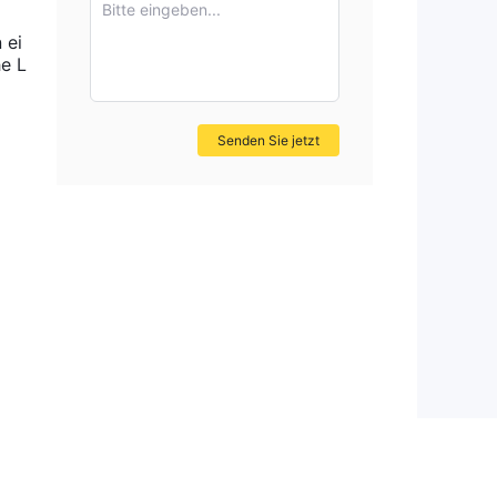
Bitte eingeben...
 ei
he L
to
Senden Sie jetzt
rt,
rn