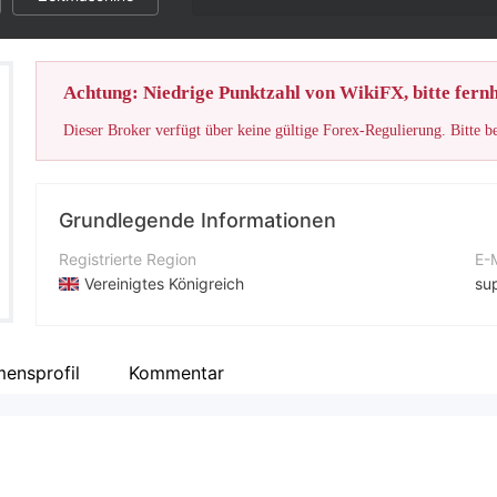
Achtung: Niedrige Punktzahl von WikiFX, bitte fernh
Dieser Broker verfügt über keine gültige Forex-Regulierung. Bitte b
Grundlegende Informationen
Registrierte Region
E-
Vereinigtes Königreich
su
Betriebszeitraum
Ko
5-10 Jahre
+4
ensprofil
Kommentar
Unternehmen
Un
PFX Markets
ht