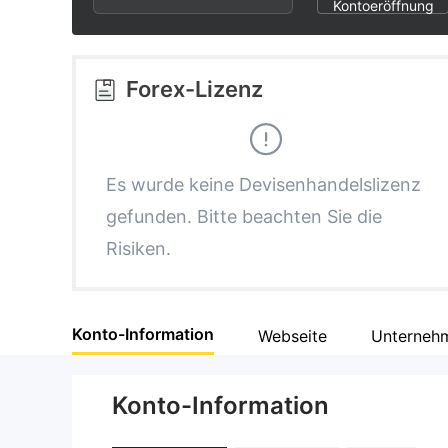
3
1
4
Kontoeröffnung
4
2
5
Forex-Lizenz
5
3
6
6
4
7
Es wurde keine Devisenhandelslizenz
gefunden. Bitte beachten Sie die
7
5
8
Risiken.
8
6
9
Konto-Information
Webseite
Unternehm
9
7
Konto-Information
8