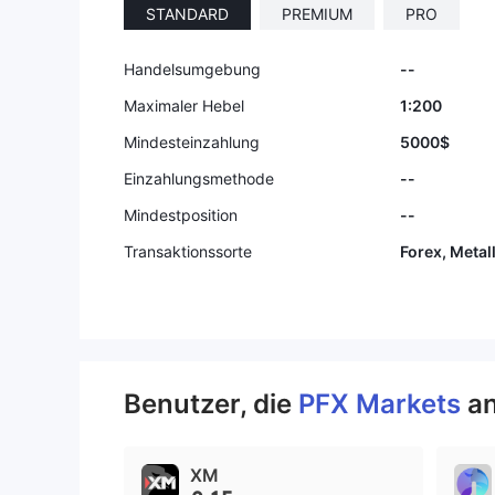
STANDARD
PREMIUM
PRO
9
Handelsumgebung
--
Maximaler Hebel
1:200
Mindesteinzahlung
5000$
Einzahlungsmethode
--
Mindestposition
--
Transaktionssorte
Forex, Metall
Benutzer, die
PFX Markets
a
XM