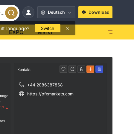
Deutsch
Download
ult language?
Switch
EXPO
Markt
Kontakt
+44 2086387868
https://pfxmarkets.com
anage
t
.17
dex