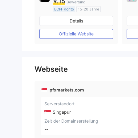
9.15
Bewertung
ECN-Konto
15-20 Jahre
AustralienRegulierung
Details
Market Making (MM)
MT4-Volllizenz
Offizielle Website
Webseite
pfxmarkets.com
Serverstandort
Singapur
Zeit der Domainserstellung
--