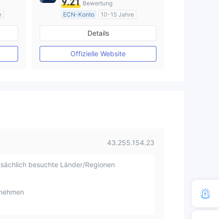
9.21
Bewertung
e
ECN-Konto
10-15 Jahre
AustralienRegulierung
Details
Market Making (MM)
MT4-Volllizenz
Offizielle Website
43.255.154.23
sächlich besuchte Länder/Regionen
rnehmen