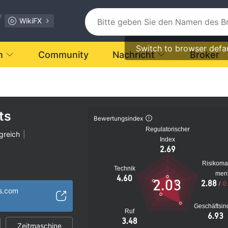
e
WikiFX
Switch to browser defa
n
Community
Nachricht
Broker
ts
Bewertungsindex
Regulatorischer
greich
|
Index
2.69
Risikom
Technik
men
verdächtig
4.60
2.03
2.88
/
0
s Risiko
ts.com
Geschäftsin
Ruf
6.93
3.48
Zeitmaschine