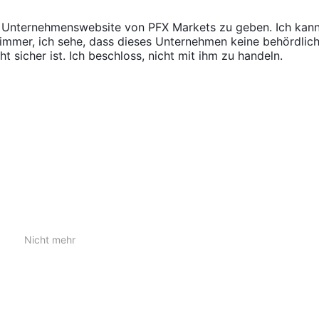
orex, Metalle, Rohstoffe, Indizes und Aktien
und bieten den
 Erkunden und Investieren.
r Unternehmenswebsite von PFX Markets zu geben. Ich kann
h immer, ich sehe, dass dieses Unternehmen keine behördlic
ht sicher ist. Ich beschloss, nicht mit ihm zu handeln.
edürfnissen der Händler gerecht werden: Standardkonto, Premiumkon
hlung von 5.000 US-Dollar und bietet eine grundlegende
 für erfahrene Händler geeignet ist.
lung von 25.000 US-Dollar und bietet erweiterte Funktionen und
 zusätzliche Vorteile suchen.
nzahlung von 25.000 US-Dollar und ist für erfahrene Händler konzipie
fügen möchten.
.
Nicht mehr
n für seine Kontotypen an, um Händler mit unterschiedlichen
Standardkonto
ksichtigen. Das
bei PFX Markets ermöglicht Händle
Premiumkonto
ie höhere Hebeloptionen suchen, bietet das
einen
Pro-Konto
arüber hinaus bietet das
den höchsten Hebel unter den