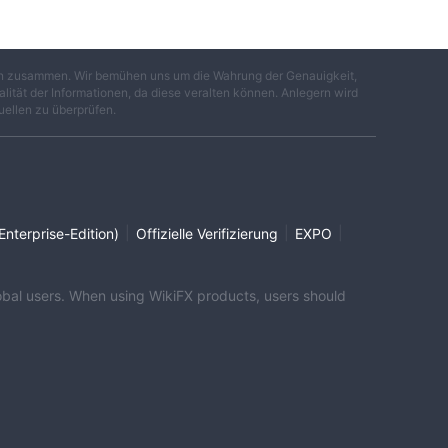
gen zusammen. Wir bemühen uns um die Wahrung der Genauigkeit,
lität der Informationen, da diese veralten können. Anlegern wird
uellen zu überprüfen.
er
|
|
|
Enterprise-Edition)
Offizielle Verifizierung
EXPO
global users. When using WikiFX products, users should
ch