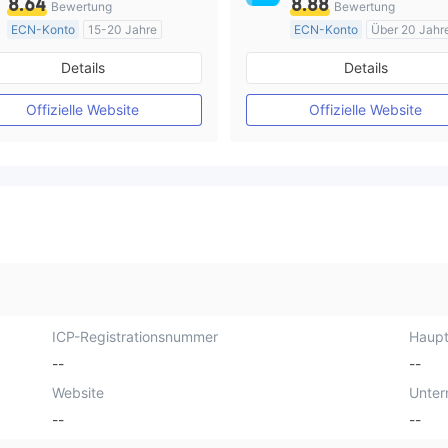
8.64
8.88
Bewertung
Bewertung
ECN-Konto
15-20 Jahre
ECN-Konto
Über 20 Jahr
AustralienRegulierung
AustralienRegulierung
Details
Details
Market Making (MM)
Market Making (MM)
MT4-Volllizenz
MT4-Volllizenz
Offizielle Website
Offizielle Website
ICP-Registrationsnummer
Haupt
--
--
Website
Unte
--
--