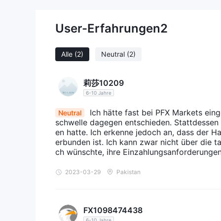
eingeschränkte Möglichkeiten zur Beilegung von Stre
und eine mangelnde Transparenz in den Geschäftst
User-Erfahrungen
2
Handelserlebnis zu gewährleisten, wird empfohlen
regulatorischen Status eines Brokers sorgfältig be
Alle
(2)
Neutral
(2)
Vor- und Nachteile
PFX Markets bietet Händlern eine vielfältige Auswa
莉莎10209
verschiedene Finanzmärkte zu erkunden. Es ist jed
6-10 Jahre
arbeitet, was für Händler Risiken mit sich bringen 
Ich hätte fast bei PFX Markets eing
Informationen zu Kommissionsraten, was es für Hän
Neutral
schwelle dagegen entschieden. Stattdessen 
fehlen PFX Markets angemessene Bildungsressource
en hatte. Ich erkenne jedoch an, dass der H
verfahren, was die Fähigkeit der Händler beeinträc
erbunden ist. Ich kann zwar nicht über die 
können Schwierigkeiten beim Zugriff auf die Websi
ch wünschte, ihre Einzahlungsanforderungen 
sollten Händler trotz der Handelsmöglichkeiten vo
2023-03-29
Pakistan
begrenzter Unterstützungsressourcen Vorsicht walt
Handelsinstrumente
FX1098474438
PFX Markets bietet eine breite Palette von Handels
6-10 Jahre