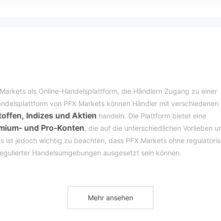
Markets als Online-Handelsplattform, die Händlern Zugang zu einer
Handelsplattform von PFX Markets können Händler mit verschiedenen
toffen, Indizes und Aktien
handeln. Die Plattform bietet eine
emium- und Pro-Konten
, die auf die unterschiedlichen Vorlieben u
Es ist jedoch wichtig zu beachten, dass PFX Markets ohne regulatori
nregulierter Handelsumgebungen ausgesetzt sein können.
 zu betonen, dass PFX Markets ohne regulatorische Aufsicht arbeitet,
Mehr ansehen
blierte Finanzaufsichtsbehörden unterliegt. Händler sollten vorsich
ulierten Broker wie PFX Markets zu handeln, da möglicherweise