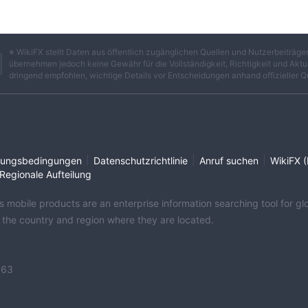
, was den Händlern noch größere Möglichkeiten bietet, ihre
※ WikiFX stellt Daten aus öffentlich zugänglichen Quellen und Nutzerbeiträ
übernehmen jedoch keine Gewähr für die Vollständigkeit, Richtigkeit und Aktua
dringend empfohlen, wichtige Details vor Entscheidungen anhand offizieller Q
sionstrukturen für seine Kontotypen an, um den Vorlieben der Händl
ndard-Spreads
und bietet eine Grundpreisoption für Händler. Wenn
Premium-Spreads
ten Händler Zugang zu
. Für Händler, die
niedrigsten Spreads
Pro-Konto die
, die maximale Rentabilität
|
|
|
ungsbedingungen
Datenschutzrichtlinie
Anruf suchen
WikiFX (
Regionale Aufteilung
 um Unterstützung oder Anfragen über die bereitgestellten
its mobile products are an enterprise information searching tool for 
on per E-Mail können Händler PFX Markets unter
f the country and region where they are located.
er hinaus können Händler das Kundensupport-Team direkt telefonis
363
ige Auswahl an Handelsinstrumenten und Kontotypen sowie weit