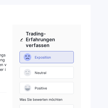
ern
res
Trading-
Erfahrungen
ht
verfassen
ngs
s
Exposition
ung
en v
er i
Neutral
Positive
Was Sie bewerten möchten