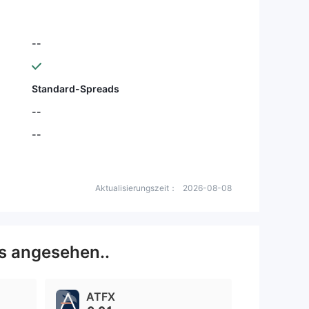
--
Standard-Spreads
--
--
Aktualisierungszeit：
2026-08-08
s angesehen..
ATFX