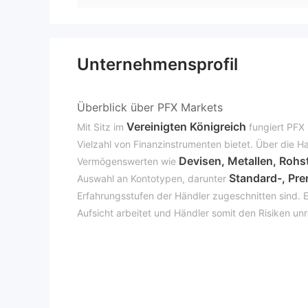
Unternehmensprofil
Überblick über PFX Markets
Vereinigten Königreich
Mit Sitz im
fungiert PFX 
Vielzahl von Finanzinstrumenten bietet. Über die 
Devisen, Metallen, Rohs
Vermögenswerten wie
Standard-, Pr
Auswahl an Kontotypen, darunter
Erfahrungsstufen der Händler zugeschnitten sind. 
Aufsicht arbeitet und Händler somit den Risiken u
Ist PFX Markets seriös?
PFX Markets ist nicht reguliert.
Es ist wichtig
was bedeutet, dass es keiner Überwachung durch eta
sein, wenn sie in Betracht ziehen, mit einem unreg