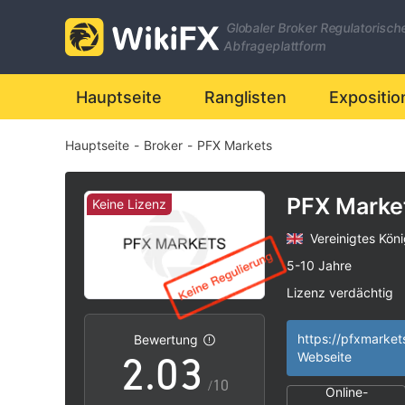
Globaler Broker Regulatorisch
Abfrageplattform
Hauptseite
Ranglisten
Expositio
Hauptseite
-
Broker
-
PFX Markets
0
PFX Marke
Keine Lizenz
Vereinigtes Köni
0
1
5-10 Jahre
Lizenz verdächtig
1
2
Geschäftsregion 
|
Hohes potenzielle
|
https://pfxmarke
Bewertung
2
.
0
3
Webseite
/10
Online-