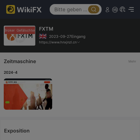
FXTM
er Broker
Gefälschter Broker
2023-09-27Eingang
https://www.hnxjnzl.cn
Zeitmaschine
Mehr
2024-4
Exposition