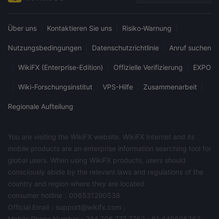
Über uns
|
Kontaktieren Sie uns
|
Risiko-Warnung
|
Nutzungsbedingungen
|
Datenschutzrichtlinie
|
Anruf suchen
|
WikiFX (Enterprise-Edition)
|
Offizielle Verifizierung
|
EXPO
|
Wiki-Forschungsinstitut
|
VPS-Hilfe
|
Zusammenarbeit
|
Regionale Aufteilung
You are visiting the WikiFX website. WikiFX Internet and its
mobile products are an enterprise information searching tool for
global users. When using WikiFX products, users should
consciously abide by the relevant laws and regulations of the
country and region where they are located.
consumer hotline：006531290538
Official Email：support@wikifx.com；
Mobile Phone Number：234 706 777 7762；61 449895363