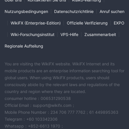
Nutzungsbedingungen
|
Datenschutzrichtlinie
|
Anruf suchen
|
WikiFX (Enterprise-Edition)
|
Offizielle Verifizierung
|
EXPO
|
Wiki-Forschungsinstitut
|
VPS-Hilfe
|
Zusammenarbeit
|
Regionale Aufteilung
You are visiting the WikiFX website. WikiFX Internet and its
mobile products are an enterprise information searching tool for
global users. When using WikiFX products, users should
consciously abide by the relevant laws and regulations of the
country and region where they are located.
consumer hotline：006531290538
Official Email：support@wikifx.com；
Mobile Phone Number：234 706 777 7762；61 449895363
Telegram：+60 103342306
Whatsapp：+852-6613 1970；