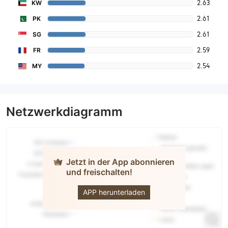
2.63
KW
2.61
PK
2.61
SG
2.59
FR
2.54
MY
Netzwerkdiagramm
Jetzt in der App abonnieren
und freischalten!
Swastika
Investmart
APP herunterladen