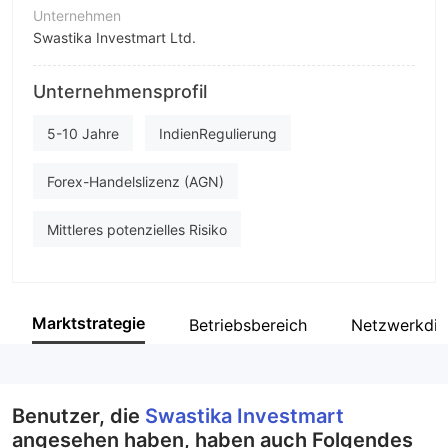
Unternehmen
Swastika Investmart Ltd.
Abkürzung
Unternehmensprofil
Swastika Investmart
Unternehmensmitarbeiter
5-10 Jahre
IndienRegulierung
--
Forex-Handelslizenz (AGN)
Mittleres potenzielles Risiko
Marktstrategie
Betriebsbereich
Netzwerkdi
Benutzer, die
Swastika Investmart
angesehen haben, haben auch Folgendes