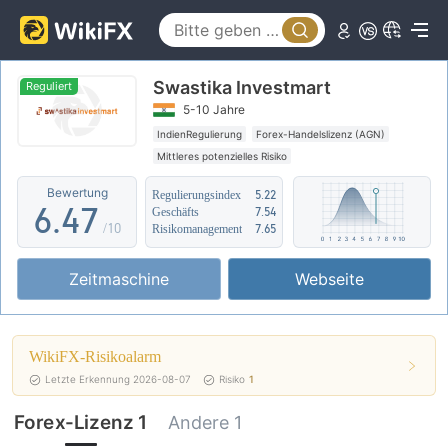
1
2
2
0
3
Swastika Investmart
3
1
4
Reguliert
5-10 Jahre
4
2
5
IndienRegulierung
Forex-Handelslizenz (AGN)
Mittleres potenzielles Risiko
5
3
6
Bewertung
Regulierungsindex
5.22
6
.
4
7
Geschäfts
7.54
/10
Risikomanagement
7.65
7
5
8
Zeitmaschine
Webseite
8
6
9
9
7
WikiFX-Risikoalarm
8
Letzte Erkennung 2026-08-07
Risiko
1
9
Forex-Lizenz 1
Andere 1