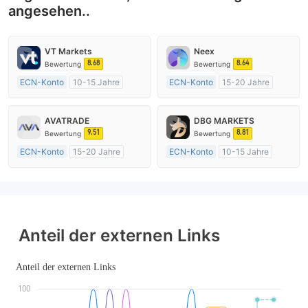
angesehen..
VT Markets
Neex
8.68
8.64
Bewertung
Bewertung
ECN-Konto
10-15 Jahre
ECN-Konto
15-20 Jahre
AustralienRegulierung
AustralienRegulierung
Market Making (MM)
Market Making (MM)
AVATRADE
DBG MARKETS
MT4-Volllizenz
MT4-Volllizenz
9.51
8.81
Bewertung
Bewertung
ECN-Konto
15-20 Jahre
ECN-Konto
10-15 Jahre
AustralienRegulierung
AustralienRegulierung
Market Making (MM)
Market Making (MM)
MT4-Volllizenz
MT4-Volllizenz
Anteil der externen Links