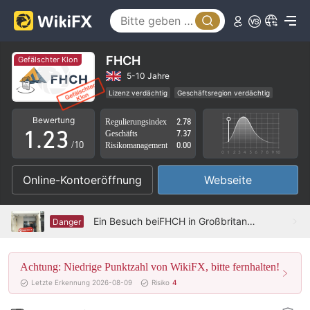
0
FHCH
Gefälschter Klon
0
1
5-10 Jahre
Lizenz verdächtig
Geschäftsregion verdächtig
0
1
2
Fälschung von Klon Vereinigtes Königreich Verordnung
Bewertung
Regulierungsindex
2.78
Hohes potenzielles Risiko
1
.
2
3
Geschäfts
7.37
/10
Risikomanagement
0.00
2
3
4
Online-Kontoeröffnung
Webseite
3
4
5
4
5
6
Ein Besuch beiFHCH in Großbritannien – Kein Büro finden
Danger
5
6
7
Achtung: Niedrige Punktzahl von WikiFX, bitte fernhalten!
6
7
8
Letzte Erkennung 2026-08-09
Risiko
4
7
8
9