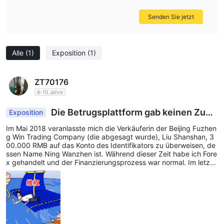
Senden Sie jetzt
Alle
(1)
Exposition
(1)
ZT70176
6-10 Jahre
Die Betrugsplattform gab keinen Zuga
Exposition
ng zum Abheben
Im Mai 2018 veranlasste mich die Verkäuferin der Beijing Fuzhen
g Win Trading Company (die abgesagt wurde), Liu Shanshan, 3
00.000 RMB auf das Konto des Identifikators zu überweisen, de
ssen Name Ning Wanzhen ist. Während dieser Zeit habe ich Fore
x gehandelt und der Finanzierungsprozess war normal. Im letzte
n April hatte ich einige Probleme, den Rückzug zu beantragen. D
er Agent Ma Long sagte, der Makler sei entkommen und habe v
ersprochen, meinen gesamten Fonds zu entschädigen. Jetzt ist
das Geld noch nicht eingegangen. Ich ergreife die rechtlichen Sc
hritte. Wenn ich diesen Beitrag schreibe, hoffe ich, dass diese Be
trugsfirma entlarvt wird.