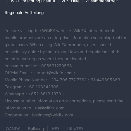
|
Wiki-Forschungsinstitut
|
VPS-Hilfe
|
Zusammenarbeit
|
Regionale Aufteilung
You are visiting the WikiFX website. WikiFX Internet and its
mobile products are an enterprise information searching tool for
global users. When using WikiFX products, users should
consciously abide by the relevant laws and regulations of the
country and region where they are located.
consumer hotline：006531290538
Official Email：support@wikifx.com；
Mobile Phone Number：234 706 777 7762；61 449895363
Telegram：+60 103342306
Whatsapp：+852-6613 1970；
License or other information error corrections, please send the
information to：qa@wikifx.com
Cooperation：business@wikifx.com
OANDA
Bullsouq
HFX
UltraTFX