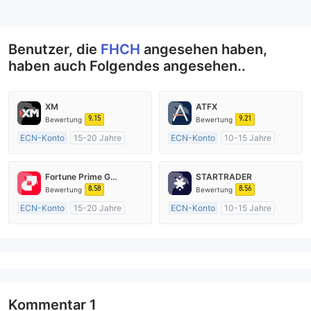
--
Benutzer, die
FHCH
angesehen haben,
haben auch Folgendes angesehen..
XM
ATFX
9.15
9.21
Bewertung
Bewertung
ECN-Konto
15-20 Jahre
ECN-Konto
10-15 Jahre
AustralienRegulierung
AustralienRegulierung
Market Making (MM)
Market Making (MM)
Fortune Prime Global
STARTRADER
MT4-Volllizenz
MT4-Volllizenz
8.58
8.56
Bewertung
Bewertung
ECN-Konto
15-20 Jahre
ECN-Konto
10-15 Jahre
AustralienRegulierung
AustralienRegulierung
Market Making (MM)
Market Making (MM)
MT4-Volllizenz
MT4-Volllizenz
Kommentar
1