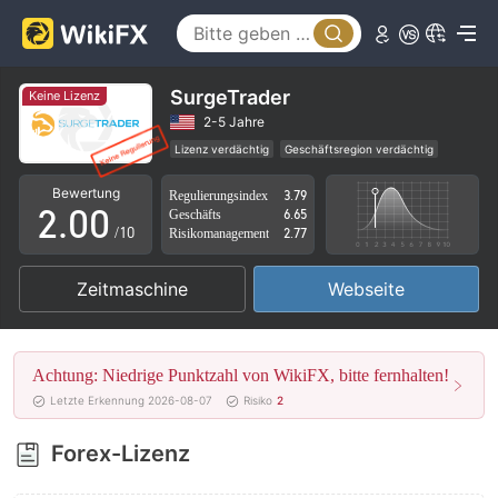
SurgeTrader
Keine Lizenz
0
2-5 Jahre
Lizenz verdächtig
Geschäftsregion verdächtig
1
Hohes potenzielles Risiko
Bewertung
Regulierungsindex
3.79
2
.
0
0
Geschäfts
6.65
/10
Risikomanagement
2.77
3
1
1
Zeitmaschine
Webseite
4
2
2
5
3
3
Achtung: Niedrige Punktzahl von WikiFX, bitte fernhalten!
6
4
4
Letzte Erkennung 2026-08-07
Risiko
2
7
5
5
Forex-Lizenz
8
6
6