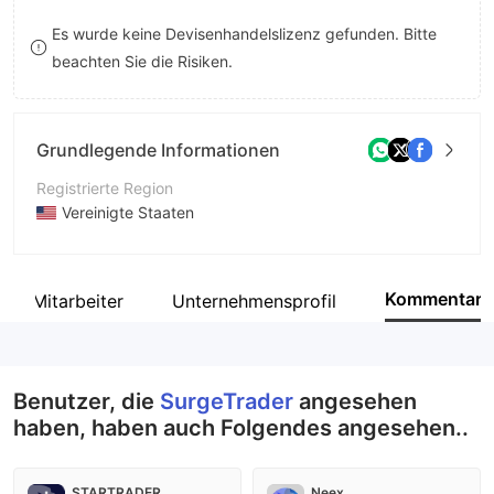
9
7
7
Es wurde keine Devisenhandelslizenz gefunden. Bitte
beachten Sie die Risiken.
8
8
9
9
Grundlegende Informationen
Registrierte Region
Vereinigte Staaten
Betriebszeitraum
2-5 Jahre
Kommentar
Mitarbeiter
Unternehmensprofil
Unternehmen
Surge Capital Ventures, LLC
Benutzer, die
SurgeTrader
angesehen
haben, haben auch Folgendes angesehen..
STARTRADER
Neex