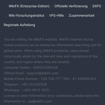
1:20
Hebelwirkung von bis zu
Dies ermöglicht es Händlern, ihre
|
WikiFX (Enterprise-Edition)
|
Offizielle Verifizierung
|
EXPO
Positionen zu vergrößern und möglicherweise ihre Renditen zu
steigern. Es stehen mehrere Zahlungsoptionen zur Verfügung,
|
Wiki-Forschungsinstitut
|
VPS-Hilfe
|
Zusammenarbeit
|
die Komfort und Flexibilität beim Ein- und Auszahlen von
Regionale Aufteilung
Geldern bieten. Zusätzlich, SurgeTrader bietet kostenlose
Bildungsressourcen wie Artikel, Videos und Webinare.
Es ist jedoch wichtig, dies zu beachten SurgeTrader operiert
You are visiting the WikiFX website. WikiFX Internet and its
ohne behördliche Lizenz, was darauf hinweist, dass es keiner
mobile products are an enterprise information searching tool for
behördlichen Aufsicht unterliegt. Dieser Mangel an Regulierung
global users. When using WikiFX products, users should
wirft Bedenken hinsichtlich des Anlegerschutzes und des
consciously abide by the relevant laws and regulations of the
Fehlens von Schutzmaßnahmen auf, die normalerweise von
country and region where they are located.
Regulierungsbehörden bereitgestellt werden. Es besteht ein
consumer hotline：006531290538
potenzielles Risiko für die Fondssicherheit, da unregulierte
Official Email：support@wikifx.com；
Broker möglicherweise nicht strenge finanzielle Anforderungen
Mobile Phone Number：234 706 777 7762；61 449895363
Telegram：+60 103342306
wie die Trennung von Kundenfonds einhalten. Auch die
Whatsapp：+852-6613 1970；
Transparenz der Handelspraktiken kann beeinträchtigt sein, da
License or other information error corrections, please send the
die Regulierungsbehörden Transparenz in Bereichen wie
information to：qa@wikifx.com
Preisgestaltung und Handelsbedingungen fordern. Darüber