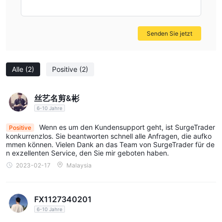
Schutz der Anleger und zur Gewährleistung fairer
Handelspraktiken. Regulierte Makler sind verpflichtet,
bestimmte Standards und Vorschriften einzuhalten, die die
Senden Sie jetzt
Interessen ihrer Kunden schützen. Bei einem nicht regulierten
Broker kann ein solcher Schutz fehlen.
2. Risiko für die Fondssicherheit:
Aufsichtsbehörden
Alle
(2)
Positive
(2)
stellen strenge finanzielle Anforderungen an regulierte Broker,
einschließlich Maßnahmen wie der Trennung von
丝艺名剪&彬
Kundengeldern und Sicherheitsprotokollen. Bei der Nutzung
6-10 Jahre
eines nicht regulierten Brokers kann die Sicherheit und
Wenn es um den Kundensupport geht, ist SurgeTrader
Positive
Zuverlässigkeit der Gelder möglicherweise nicht garantiert
konkurrenzlos. Sie beantworten schnell alle Anfragen, die aufko
werden.
mmen können. Vielen Dank an das Team von SurgeTrader für de
3. Mangelnde Transparenz:
n exzellenten Service, den Sie mir geboten haben.
Aufsichtsbehörden verlangen
2023-02-17
Malaysia
von Brokern Transparenz, einschließlich fairer Preise und klarer
Handelsbedingungen. Unregulierten Brokern fehlen
möglicherweise die Transparenzgarantien, die faire und
FX1127340201
transparente Handelspraktiken gewährleisten.
6-10 Jahre
4. Fehlen von Abhilfemaßnahmen:
Im Falle von