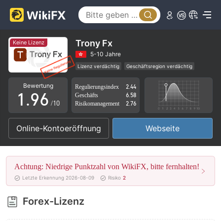
4
1
5
2
6
3
Trony Fx
Keine Lizenz
7
4
5-10 Jahre
Lizenz verdächtig
Geschäftsregion verdächtig
0
8
5
Hohes potenzielles Risiko
Bewertung
Regulierungsindex
2.44
1
.
9
6
Geschäfts
6.58
/10
Risikomanagement
2.76
2
7
Online-Kontoeröffnung
Webseite
3
8
4
9
Achtung: Niedrige Punktzahl von WikiFX, bitte fernhalten!
5
Letzte Erkennung 2026-08-09
Risiko
2
6
Forex-Lizenz
7