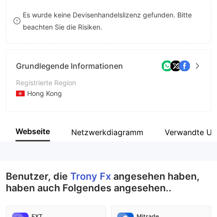
8
Es wurde keine Devisenhandelslizenz gefunden. Bitte
beachten Sie die Risiken.
9
Grundlegende Informationen
Registrierte Region
Hong Kong
Betriebszeitraum
5-10 Jahre
Webseite
Netzwerkdiagramm
Verwandte Un
Unternehmen
Trony Fx Limited
Benutzer, die
Trony Fx
angesehen haben,
haben auch Folgendes angesehen..
FXT
Mitrade