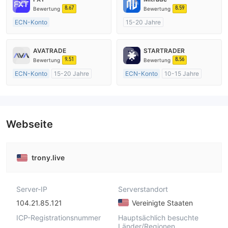
8.67
8.59
Bewertung
Bewertung
ECN-Konto
15-20 Jahre
Über 20 Jahre
AustralienRegulierung
AustralienRegulierung
Market Making (MM)
AVATRADE
STARTRADER
Market Making (MM)
Selbstforschung
9.51
8.56
Bewertung
Bewertung
MT4-Volllizenz
ECN-Konto
15-20 Jahre
ECN-Konto
10-15 Jahre
AustralienRegulierung
AustralienRegulierung
Market Making (MM)
Market Making (MM)
MT4-Volllizenz
MT4-Volllizenz
Webseite
trony.live
Server-IP
Serverstandort
104.21.85.121
Vereinigte Staaten
ICP-Registrationsnummer
Hauptsächlich besuchte
Länder/Regionen