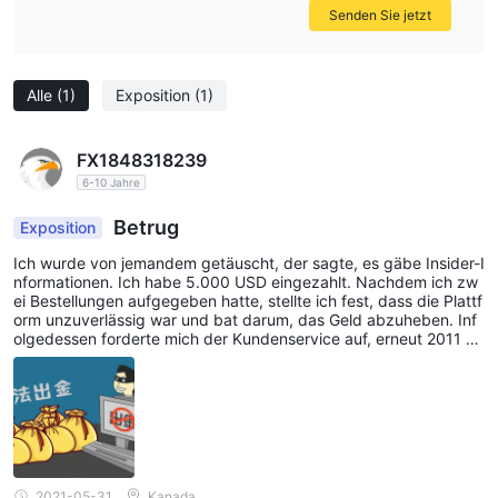
Senden Sie jetzt
Alle
(1)
Exposition
(1)
FX1848318239
6-10 Jahre
Betrug
Exposition
Ich wurde von jemandem getäuscht, der sagte, es gäbe Insider-I
nformationen. Ich habe 5.000 USD eingezahlt. Nachdem ich zw
ei Bestellungen aufgegeben hatte, stellte ich fest, dass die Plattf
orm unzuverlässig war und bat darum, das Geld abzuheben. Inf
olgedessen forderte mich der Kundenservice auf, erneut 2011 Yu
an wegen des Verdachts auf Geldwäsche zu überweisen. Ich sti
mme nicht zu. Mein Geld kommt aus dem richtigen Weg. Es ist of
fensichtlich, dass ich kein Geld mehr abheben werde. Später ha
be ich überprüft, dass diese Plattform nicht reguliert ist und sich
jeder von dieser Plattform fernhalten sollte.
2021-05-31
Kanada