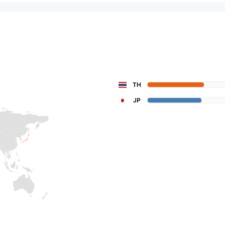
TH
JP