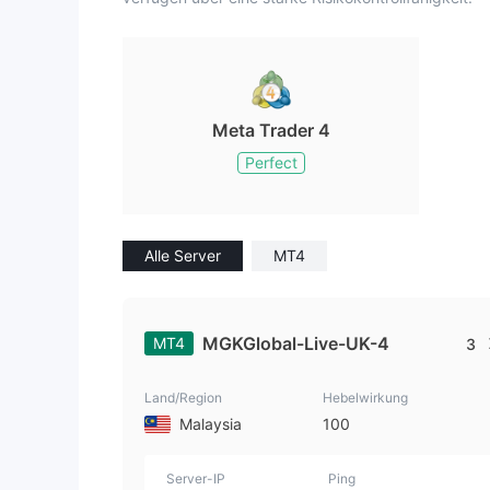
Meta Trader 4
Perfect
Alle Server
MT4
MGKGlobal-Live-UK-4
MT4
3
Land/Region
Hebelwirkung
Malaysia
100
Server-IP
Ping