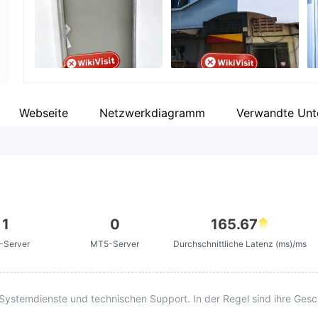
nger
Unternehmensmitarbeiter
--
Webseite
Netzwerkdiagramm
Verwandte Un
1
0
165.67
-Server
MT5-Server
Durchschnittliche Latenz (ms)/ms
stemdienste und technischen Support. In der Regel sind ihre Gesch