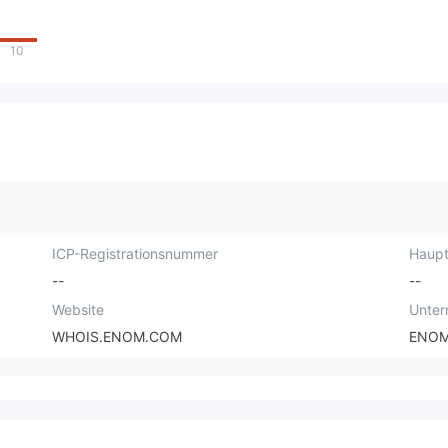
10
ICP-Registrationsnummer
Haupt
--
--
Website
Unte
WHOIS.ENOM.COM
ENOM