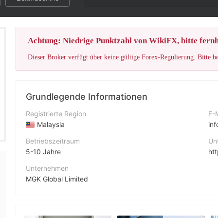
Achtung: Niedrige Punktzahl von WikiFX, bitte fernh
Dieser Broker verfügt über keine gültige Forex-Regulierung. Bitte b
Grundlegende Informationen
Registrierte Region
E-
Malaysia
in
Betriebszeitraum
Un
5-10 Jahre
ht
Unternehmen
MGK Global Limited
Abkürzung
MGK International