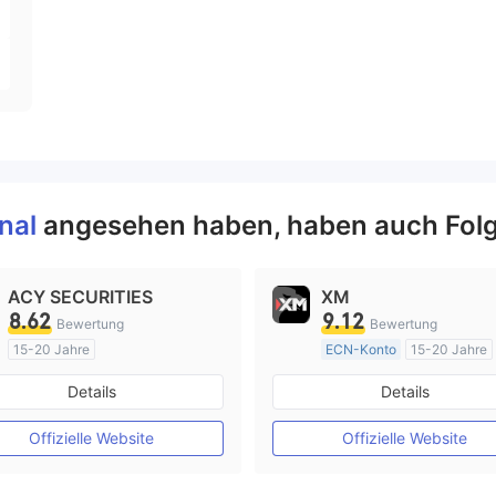
onal
angesehen haben, haben auch Fol
ACY SECURITIES
XM
8.62
9.12
Bewertung
Bewertung
15-20 Jahre
ECN-Konto
15-20 Jahre
AustralienRegulierung
AustralienRegulierung
Details
Details
Market Making (MM)
Market Making (MM)
MT4-Volllizenz
MT4-Volllizenz
Offizielle Website
Offizielle Website