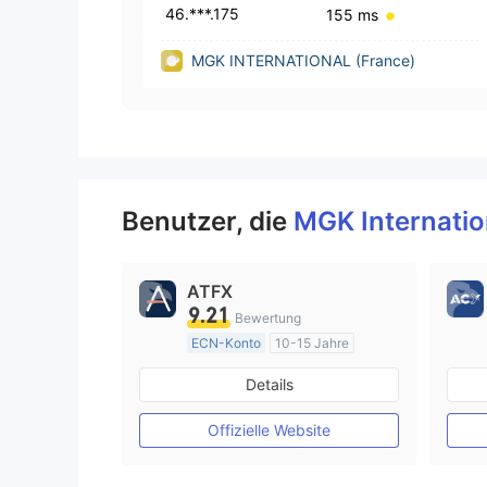
46.***.175
155 ms
MGK INTERNATIONAL (France)
Benutzer, die
MGK Internati
ATFX
9.21
Bewertung
ECN-Konto
10-15 Jahre
AustralienRegulierung
Details
Market Making (MM)
MT4-Volllizenz
Offizielle Website