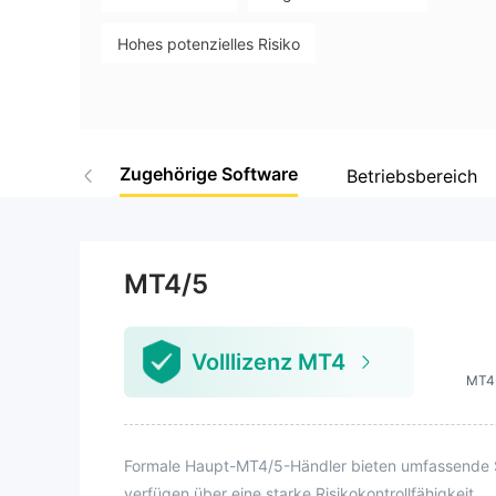
WikiFX Survey
Da
9
MGK International
Hohes potenzielles Risiko
Malaysia
Zugehörige Software
Betriebsbereich
MT4/5
Volllizenz MT4
MT4
Formale Haupt-MT4/5-Händler bieten umfassende Sy
verfügen über eine starke Risikokontrollfähigkeit.