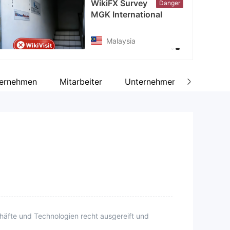
WikiFX Survey
Danger
MGK International
Malaysia
ternehmen
Mitarbeiter
Unternehmensprofil
A
äfte und Technologien recht ausgereift und