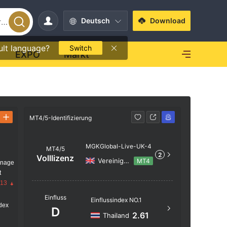
Deutsch
Download
ult language?
Switch
EXPO
Markt
MT4/5-Identifizierung
MT4/5-Ident
MGKGlobal-Live-UK-4
MT4/5
2
Volllizenz
Vereinigtes Königreich
MT4
anage
t
.13
Servern
Einfluss
Einflussindex NO.1
MGKGlob
dex
D
2.61
Thailand
Serversta