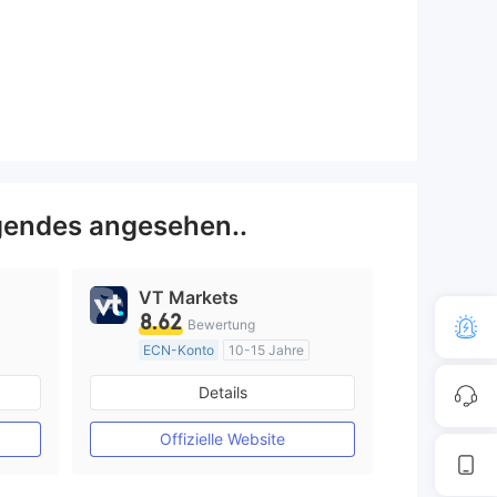
gendes angesehen..
VT Markets
8.62
Bewertung
ECN-Konto
10-15 Jahre
AustralienRegulierung
Details
Market Making (MM)
MT4-Volllizenz
Offizielle Website