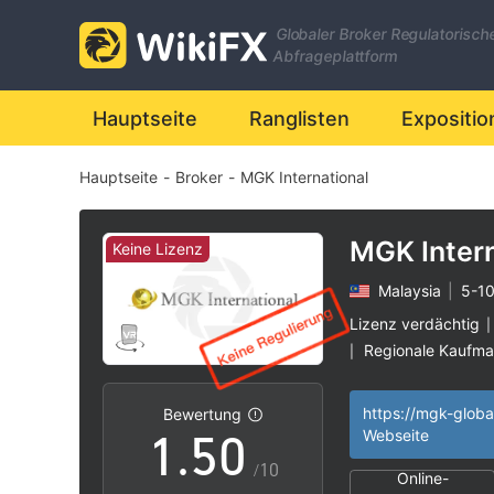
Globaler Broker Regulatorisch
Abfrageplattform
0
Hauptseite
Ranglisten
Expositio
Hauptseite
-
Broker
-
MGK International
1
2
MGK Intern
Keine Lizenz
Malaysia
|
5-10
3
Lizenz verdächtig
|
Regionale Kaufm
|
0
4
Hohes potenzielle
|
https://mgk-glob
Bewertung
1
.
5
0
Webseite
/10
Online-