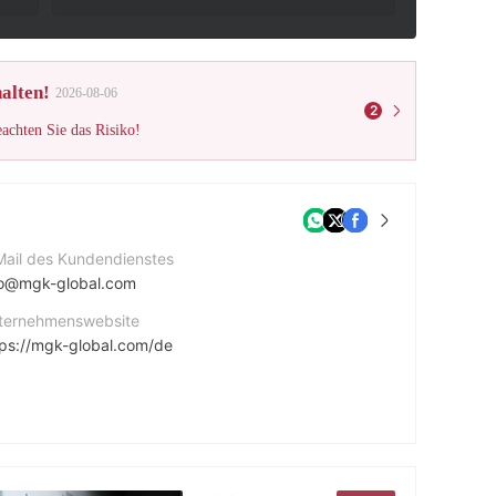
alten!
2026-08-06
2
eachten Sie das Risiko!
Mail des Kundendienstes
fo@mgk-global.com
ternehmenswebsite
tps://mgk-global.com/de