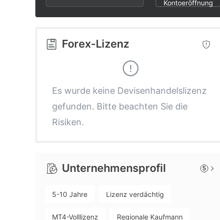
2
6
1
Kontoeröffnung
3
7
2
Forex-Lizenz
4
8
3
5
9
4
Es wurde keine Devisenhandelslizenz
gefunden. Bitte beachten Sie die
6
5
Risiken.
7
6
Unternehmensprofil
5
8
7
5-10 Jahre
Lizenz verdächtig
9
8
MT4-Volllizenz
Regionale Kaufmann