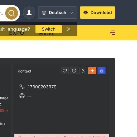
Deutsch
Download
ult language?
Switch
EXPO
Markt
Kontakt
17300203979
--
anage
t
.89
dex