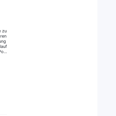
e zu
oren
ung
lauf
oli