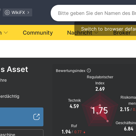
e
WikiFX
Switch to browser defa
n
Community
Nachricht
Broker
s Asset
Bewertungsindex
Regulatorischer
ahre
Index
2.69
verdächtig
Risikom
Technik
s Risiko
men
4.59
1.75
2.15
/
0
Geschäftsin
Ruf
6.84
1.94
/
0.77
aschine