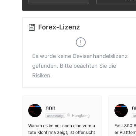
2
8
6
3
9
7
Forex-Lizenz
4
8
5
9
Es wurde keine Devisenhandelslizenz
gefunden. Bitte beachten Sie die
6
Risiken.
7
8
nnn
n
Hongkong
unbestätigt
u
9
Warum es immer noch eine vermu
Fast 800 B
tete Klonfirma zeigt, ist offensicht
er Plattfo