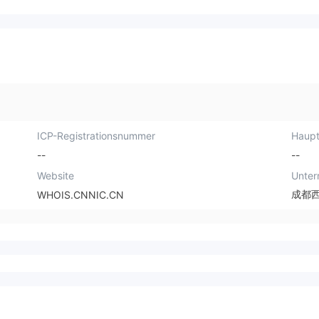
ICP-Registrationsnummer
Haupt
--
--
Website
Unte
成都
WHOIS.CNNIC.CN