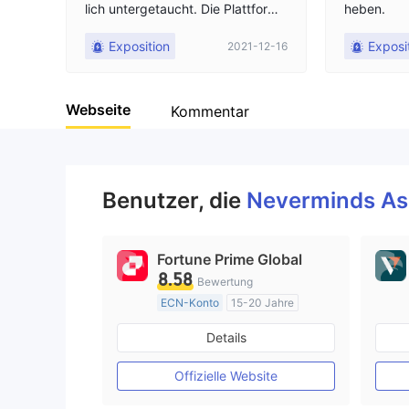
lich untergetaucht. Die Plattform-
heben.
Webseite kann nicht geöffnet und
Exposition
Exposi
2021-12-16
kein Geld abgehoben werden. Es
ist getäuscht, es ist das gleiche m
it der RI FULL-Plattform, und jetzt
Webseite
haben sie die Plattform in RI FULL
Kommentar
geändert, um weiterhin zu bluffen
und zu täuschen. Diese Bestien
Benutzer, die
Neverminds As
Fortune Prime Global
8.58
Bewertung
ECN-Konto
15-20 Jahre
AustralienRegulierung
Details
Market Making (MM)
MT4-Volllizenz
Offizielle Website