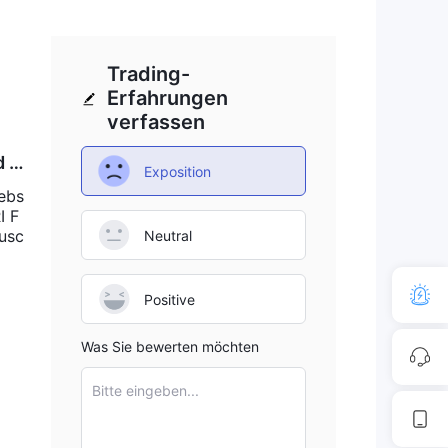
Trading-
Erfahrungen
verfassen
d a
Exposition
Webs
I F
äusc
Neutral
Positive
Was Sie bewerten möchten
Bitte eingeben...