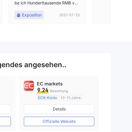
be ich Hunderttausende RMB verl
uf die Mining-Ma
oren.
n.
Exposition
Exposition
2021-07-23
gendes angesehen..
EC markets
9.24
Bewertung
ECN-Konto
10-15 Jahre
AustralienRegulierung
Details
Market Making (MM)
MT4-Volllizenz
Offizielle Website