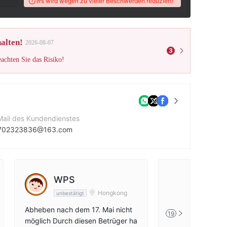
ieses Brokers wird wegen zu vieler Beschwerden reduziert!
Die Note dieses Bro
alten!
2026-08-07
3
eachten Sie das Risiko!
Mail des Kundendienstes
702323836@163.com
ntaktnummer
300203979
ternehmenswebsite
WPS
浅笑心柔
Hongkong
unbestätigt
unbestätig
Abheben nach dem 17. Mai nicht
Pyramidenverkau
19
möglich Durch diesen Betrüger ha
kziehen nicht mög