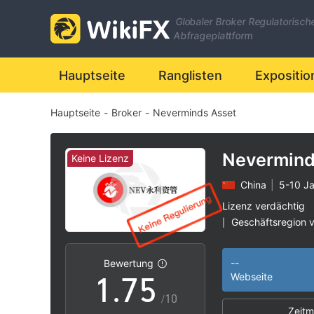
0
Globaler Broker Regulatorisch
1
Abfrageplattform
2
0
Hauptseite
Ranglisten
Expositio
Hauptseite
-
Broker
-
Neverminds Asset
3
1
4
2
Nevermind
Keine Lizenz
China
|
5-10 J
5
3
Lizenz verdächtig
Geschäftsregion 
|
0
6
4
Hohes potenzielle
|
--
Bewertung
1
.
7
5
Webseite
/10
Zeitm