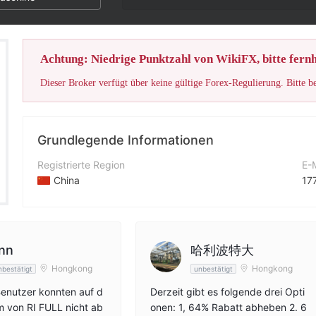
Die Note d
Achtung: Niedrige Punktzahl von WikiFX, bitte fernh
Dieser Broker verfügt über keine gültige Forex-Regulierung. Bitte b
Grundlegende Informationen
Registrierte Region
E-
China
17
Betriebszeitraum
Ko
5-10 Jahre
17
Unternehmen
Un
nn
哈利波特大
NEV永利资产管理有限公司
--
Hongkong
Hongkong
nbestätigt
unbestätigt
enutzer konnten auf d
Derzeit gibt es folgende drei Opti
rm von RI FULL nicht ab
onen: 1, 64% Rabatt abheben 2. 6