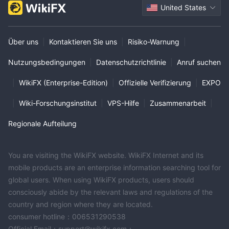
United States
Über uns
|
Kontaktieren Sie uns
|
Risiko-Warnung
|
Nutzungsbedingungen
|
Datenschutzrichtlinie
|
Anruf suchen
|
WikiFX (Enterprise-Edition)
|
Offizielle Verifizierung
|
EXPO
|
Wiki-Forschungsinstitut
|
VPS-Hilfe
|
Zusammenarbeit
|
Regionale Aufteilung
You are visiting the WikiFX website. WikiFX Internet and its
mobile products are an enterprise information searching tool for
global users. When using WikiFX products, users should
consciously abide by the relevant laws and regulations of the
country and region where they are located.
consumer hotline：006531290538
Official Email：support@wikifx.com；