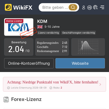
0
1
KDM
Keine Lizenz
0
2
5-10 Jahre
Lizenz verdächtig
Geschäftsregion verdächtig
1
3
Hohes potenzielles Risiko
Bewertung
Regulierungsindex
2.45
2
.
0
4
Geschäfts
7.12
/10
Risikomanagement
2.91
3
1
5
Online-Kontoeröffnung
Webseite
4
2
6
5
3
7
Achtung: Niedrige Punktzahl von WikiFX, bitte fernhalten!
6
4
8
Letzte Erkennung 2026-08-09
Risiko
2
7
5
9
Forex-Lizenz
8
6