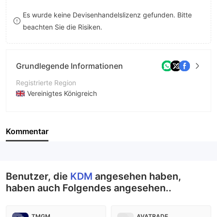
9
7
Es wurde keine Devisenhandelslizenz gefunden. Bitte
beachten Sie die Risiken.
8
9
Grundlegende Informationen
Registrierte Region
Vereinigtes Königreich
Betriebszeitraum
5-10 Jahre
Kommentar
Unternehmen
KDM
Benutzer, die
KDM
angesehen haben,
haben auch Folgendes angesehen..
TMGM
AVATRADE