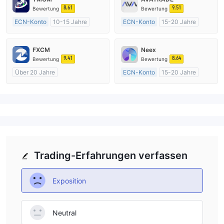
8.61
9.51
Bewertung
Bewertung
ECN-Konto
10-15 Jahre
ECN-Konto
15-20 Jahre
AustralienRegulierung
AustralienRegulierung
Market Making (MM)
Market Making (MM)
FXCM
Neex
MT4-Volllizenz
MT4-Volllizenz
9.41
8.64
Bewertung
Bewertung
Über 20 Jahre
ECN-Konto
15-20 Jahre
AustralienRegulierung
AustralienRegulierung
Market Making (MM)
Market Making (MM)
MT4-Volllizenz
MT4-Volllizenz
Trading-Erfahrungen verfassen
Exposition
Neutral