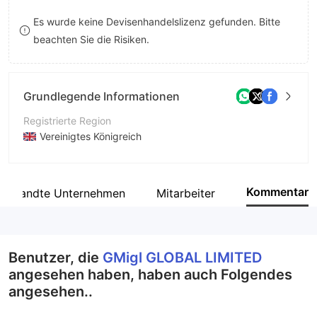
8
Es wurde keine Devisenhandelslizenz gefunden. Bitte
beachten Sie die Risiken.
9
Grundlegende Informationen
Registrierte Region
Vereinigtes Königreich
Betriebszeitraum
1-2 Jahre
Kommentar
erwandte Unternehmen
Mitarbeiter
Unternehmen
GMigl GLOBAL LIMITED
Benutzer, die
GMigl GLOBAL LIMITED
angesehen haben, haben auch Folgendes
angesehen..