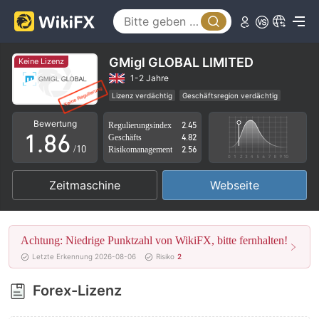
3
1
4
2
5
3
GMigl GLOBAL LIMITED
Keine Lizenz
6
4
1-2 Jahre
Lizenz verdächtig
Geschäftsregion verdächtig
0
7
5
Hohes potenzielles Risiko
Bewertung
Regulierungsindex
2.45
1
.
8
6
Geschäfts
4.82
/10
Risikomanagement
2.56
2
9
7
Zeitmaschine
Webseite
3
8
4
9
Achtung: Niedrige Punktzahl von WikiFX, bitte fernhalten!
5
Letzte Erkennung 2026-08-06
Risiko
2
6
Forex-Lizenz
7