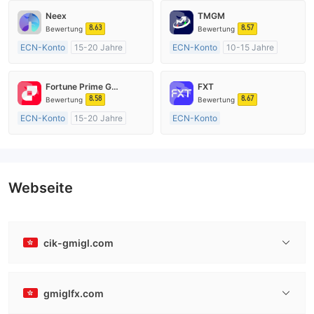
Neex
TMGM
8.63
8.57
Bewertung
Bewertung
ECN-Konto
15-20 Jahre
ECN-Konto
10-15 Jahre
AustralienRegulierung
AustralienRegulierung
Market Making (MM)
Market Making (MM)
Fortune Prime Global
FXT
MT4-Volllizenz
MT4-Volllizenz
8.58
8.67
Bewertung
Bewertung
ECN-Konto
15-20 Jahre
ECN-Konto
AustralienRegulierung
Über 20 Jahre
Market Making (MM)
AustralienRegulierung
MT4-Volllizenz
Market Making (MM)
MT4-Volllizenz
Webseite
cik-gmigl.com
gmiglfx.com