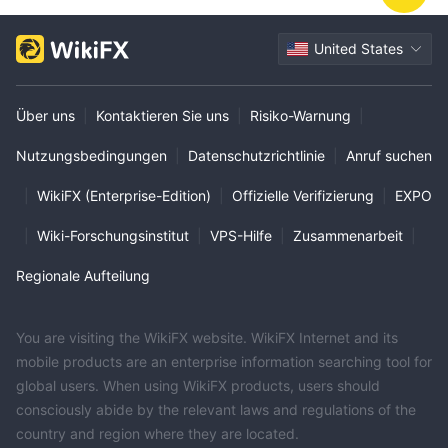
United States
Über uns
|
Kontaktieren Sie uns
|
Risiko-Warnung
|
Nutzungsbedingungen
|
Datenschutzrichtlinie
|
Anruf suchen
|
WikiFX (Enterprise-Edition)
|
Offizielle Verifizierung
|
EXPO
|
Wiki-Forschungsinstitut
|
VPS-Hilfe
|
Zusammenarbeit
|
Regionale Aufteilung
You are visiting the WikiFX website. WikiFX Internet and its
mobile products are an enterprise information searching tool for
global users. When using WikiFX products, users should
consciously abide by the relevant laws and regulations of the
country and region where they are located.