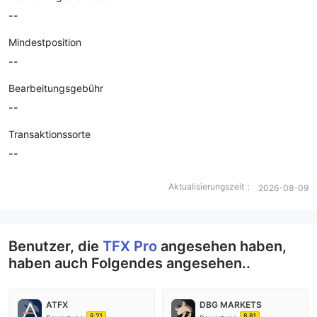
--
Mindestposition
--
Bearbeitungsgebühr
--
Transaktionssorte
--
Aktualisierungszeit：
2026-08-09
Benutzer, die
TFX Pro
angesehen haben,
haben auch Folgendes angesehen..
ATFX
DBG MARKETS
9.21
8.81