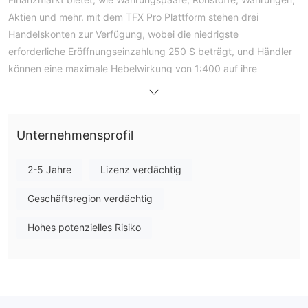
Aktien und mehr. mit dem TFX Pro Plattform stehen drei
Handelskonten zur Verfügung, wobei die niedrigste
erforderliche Eröffnungseinzahlung 250 $ beträgt, und Händler
können eine maximale Hebelwirkung von 1:400 auf ihre
Positionen anwenden.
TFX Proist die Handelsmarke im Besitz und betrieben von
creative trade ltd mit der Registrierungsnummer 233928 und
Unternehmensprofil
der registrierten Adresse house of francis, 303, iie du port,
mahe, seychelle.
2-5 Jahre
Lizenz verdächtig
jedoch, wenn es um die Regulierung geht, TFX Pro enttäuscht
uns, da es von keiner Regulierungsbehörde autorisiert oder
Geschäftsregion verdächtig
reguliert wird. Deshalb hat wikifx ihm eine extrem niedrige
Punktzahl von 1,09/10 gegeben.
Hohes potenzielles Risiko
Marktinstrumente
Kunden erhalten Zugang zu einer großen Auswahl an
Handelsaktiva, fünf Klassen von Handelsaktiva, die bis zu 80
Kryptowährungspaare, Währungspaare, Indizes, Aktien und