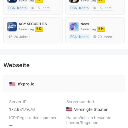
Bewertung
Bewertung
ECN-Konto
10-15 Jahre
ECN-Konto
10-15 Jahre
AustralienRegulierung
AustralienRegulierung
Market Making (MM)
Market Making (MM)
ACY SECURITIES
Neex
MT4-Volllizenz
MT4-Volllizenz
8.62
8.64
Bewertung
Bewertung
15-20 Jahre
ECN-Konto
15-20 Jahre
AustralienRegulierung
AustralienRegulierung
Market Making (MM)
Market Making (MM)
MT4-Volllizenz
MT4-Volllizenz
Webseite
tfxpro.io
Server-IP
Serverstandort
172.67.179.76
Vereinigte Staaten
ICP-Registrationsnummer
Hauptsächlich besuchte
Länder/Regionen
--