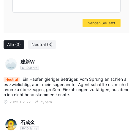
Wahl, denn die von jedem Konto angebotenen Spreads sind
ziemlich breit, mit den Anfängerkonten ab 3,0 Pips, den
Präzisionskonten ab 2,5 Pips, den Fortgeschrittenenkonten ab
2,0 Pips, dem Pro-Konto ab 0,0 Pips.
Senden Sie jetzt
Hebelwirkung
Die maximale Hebelwirkung für wichtige Devisen beträgt 1:30 in
Alle
(3)
Neutral
(3)
Europa und Australien und 1:50 in den USA und Kanada TFX Pro
ermöglicht seinen Kunden eine Hebelwirkung von bis zu :400.
Dies ist verrückt höher als der angemessene Betrag, der von
建新W
den meisten Aufsichtsbehörden als angemessen angesehen
6-10 Jahre
wird.
Ein Haufen gieriger Betrüger. Vom Sprung an schien all
Neutral
Da die Hebelwirkung sowohl Gewinne als auch Verluste
es zwielichtig, aber mein sogenannter Agent schaffte es, mich d
avon zu überzeugen, größere Einzahlungen zu tätigen, aus dene
verstärken kann, kann dies zu verheerenden Verlusten für
n ich nicht herauskommen konnte.
Anleger ohne Erfahrung führen. Wenn Sie gerade erst in die
2023-02-22
Zypern
Handelswelt einsteigen, ist es am besten, bei der niedrigeren
Größe zu bleiben.
Handelsplattform
石成金
TFX Pro, dieser unregulierte Broker, bietet keine mt4- oder mt5-
6-10 Jahre