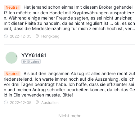
Handelsplattform an, und was er bietet, ist die Web-App und
Hat jemand schon einmal mit diesem Broker gehandel
Neutral
die mobile App.
t? Ich möchte nur den Handel mit Kryptowährungen ausprobiere
Zahlungsarten
n. Während einige meiner Freunde sagten, es sei nicht unsicher,
mit dieser Pleite zu handeln, da es nicht reguliert ist … ok, es sch
TFX Prosagt nicht viel über seine Ein- und Auszahlungen aus.
eint, dass die Mindesteinzahlung für mich ziemlich hoch ist, vergi
aber in seinen Auszahlungsrichtlinien bemerken wir einige
ss es einfach.
2022-12-05
Hongkong
Auszahlungsregeln:
1. Um eine teilweise oder vollständige Auszahlung von Geldern
YYY61481
von Ihrem Konto zu beantragen, klicken Sie in Ihrem Konto auf
6-10 Jahre
„Auszahlungsantrag“.
2. Dieser Broker benötigt bis zu 7 Werktage, um
Bis auf den langsamen Abzug ist alles andere recht zuf
Neutral
riedenstellend. Ich warte immer noch auf die Auszahlung, die ich
Auszahlungsanträge von Kunden zu bearbeiten (Beachten Sie,
vor drei Tagen beantragt habe. Ich hoffe, dass sie effizienter sei
dass die meisten seriösen Broker nur bis zu 2 Werktage
n und meinen Antrag schneller bearbeiten können, da ich das Ge
benötigen, um Auszahlungsanträge zu bearbeiten).
ld in Eile verwenden musste. Bitte!
3. Abhebungen dürfen nur über dasselbe Bankkonto oder
2022-12-05
Australien
dieselbe Kredit-/Debitkarte erfolgen, die Sie für die Einzahlung
Nicht mehr
verwendet haben. Bei Abhebungen müssen Kunden zusätzliche
Informationen und Dokumente bereitstellen
4. Anfangsinvestitionen in den Krypto-AI-Händler und Mam-