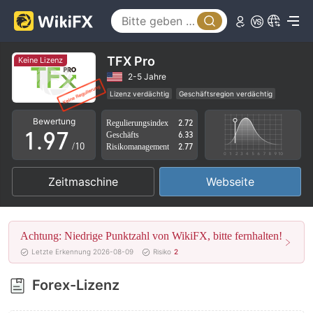
4
2
5
3
6
4
TFX Pro
Keine Lizenz
7
5
2-5 Jahre
Lizenz verdächtig
Geschäftsregion verdächtig
0
8
6
Hohes potenzielles Risiko
Bewertung
Regulierungsindex
2.72
1
.
9
7
Geschäfts
6.33
/10
Risikomanagement
2.77
2
8
Zeitmaschine
Webseite
3
9
4
Achtung: Niedrige Punktzahl von WikiFX, bitte fernhalten!
5
Letzte Erkennung 2026-08-09
Risiko
2
6
Forex-Lizenz
7