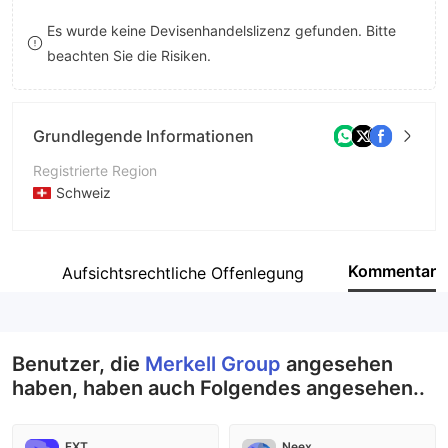
8
7
Es wurde keine Devisenhandelslizenz gefunden. Bitte
beachten Sie die Risiken.
9
8
9
Grundlegende Informationen
Registrierte Region
Schweiz
Betriebszeitraum
5-10 Jahre
Kommentar
fil
Aufsichtsrechtliche Offenlegung
Unternehmen
Merkell Tras Group LTD
Benutzer, die
Merkell Group
angesehen
haben, haben auch Folgendes angesehen..
FXT
Neex