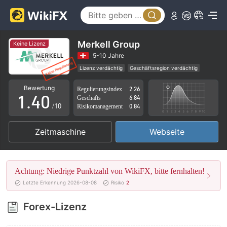
0
1
Merkell Group
Keine Lizenz
2
5-10 Jahre
Lizenz verdächtig
Geschäftsregion verdächtig
0
3
Hohes potenzielles Risiko
Bewertung
Regulierungsindex
2.26
1
.
4
0
Geschäfts
6.84
/10
Risikomanagement
0.84
2
5
1
Zeitmaschine
Webseite
3
6
2
4
7
3
Achtung: Niedrige Punktzahl von WikiFX, bitte fernhalten!
5
8
4
Letzte Erkennung 2026-08-08
Risiko
2
6
9
5
Forex-Lizenz
7
6