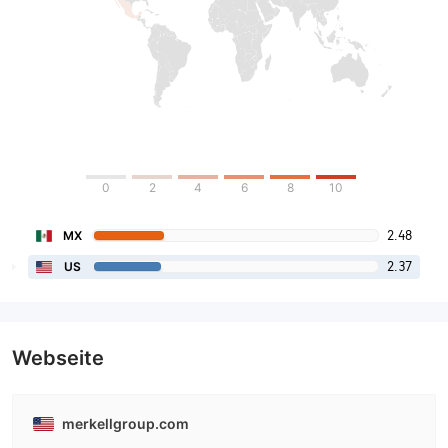
0
2
4
6
8
10
2.48
MX
2.37
US
Webseite
merkellgroup.com