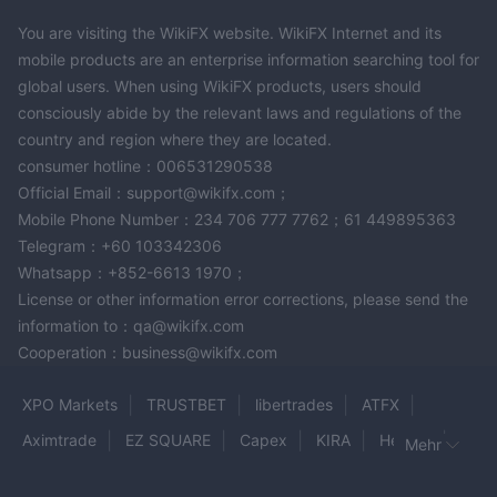
You are visiting the WikiFX website. WikiFX Internet and its
mobile products are an enterprise information searching tool for
global users. When using WikiFX products, users should
consciously abide by the relevant laws and regulations of the
country and region where they are located.
consumer hotline：006531290538
Official Email：support@wikifx.com；
Mobile Phone Number：234 706 777 7762；61 449895363
Telegram：+60 103342306
Whatsapp：+852-6613 1970；
License or other information error corrections, please send the
information to：qa@wikifx.com
Cooperation：business@wikifx.com
XPO Markets
TRUSTBET
libertrades
ATFX
Aximtrade
EZ SQUARE
Capex
KIRA
HeroFx
Mehr
Prime OTP
TriumphFX
HTFOX
Valbury