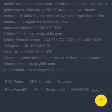
mobile products are an enterprise information searching tool for
global users. When using WikiFX products, users should
consciously abide by the relevant laws and regulations of the
country and region where they are located.
consumer hotline：006531290538
Official Email：support@wikifx.com；
Mobile Phone Number：234 706 777 7762；61 449895363
Telegram：+60 103342306
Whatsapp：+852-6613 1970；
License or other information error corrections, please send the
information to：qa@wikifx.com
Cooperation：business@wikifx.com
GOC Prime
CPT Markets
Tradehall
PrimeWaveFX
ACI
Riverquode
INVESTIZO
Mehr
Niyafa FX
Axi
darwinex
PROMORION GROUP
neotrades
FXFellow
Zoe Broker
synergyfx