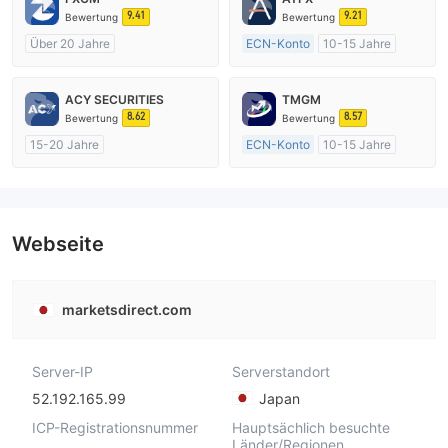
9.41
9.21
Bewertung
Bewertung
Über 20 Jahre
ECN-Konto
10-15 Jahre
AustralienRegulierung
AustralienRegulierung
Market Making (MM)
Market Making (MM)
ACY SECURITIES
TMGM
MT4-Volllizenz
MT4-Volllizenz
8.62
8.57
Bewertung
Bewertung
15-20 Jahre
ECN-Konto
10-15 Jahre
AustralienRegulierung
AustralienRegulierung
Market Making (MM)
Market Making (MM)
MT4-Volllizenz
MT4-Volllizenz
Webseite
marketsdirect.com
Server-IP
Serverstandort
52.192.165.99
Japan
ICP-Registrationsnummer
Hauptsächlich besuchte
Länder/Regionen