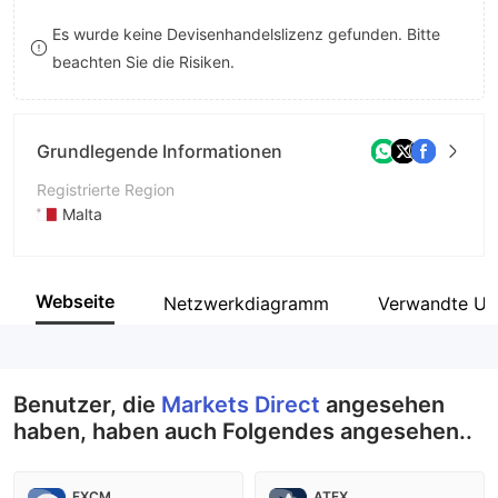
9
7
7
Es wurde keine Devisenhandelslizenz gefunden. Bitte
beachten Sie die Risiken.
8
8
9
9
Grundlegende Informationen
Registrierte Region
Malta
Betriebszeitraum
5-10 Jahre
Webseite
Netzwerkdiagramm
Verwandte Un
Unternehmen
Triton Capital Markets Limited
Benutzer, die
Markets Direct
angesehen
haben, haben auch Folgendes angesehen..
FXCM
ATFX