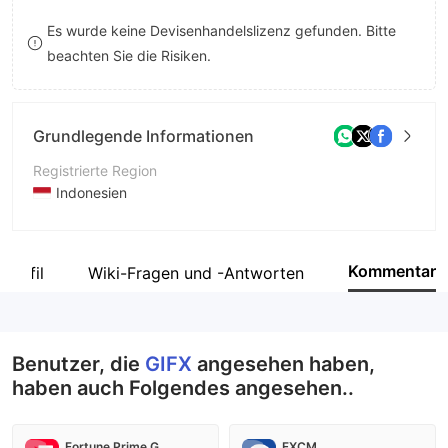
8
7
Es wurde keine Devisenhandelslizenz gefunden. Bitte
beachten Sie die Risiken.
9
8
9
Grundlegende Informationen
Registrierte Region
Indonesien
Betriebszeitraum
1-2 Jahre
Kommentar
profil
Wiki-Fragen und -Antworten
Unternehmen
PT. Glori Investama Berjangka
Benutzer, die
GIFX
angesehen haben,
haben auch Folgendes angesehen..
Fortune Prime Global
FXCM