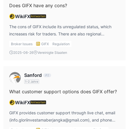
Does GIFX have any cons?
WikiFX
Antworten
The cons of GIFX include its unregulated status, which
increases risk for traders. There are also regional
restrictions, as GIFX does not provide services to residents
Broker Issues
GIFX
Regulation
of America, Iran, or North Korea. Furthermore, information
2025-06-26
Vereinigte Staaten
regarding leverage rates and payment methods is not
provided.
Sanford
1-2 Jahre
What customer support options does GIFX offer?
WikiFX
Antworten
GIFX provides customer support through live chat, email
(info.gloriinvestamaberjangka@gmail.com), and phone
(021-3000 7111). It also has a presence on social media