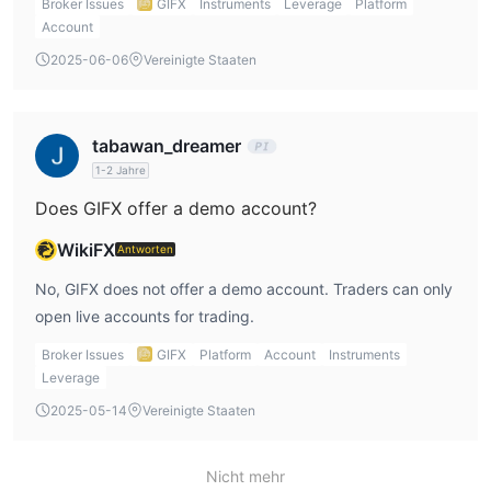
Broker Issues
GIFX
Instruments
Leverage
Platform
platforms like Instagram and Twitter.
Account
2025-06-06
Vereinigte Staaten
tabawan_dreamer
1-2 Jahre
Does GIFX offer a demo account?
WikiFX
Antworten
No, GIFX does not offer a demo account. Traders can only
open live accounts for trading.
Broker Issues
GIFX
Platform
Account
Instruments
Leverage
2025-05-14
Vereinigte Staaten
Nicht mehr