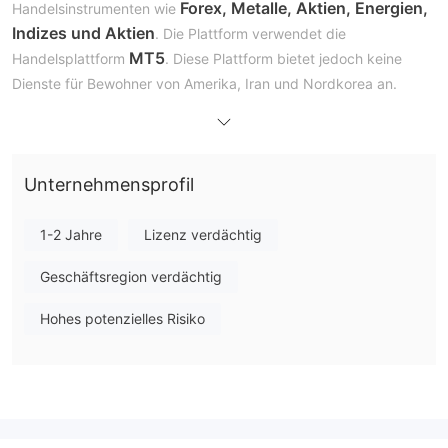
Forex, Metalle, Aktien, Energien,
Handelsinstrumenten wie
Indizes und Aktien
. Die Plattform verwendet die
MT5
Handelsplattform
. Diese Plattform bietet jedoch keine
Dienste für Bewohner von Amerika, Iran und Nordkorea an.
Vor- und Nachteile
Ist GIFX legitim?
Nein, GIFX wird von keiner namhaften Behörde reguliert. Bitte
beachten Sie das Risiko!
Unternehmensprofil
Was kann ich auf GIFX handeln?
1-2 Jahre
Lizenz verdächtig
Händler auf GIFX haben Zugang zu verschiedenen Arten von
Vermögenswerten, einschließlich Devisen, Metalle, Aktien,
Geschäftsregion verdächtig
Energien, Indizes und Aktien.
Hohes potenzielles Risiko
GIFX behauptet, folgendes anzubieten:
Zugriff auf über 19.000 Aktien auf 40+ Börsen weltweit in Kern-
und Schwellenmärkten.
Zugriff auf über 1.200 gelistete Optionen in Aktien, Indizes,
Zinsen, Energie, Metalle und mehr.
Zugriff auf über 300 Futures, die Aktienindizes, Energie,