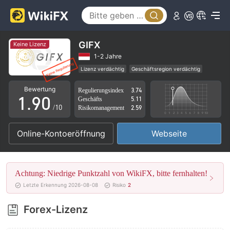
4
5
6
GIFX
Keine Lizenz
7
1-2 Jahre
Lizenz verdächtig
Geschäftsregion verdächtig
0
8
Hohes potenzielles Risiko
Bewertung
Regulierungsindex
3.74
1
.
9
0
Geschäfts
5.11
/10
Risikomanagement
2.59
2
1
Online-Kontoeröffnung
Webseite
3
2
4
3
Achtung: Niedrige Punktzahl von WikiFX, bitte fernhalten!
5
4
Letzte Erkennung 2026-08-08
Risiko
2
6
5
Forex-Lizenz
7
6