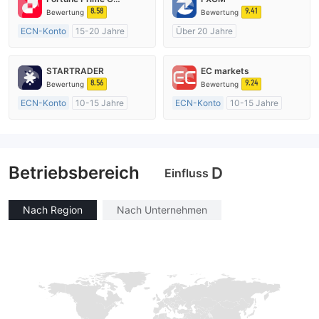
8.58
9.41
Bewertung
Bewertung
ECN-Konto
15-20 Jahre
Über 20 Jahre
AustralienRegulierung
AustralienRegulierung
Market Making (MM)
Market Making (MM)
STARTRADER
EC markets
MT4-Volllizenz
MT4-Volllizenz
8.56
9.24
Bewertung
Bewertung
ECN-Konto
10-15 Jahre
ECN-Konto
10-15 Jahre
AustralienRegulierung
AustralienRegulierung
Market Making (MM)
Market Making (MM)
MT4-Volllizenz
MT4-Volllizenz
Betriebsbereich
D
Einfluss
Nach Region
Nach Unternehmen