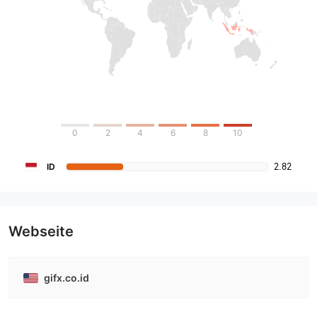
0
2
4
6
8
10
2.82
ID
Webseite
gifx.co.id