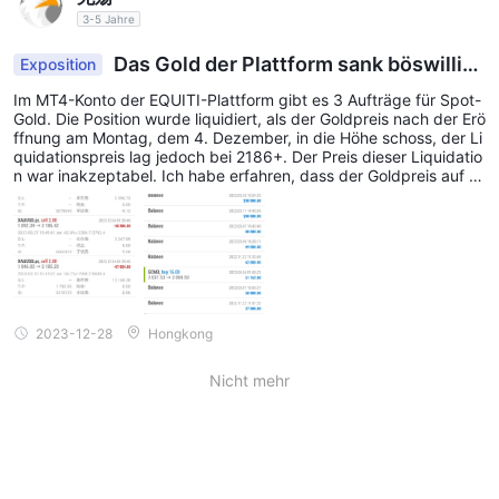
3-5 Jahre
Das Gold der Plattform sank böswillig
Exposition
um 10.000 Punkte, was zu einer Kontoauflösung
Im MT4-Konto der EQUITI-Plattform gibt es 3 Aufträge für Spot-
von 5 Millionen führte.
Gold. Die Position wurde liquidiert, als der Goldpreis nach der Erö
ffnung am Montag, dem 4. Dezember, in die Höhe schoss, der Li
quidationspreis lag jedoch bei 2186+. Der Preis dieser Liquidatio
n war inakzeptabel. Ich habe erfahren, dass der Goldpreis auf fa
st allen wichtigen globalen Plattformen und die US-Futures-Preis
e zwar gestiegen sind, die Marke von 2185+ jedoch noch nicht e
rreicht hat. Für diese drei Bestellungen habe ich sie gebeten, pro
aktiv detaillierte Verkaufsinformationen zu den Bestellungen und
von den Aufsichtsbehörden ausgestellten rechtlichen Zertifikate
n bereitzustellen, aber sie haben nicht geantwortet! Meine höchs
te Spitzeneinzahlung betrug über 5 Millionen! Ich hätte nicht erw
artet, dass es eine schwarze Plattform sein würde!
2023-12-28
Hongkong
Nicht mehr