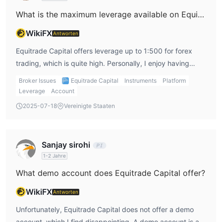
What is the maximum leverage available on Equitrade Capital?
WikiFX
Antworten
Equitrade Capital offers leverage up to 1:500 for forex
trading, which is quite high. Personally, I enjoy having
access to high leverage, but I always use it with caution.
Broker Issues
Equitrade Capital
Instruments
Platform
While high leverage can amplify profits, it also increases
Leverage
Account
the risk of significant losses. For other asset classes like
2025-07-18
Vereinigte Staaten
indices and commodities, the leverage is lower, but for me,
the availability of high leverage for forex is appealing.
Sanjay sirohi
1-2 Jahre
What demo account does Equitrade Capital offer?
WikiFX
Antworten
Unfortunately, Equitrade Capital does not offer a demo
account, which I find disappointing. A demo account is an