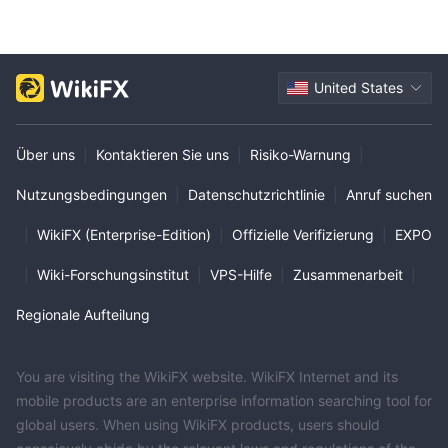
United States
Über uns
|
Kontaktieren Sie uns
|
Risiko-Warnung
|
Nutzungsbedingungen
|
Datenschutzrichtlinie
|
Anruf suchen
|
WikiFX (Enterprise-Edition)
|
Offizielle Verifizierung
|
EXPO
|
Wiki-Forschungsinstitut
|
VPS-Hilfe
|
Zusammenarbeit
|
Regionale Aufteilung
You are visiting the WikiFX website. WikiFX Internet and its
mobile products are an enterprise information searching tool for
global users. When using WikiFX products, users should