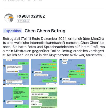
FX9681029182
1-2 Jahre
Chen Chens Betrug
Exposition
Betrugsfall (Teil 1) Ende Dezember 2024 lernte ich über MonCha
ts eine weibliche Internetbekanntschaft namens „Chen Chen“ ke
nnen. Sie hatte Fotos und Sprachnachrichten auf ihrem Profil, wa
s mein Misstrauen gegenüber Online-Betrug erheblich verringert
e. Als ich sah, dass sie in der Kryptoszene aktiv war, tauschten
wir Line aus und tauschten uns über den Bereich der Kryptowähr
ungen aus. Am 20. Januar 2025, als Trump gewählt wurde, hatte
Chen Chen mir bereits vorhergesagt, dass Bitcoin auf über 100.
000 steigen würde. Sie riet mir, etwas Bitcoin zu kaufen und zu
halten. Ich folgte ihrem Rat und investierte 1.000 US-Dollar in Bit
coin – und verdiente tatsächlich Geld! Aus Dankbarkeit kaufte ic
h ihr einen Restaurantgutschein über Line-Geschenke, um mich f
ür ihren profitablen Rat zu bedanken. Doch damit begann ihr eig
entlicher Plan. Zunächst lehnte sie das Geschenk als gute Freun
din ab und sagte, sie habe nichts Besonderes getan. Ich solle da
s Geld behalten und sie später zum Grillen einladen, wenn ich no
ch mehr verdient hätte. Diese Worte brannten sich tief in mein G