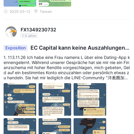
edächtnis ein. Da ich es hasse, jemandem etwas schuldig zu sei
n, war ich fest entschlossen, sie eines Tages zu belohnen. Dann
stellte sie mir die Community „Onion Ring Kryptowährung“ vor un
2025-05-12
Taiwan
d erwähnte, dass die Leute dort „nicht ganz ernst“ seien – was d
arauf hindeutete, dass sie gerne scherzten, gut gelaunt waren u
nd bereitwillig ihre Gewinnstrategien teilten. Ohne Argwohn trat i
FX1349230732
ch der Gruppe bei und tauschte mich mit den Mitgliedern aus, w
obei ich regelmäßig Updates über den Bitcoin-Anstieg erhielt. C
1-2 Jahre
hen Chen riet mir auch, die Dual-Currency-Anlageprodukte der E
C-Plattform zu kaufen, wenn Bitcoin fiel. Nach einigem Überlege
EC Capital kann keine Auszahlungen v
Exposition
n erhielt ich zufällig einen Anruf von der Bank über einen Kredit. I
ornehmen, der Kundenservice antwortet nicht.
ch fragte Chen Chen, ob sie mir helfen könne, die potenziellen G
1. 113.11.26 Ich habe eine Frau namens L über eine Dating-App k
ewinne aus einer Kreditaufnahme und Investition in die Dual-Curr
ennengelernt. Während unserer Gespräche hat sie mir nie ein Fin
ency-Anlage zu berechnen. Sie rechnete vor, dass ich die Zinsen
anzschema mit hoher Rendite vorgeschlagen, mich gebeten, Gel
innerhalb von drei Monaten zurückzahlen könnte – also nahm ich
d auf ein bestimmtes Konto einzuzahlen oder persönlich etwas z
den Kredit auf und begann mit meiner ersten Investition in die E
u handeln. Sie hat mir lediglich die LINE-Community "洋蔥圈加密
C-Dual-Currency-Anlage (Bitcoin & Tether). Doch das war der Be
貨幣" empfohlen. Diese Community gehört offiziell zu EC Capital
ginn eines Albtraums. Dann schlug sie vor, meine US-ETF-Aktien
(Equitrade Capital, abgekürzt EC) und wurde über die EC-Websi
auf eToro zu verkaufen, in Bitcoin umzuwandeln und auf Binance
te (https://equitradecl.com/) verlinkt. 2. In der "洋蔥圈加密貨幣"
zu transferieren, um eine zweite Dual-Currency-Anlage zu tätige
Community stellt EC häufig seine Plattform und Produktkategori
n. Zu diesem Zeitpunkt begann ich zu misstrauen und verlangte
en vor, während sie auch Maßnahmen zur Betrugsprävention för
einen Austausch unserer Ausweise als Sicherheit – falls ich bei E
dern. Es gibt keine Investitionsanreize, Gewinnversprechen, Beri
C betrogen würde, könnte ich sie zur Rechenschaft ziehen. Sie t
chte oder ähnliches Verhalten. Um mehr über die Produkte zu erf
at so, als sei sie beleidigt über mein Misstrauen, willigte aber schl
ahren, muss man sich direkt an den EC-Kundendienst über das L
ießlich ein, was mein Vertrauen in sie nur stärkte. Aufgrund der bi
INE-Konto wenden. Für Einzahlungen kann man entweder das int
sherigen Erfahrungen glaubte ich erneut an diese „gute Freundi
erne System der EC-Website nutzen oder direkt mit dem EC-Kun
n“. Die dritte Dual-Currency-Anlage erfolgte ebenfalls bei einem