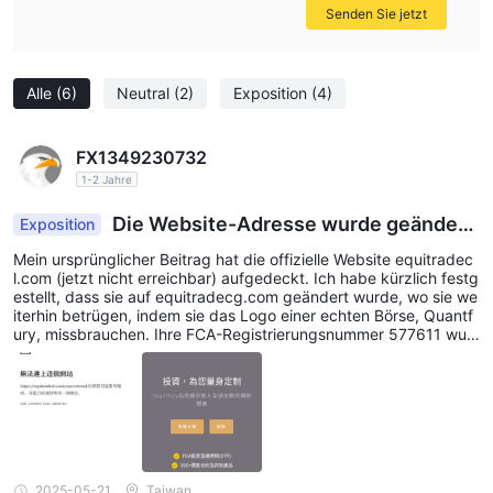
Senden Sie jetzt
Alle
(6)
Neutral
(2)
Exposition
(4)
FX1349230732
1-2 Jahre
Die Website-Adresse wurde geändert
Exposition
und die betrügerischen Aktivitäten unter Verwen
Mein ursprünglicher Beitrag hat die offizielle Website equitradec
dung von Logos anderer Börsen fortgesetzt.
l.com (jetzt nicht erreichbar) aufgedeckt. Ich habe kürzlich festg
estellt, dass sie auf equitradecg.com geändert wurde, wo sie we
iterhin betrügen, indem sie das Logo einer echten Börse, Quantf
ury, missbrauchen. Ihre FCA-Registrierungsnummer 577611 wur
de ebenfalls geändert, was zweifellos bestätigt, dass es sich um
einen Rebranding-Betrug handelt.
2025-05-21
Taiwan