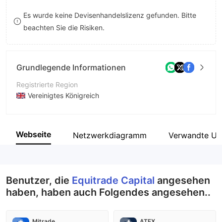
8
8
Es wurde keine Devisenhandelslizenz gefunden. Bitte
beachten Sie die Risiken.
9
9
Grundlegende Informationen
Registrierte Region
Vereinigtes Königreich
Betriebszeitraum
10-15 Jahre
Webseite
Netzwerkdiagramm
Verwandte Un
Unternehmen
Equitrade Capital Ltd
Benutzer, die
Equitrade Capital
angesehen
haben, haben auch Folgendes angesehen..
Mitrade
ATFX