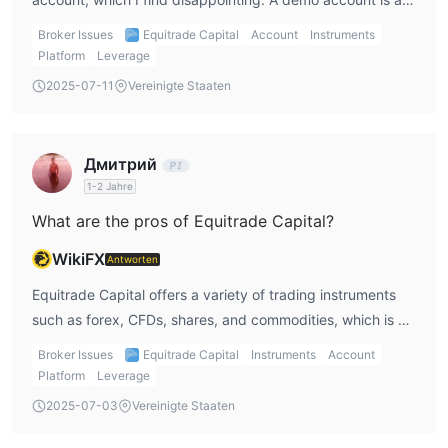
essential tool for me to practice trading without risking real
Broker Issues
Equitrade Capital
Account
Instruments
money. Without it, I would have to trade with real funds
Platform
Leverage
right away, which increases the risk. I believe most
2025-07-11
Vereinigte Staaten
brokers should provide a demo account, especially for
beginners like myself.
Дмитрий
1-2 Jahre
What are the pros of Equitrade Capital?
WikiFX
Antworten
Equitrade Capital offers a variety of trading instruments
such as forex, CFDs, shares, and commodities, which is a
positive for me as a trader looking to diversify my
Broker Issues
Equitrade Capital
Instruments
Account
portfolio. They also offer multiple account types, which
Platform
Leverage
gives me flexibility depending on my trading strategy.
2025-07-03
Vereinigte Staaten
Additionally, their platform supports both personal and
joint accounts, and they have a customer support team