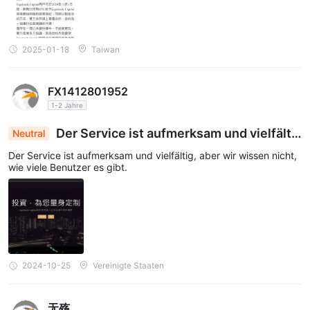
scherzt und flucht, darf man nicht blind vertrauen. Ich hoffe, mei
ne Geschichte warnt andere: Verlasst euch beim Investieren auf
euer eigenes Urteil, nicht auf Ratschläge anderer – egal welche
Plattform oder Anlagestrategie sie empfehlen. Chen Chen, falls d
2025-01-18
Taiwan
u das liest: Ich bin zutiefst enttäuscht. Dein Betrug hat mich in d
en Abgrund gestürzt. Ich erinnere mich immer noch an unsere Ve
rabredung zum Grillen – aber so habe ich es mir wirklich nicht vo
rgestellt.
FX1412801952
1-2 Jahre
Der Service ist aufmerksam und vielfälti
Neutral
g, aber es ist nicht bekannt, wie viele Benutzer e
Der Service ist aufmerksam und vielfältig, aber wir wissen nicht,
s gibt.
wie viele Benutzer es gibt.
2024-10-25
Vereinigte Staaten
无殇