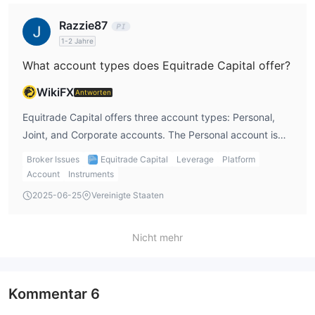
available to assist with any issues.
Razzie87
1-2 Jahre
What account types does Equitrade Capital offer?
WikiFX
Antworten
Equitrade Capital offers three account types: Personal,
Joint, and Corporate accounts. The Personal account is
suitable for individual traders like me. The Joint account
Broker Issues
Equitrade Capital
Leverage
Platform
allows multiple individuals to trade together, which might
Account
Instruments
be useful if I were to trade with family or friends. The
2025-06-25
Vereinigte Staaten
Corporate account is aimed at business clients, which I
don’t personally need, but it’s great for companies looking
Nicht mehr
to trade.
Kommentar
6