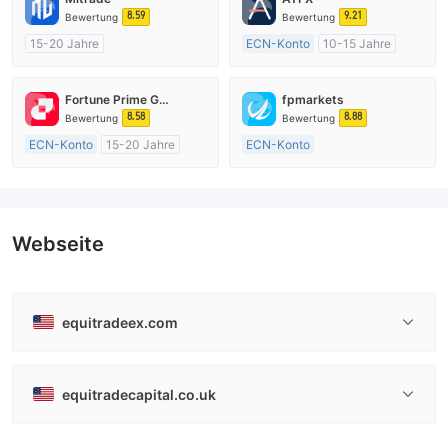
8.59
9.21
Bewertung
Bewertung
15-20 Jahre
ECN-Konto
10-15 Jahre
AustralienRegulierung
AustralienRegulierung
Market Making (MM)
Market Making (MM)
Fortune Prime Global
fpmarkets
Selbstforschung
MT4-Volllizenz
8.58
8.88
Bewertung
Bewertung
ECN-Konto
15-20 Jahre
ECN-Konto
AustralienRegulierung
Über 20 Jahre
Market Making (MM)
AustralienRegulierung
MT4-Volllizenz
Market Making (MM)
MT4-Volllizenz
Webseite
equitradeex.com
equitradecapital.co.uk