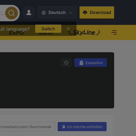
Deutsch
Download
ult language?
Switch
EXPO
Markt
Exposition
chneeballsystem-Beschwerde
Ich möchte enthüllen