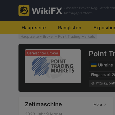
Globaler Broker Regulatorisch
Abfrageplattform
Hauptseite
Ranglisten
Expositio
Hauptseite
-
Broker
-
Point Trading Markets
Point T
Gefälschter Broker
Ukraine
Eingabezeit 
Zeitmaschine
More
2023 Jahr 9 Monat