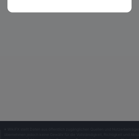
※ WikiFX stellt Daten aus öffentlich zugänglichen Quellen und Nutzerbeiträ
übernehmen jedoch keine Gewähr für die Vollständigkeit, Richtigkeit und Aktua