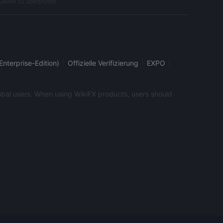
uellen zu überprüfen.
|
|
|
Enterprise-Edition)
Offizielle Verifizierung
EXPO
global users. When using WikiFX products, users should