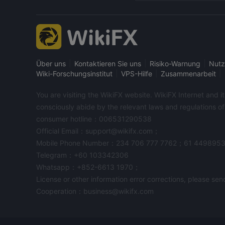
|
|
|
Über uns
Kontaktieren Sie uns
Risiko-Warnung
Nutz
|
|
|
Wiki-Forschungsinstitut
VPS-Hilfe
Zusammenarbeit
You are visiting the WikiFX website. WikiFX Internet and 
consciously abide by the relevant laws and regulations o
consumer hotline：006531290538
Official Email：support@wikifx.com；
Mobile Phone Number：234 706 777 7762；61 449895
Telegram：+60 103342306
Whatsapp：+852-6613 1970；
License or other information error corrections, please s
Cooperation：business@wikifx.com