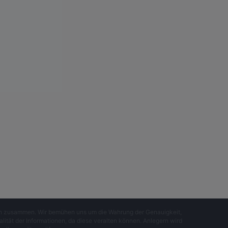
gen zusammen. Wir bemühen uns um die Wahrung der Genauigkeit,
lität der Informationen, da diese veralten können. Anlegern wird