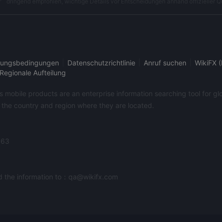
dringend empfohlen, wichtige Details vor Entscheidungen anhand offizieller Q
|
|
|
ungsbedingungen
Datenschutzrichtlinie
Anruf suchen
WikiFX (
Regionale Aufteilung
its mobile products are an enterprise information searching tool for 
f the country and region where they are located.
363
end the information to：qa@wikifx.com