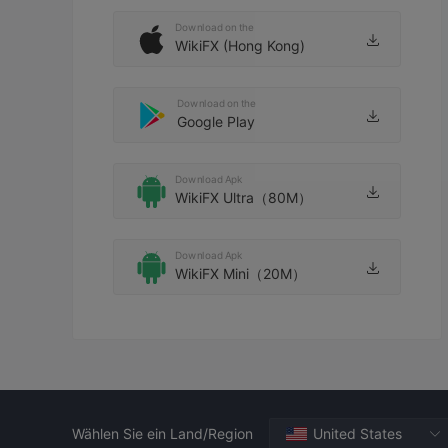
Download on the
WikiFX (Hong Kong)
Download on the
Google Play
Download Apk
WikiFX Ultra（80M）
Download Apk
WikiFX Mini（20M）
Wählen Sie ein Land/Region
United States