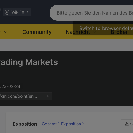
e
WikiFX
Switch to browser defa
n
Community
Nachricht
Broker
rading Markets
2023-02-28
https://pntfxm.com/point/en/index.php
Exposition
Gesamt 1 Exposition
S