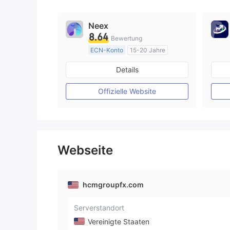
9
Neex
8.64
Bewertung
ECN-Konto
15-20 Jahre
AustralienRegulierung
Details
Market Making (MM)
MT4-Volllizenz
Offizielle Website
Webseite
hcmgroupfx.com
Serverstandort
Vereinigte Staaten