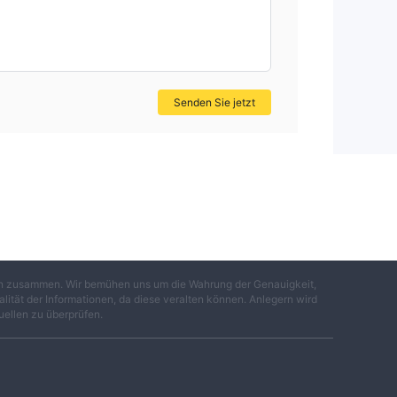
Senden Sie jetzt
ites
.
gen zusammen. Wir bemühen uns um die Wahrung der Genauigkeit,
lität der Informationen, da diese veralten können. Anlegern wird
uellen zu überprüfen.
um
ren