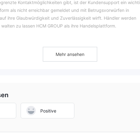
grenzte Kontaktmöglichkeiten gibt, ist der Kundensupport ein wicht
tform als nicht erreichbar gemeldet und mit Betrugsvorwürfen in
uf ihre Glaubwürdigkeit und Zuverlässigkeit wirft. Händler werden
t walten zu lassen HCM GROUP als ihre Handelsplattform.
Mehr ansehen
nz gearbeitet, was einen schwerwiegenden Verstoß gegen rechtlich
iner geklonten Lizenz wirft erhebliche Bedenken hinsichtlich der
äten auf und gefährdet möglicherweise Kunden und Investoren. Solche
er Finanzbranche, sondern setzen das Unternehmen auch rechtlichen
 ist zwingend erforderlich für HCM GROUP muss diese Situation
sen
hren und sich an die Regeln und Vorschriften des Finanzsektors z
Positive
eilen und erheblichen Nachteilen auf. Positiv ist, dass die Plattfo
ine große Auswahl an handelbaren Vermögenswerten, Optionen mit hoh