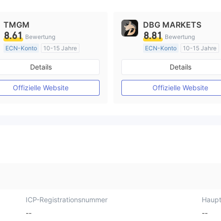
TMGM
DBG MARKETS
8.61
8.81
Bewertung
Bewertung
ECN-Konto
10-15 Jahre
ECN-Konto
10-15 Jahre
AustralienRegulierung
AustralienRegulierung
Details
Details
Market Making (MM)
Market Making (MM)
MT4-Volllizenz
MT4-Volllizenz
Offizielle Website
Offizielle Website
ICP-Registrationsnummer
Haupt
--
--