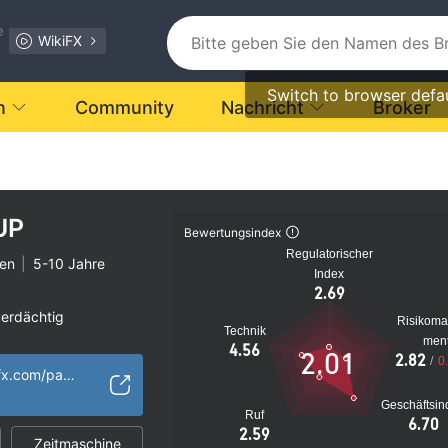
e
WikiFX
Switch to browser defa
n
Community
Nachricht
Broker
UP
Bewertungsindex
Regulatorischer
ten
|
5-10 Jahre
Index
2.69
verdächtig
Risikom
Technik
s Risiko
men
4.56
2.01
2.82
/
0
https://hcmgroupfx.com/page1.html
Geschäftsin
Ruf
6.70
2.59
Zeitmaschine