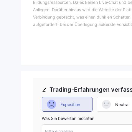
Bildungsressourcen. Da es keinen Live-Chat und be
Anliegen. Darüber hinaus wird die Website der Plat
Verbindung gebracht, was einen dunklen Schatten a
aufgefordert, bei der Überlegung äußerste Vorsich
Verordnung
Unreguliert.
HCM GROUPhat als Makler mit einer geklonten Lize
und ethische Standards darstellt. Die Verwendung e
Legitimität und Vertrauenswürdigkeit ihrer Aktivit
Maßnahmen untergraben nicht nur die Integrität d
Konsequenzen und behördlichen Sanktionen aus. es
Trading-Erfahrungen verfas
umgehend beheben, um seine Glaubwürdigkeit zu wa
halten.
Exposition
Neutral
Vor-und Nachteile
HCM GROUPweist eine Mischung aus potenziellen Vort
Was Sie bewerten möchten
ein vielfältiges Angebot an Marktinstrumenten, e
Bitte eingeben...