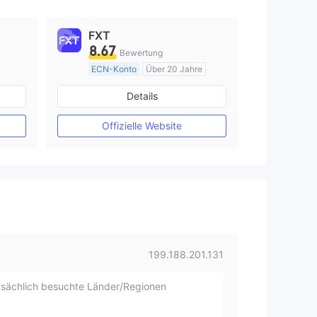
FXT
8.67
Bewertung
ECN-Konto
Über 20 Jahre
AustralienRegulierung
Details
Market Making (MM)
MT4-Volllizenz
Offizielle Website
199.188.201.131
sächlich besuchte Länder/Regionen