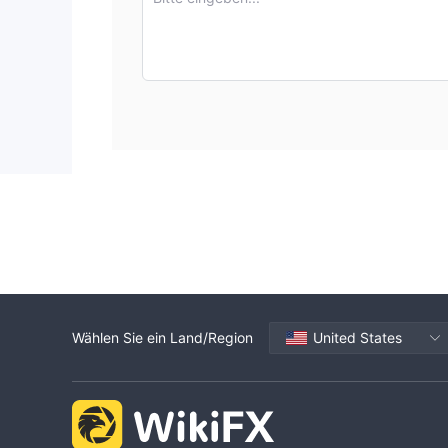
Hebelwirkung und Zugang zur beliebten Handelsplat
mehrere besorgniserregende Faktoren zunichte gem
wesentlichen Bildungsressourcen und er bietet nur
fraglich und die Auszahlungsbedingungen bleiben u
gemeldet, was die bereits negative Wahrnehmung no
walten lassen HCM GROUP als ihre Handelsplattfor
Marktinstrumente
HCM GROUPbietet eine vielfältige Palette an Markt
zugeschnitten sind. Diese Instrumente umfassen ve
Spektrum an Möglichkeiten:
Forex (Devisen): auf dem Devisenmarkt, HCM GROU
Händler können Währungspaare kaufen und verkauf
dynamische und äußerst liquide Markt ist während 
Wählen Sie ein Land/Region
United States
Möglichkeiten für das Gewinn- und Risikomanagem
Rohstoffe: HCM GROUP bietet Zugang zum Rohstoffm
an Rohstoffen und landwirtschaftlichen Primärproduk
oder weiche (z. B. Weizen, Kaffee und Zucker) kateg
und Positionen basierend auf Faktoren wie Angebot