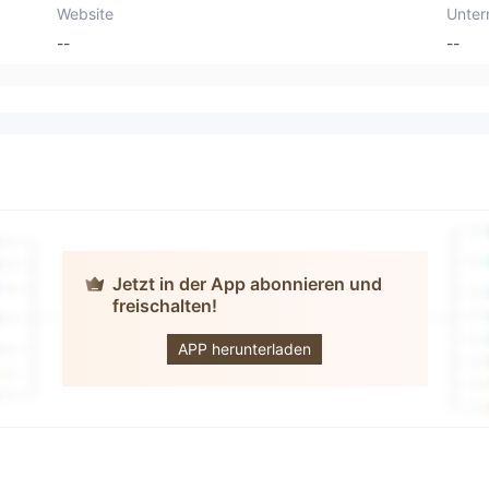
Website
Unte
--
--
Jetzt in der App abonnieren und
freischalten!
HCM GROUP
APP herunterladen