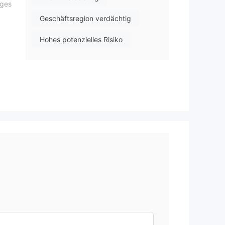
iges
Geschäftsregion verdächtig
Hohes potenzielles Risiko
e
u
rm
er