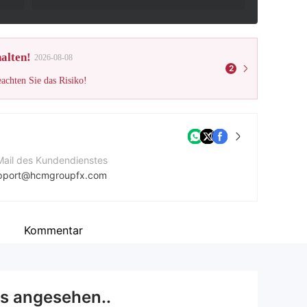
alten!
2026-08-08
2
eachten Sie das Risiko!
Mail des Kundendienstes
pport@hcmgroupfx.com
ntaktnummer
90697632438
Kommentar
ternehmenswebsite
tps://hcmgroupfx.com/page1.html
s angesehen..