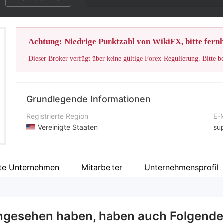
Achtung: Niedrige Punktzahl von WikiFX, bitte fernh
Dieser Broker verfügt über keine gültige Forex-Regulierung. Bitte b
Grundlegende Informationen
Registrierte Region
E-
Vereinigte Staaten
su
Betriebszeitraum
Ko
5-10 Jahre
+3
te Unternehmen
Mitarbeiter
Unternehmensprofil
Unternehmen
Un
HCM GROUP
ht
ngesehen haben, haben auch Folgende