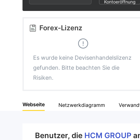
3
1
2
Kontoeröffnung
4
2
3
Forex-Lizenz
5
3
4
6
4
5
Es wurde keine Devisenhandelslizenz
gefunden. Bitte beachten Sie die
7
5
6
Risiken.
8
6
7
Webseite
Netzwerkdiagramm
Verwand
9
7
8
8
9
Benutzer, die
HCM GROUP
a