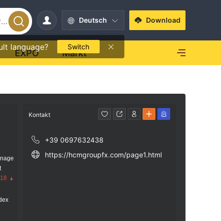
Deutsch
Download
ult language?
Switch
EXPO
Markt
Kontakt
+39 0697632438
https://hcmgroupfx.com/page1.html
anage
t
.18
dex