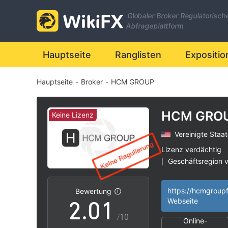
Globaler Broker Regulatorisch
Abfrageplattform
Hauptseite
Ranglisten
Expositio
Hauptseite
-
Broker
-
HCM GROUP
HCM GRO
Keine Lizenz
Vereinigte Staa
0
Lizenz verdächtig
Geschäftsregion 
|
1
0
Hohes potenzielle
|
Bewertung
2
.
0
1
Webseite
/10
Online-