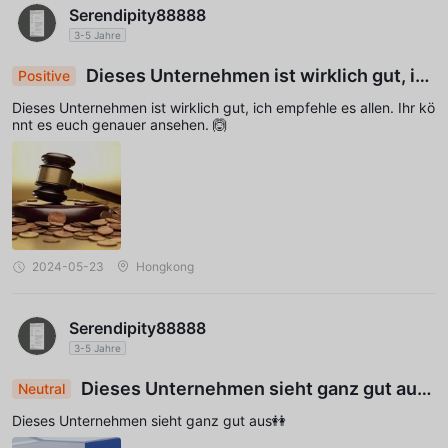
Serendipity88888
3-5 Jahre
Dieses Unternehmen ist wirklich gut, ich
Positive
empfehle es allen. Ihr könnt es euch genauer ans
Dieses Unternehmen ist wirklich gut, ich empfehle es allen. Ihr kö
ehen.
nnt es euch genauer ansehen. 🙆
2024-05-23
Hongkong
Serendipity88888
3-5 Jahre
Dieses Unternehmen sieht ganz gut aus
Neutral
👭
Dieses Unternehmen sieht ganz gut aus👭