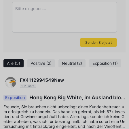
Bitte eingeben...
Senden Sie jetzt
Alle
(5)
Positive
(2)
Neutral
(2)
Exposition
(1)
FX4112994549New
1-2 Jahre
Hong Kong Big White, im Ausland bloß
Exposition
gestellt
Freunde, Sie brauchen nicht unbedingt einen Kundenbetreuer, u
m erfolgreich zu handeln. Das habe ich gelernt, als ich 57k inves
tiert und Gewinne angehäuft habe. Allerdings konnte ich keine G
elder abheben, was ich für bösartig hielt. Ich habe sofort eine Un
tersuchung mit fintrack/org eingeleitet, und nach der Veröffentlic