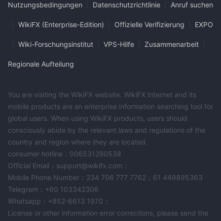
Nutzungsbedingungen
|
Datenschutzrichtlinie
|
Anruf suchen
|
WikiFX (Enterprise-Edition)
|
Offizielle Verifizierung
|
EXPO
|
Wiki-Forschungsinstitut
|
VPS-Hilfe
|
Zusammenarbeit
|
Regionale Aufteilung
You are visiting the WikiFX website. WikiFX Internet and its
mobile products are an enterprise information searching tool for
global users. When using WikiFX products, users should
consciously abide by the relevant laws and regulations of the
country and region where they are located.
consumer hotline：006531290538
Official Email：support@wikifx.com；
Mobile Phone Number：234 706 777 7762；61 449895363
Telegram：+60 103342306
Whatsapp：+852-6613 1970；
License or other information error corrections, please send the