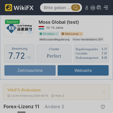
2
2
3
3
Moss Global (test)
4
4
Reguliert
10-15 Jahre
5
5
0
TS-Allianz
WikiLicense
WeißrusslandRegulierung
Forex-Handelslizenz (EP)
6
6
1
cTrader
Geschäftsregion verdächtig
Bewertung
cTrader
Regulierungsindex
5.17
Vereinigtes Königreich Forex-Ausführung (STP)
7
.
7
2
Geschäfts
7.37
Perfect
Widerrufen
Mittleres potenzielles Risiko
Offshore-Regulierung
/10
Risikomanagement
8.35
8
8
3
Zeitmaschine
Webseite
9
9
4
5
WikiFX-Risikoalarm
6
Letzte Erkennung 2026-08-05
Risiko
2
7
Forex-Lizenz 11
Andere 3