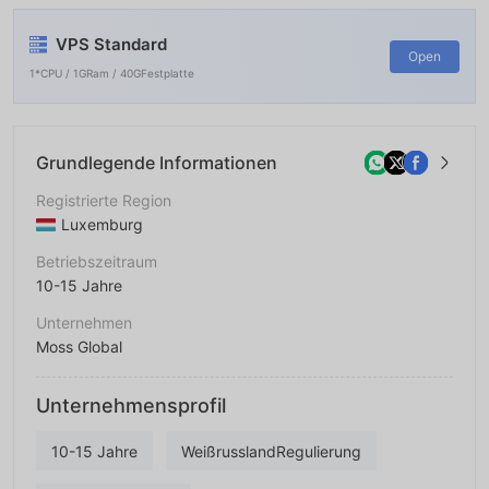
VPS Standard
Open
1*CPU / 1GRam / 40GFestplatte
Grundlegende Informationen
Registrierte Region
Luxemburg
Betriebszeitraum
10-15 Jahre
Unternehmen
Moss Global
Abkürzung
Unternehmensprofil
Moss Global (test)
Unternehmensmitarbeiter
10-15 Jahre
WeißrusslandRegulierung
--