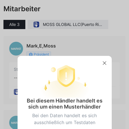
Mitarbeiter
Alle 3
MOSS GLOBAL LLC(Puerto Ric
o)
Mark,E,Moss
Präsident
Startdatum
Zustand
--
Arbeitslos
MOSS GLOBAL LLC(Puerto Rico)
Bei diesem Händler handelt es
sich um einen Musterhändler
Bei den Daten handelt es sich
Mark,E,Moss
ausschließlich um Testdaten
Gründer