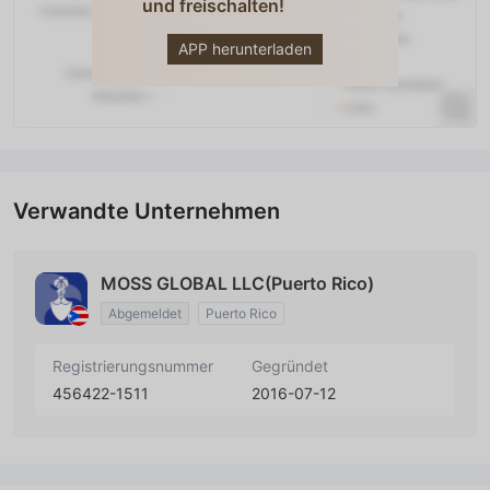
und freischalten!
Moss Global
(test)
APP herunterladen
Verwandte Unternehmen
MOSS GLOBAL LLC(Puerto Rico)
Abgemeldet
Puerto Rico
Registrierungsnummer
Gegründet
456422-1511
2016-07-12