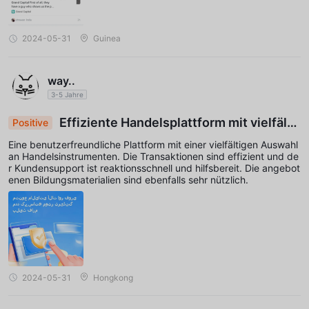
2024-05-31
Guinea
way..
3-5 Jahre
Effiziente Handelsplattform mit vielfälti
Positive
gen Instrumenten und reaktionsschneller Unters
Eine benutzerfreundliche Plattform mit einer vielfältigen Auswahl
tützung
an Handelsinstrumenten. Die Transaktionen sind effizient und de
r Kundensupport ist reaktionsschnell und hilfsbereit. Die angebot
enen Bildungsmaterialien sind ebenfalls sehr nützlich.
2024-05-31
Hongkong