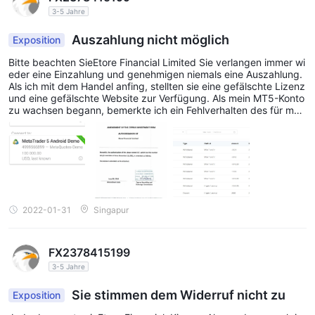
3-5 Jahre
Auszahlung nicht möglich
Exposition
Bitte beachten SieEtore Financial Limited Sie verlangen immer wi
eder eine Einzahlung und genehmigen niemals eine Auszahlung.
Als ich mit dem Handel anfing, stellten sie eine gefälschte Lizenz
und eine gefälschte Website zur Verfügung. Als mein MT5-Konto
zu wachsen begann, bemerkte ich ein Fehlverhalten des für mei
n Konto zuständigen Administrators, was zu einem großen Verlus
t führte. Ich bat darum, den Restbetrag abzuheben, und er lehnt
e ab. Ich habe eine E-Mail an den Kundendienst gesendet, aber
die E-Mail ist ungültig, daher gibt es keinen Kundendienst. Sie ar
beiten auf MT5 alsEtore FINANZ LIVE. Arbeiten Sie nicht mit ihne
n zusammen, es sei denn, Sie möchten Ihr Geld verlieren. Anbei
Beweise
2022-01-31
Singapur
FX2378415199
3-5 Jahre
Sie stimmen dem Widerruf nicht zu
Exposition