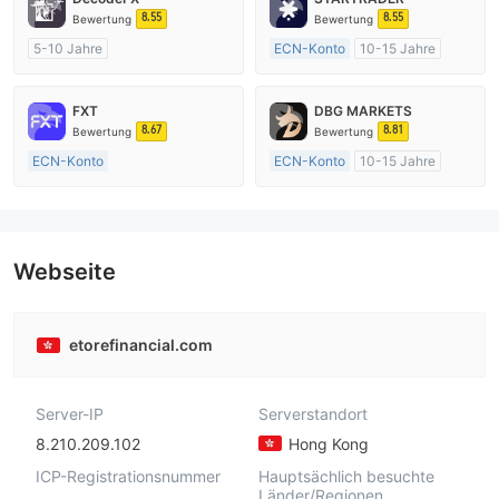
8.55
8.55
Bewertung
Bewertung
5-10 Jahre
ECN-Konto
10-15 Jahre
AustralienRegulierung
AustralienRegulierung
Market Making (MM)
Market Making (MM)
FXT
DBG MARKETS
MT4-Volllizenz
MT4-Volllizenz
8.67
8.81
Bewertung
Bewertung
ECN-Konto
ECN-Konto
10-15 Jahre
Über 20 Jahre
AustralienRegulierung
AustralienRegulierung
Market Making (MM)
Market Making (MM)
MT4-Volllizenz
MT4-Volllizenz
Webseite
etorefinancial.com
Server-IP
Serverstandort
8.210.209.102
Hong Kong
ICP-Registrationsnummer
Hauptsächlich besuchte
Länder/Regionen