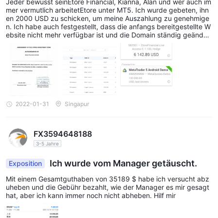
Jeder bewusst seinEtore Financial, Kianna, Alan und wer auch im
mer vermutlich arbeitetEtore unter MT5. Ich wurde gebeten, ihn
en 2000 USD zu schicken, um meine Auszahlung zu genehmige
n. Ich habe auch festgestellt, dass die anfangs bereitgestellte W
ebsite nicht mehr verfügbar ist und die Domain ständig geändert
wird. Ich hatte mehrere Gespräche mit dem sogenannten Admin,
aber er weigerte sich, die Auszahlung zu genehmigen. Die beige
fügte Lizenz ist gefälscht, die Nummer gehört einem anderen Un
ternehmen. Ich habe dieses Problem mehreren Behörden gemel
det, die für Forex-Betrug zuständig sind.
2022-01-31
Singapur
FX3594648188
3-5 Jahre
Ich wurde vom Manager getäuscht.
Exposition
Mit einem Gesamtguthaben von 35189 $ habe ich versucht abz
uheben und die Gebühr bezahlt, wie der Manager es mir gesagt
hat, aber ich kann immer noch nicht abheben. Hilf mir