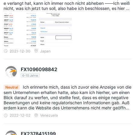
e verlangt hat, kann ich immer noch nicht abheben ――Ich weiß
nicht, was ich jetzt tun soll, also habe ich beschlossen, es hier be
kannt zu geben. Kann mir jemand helfen? Danke aus tiefstem He
rzen!
2021-12-30
Japan
FX1096098842
6-10 Jahre
Ich erinnerte mich, dass ich zuvor eine Anzeige von die
Neutral
sem Unternehmen erhalten hatte, also kam ich hierher, um einen
Blick darauf zu werfen, und stellte fest, dass es einige negative
Bewertungen und keine regulatorischen Informationen gab. Auß
erdem kann die Website des Unternehmens nicht mehr geöffnet
werden. Ist er schon mit Geld durchgebrannt?
2022-12-02
Venezuela
FX2378415199