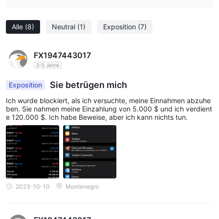
Wenn Sie solche betrügerischen Makler finden oder einem
solchen zum Opfer gefallen sind, teilen Sie uns dies bitte im
Alle
(8)
Neutral
(1)
Exposition
(7)
Bereich Offenlegung mit. Wir würden uns darüber freuen und
unser Expertenteam wird alles tun, um das Problem für Sie zu
lösen.
FX1947443017
Häufig gestellte Fragen zu Etore
3-5 Jahre
Ist dieser Broker gut reguliert?
Sie betrügen mich
Exposition
Nein, es ist derzeit nicht wirksam reguliert und es wird
Ich wurde blockiert, als ich versuchte, meine Einnahmen abzuhe
empfohlen, sich seiner potenziellen Risiken bewusst zu sein.
ben. Sie nahmen meine Einzahlung von 5.000 $ und ich verdient
e 120.000 $. Ich habe Beweise, aber ich kann nichts tun.
2023-10-10
Montenegro