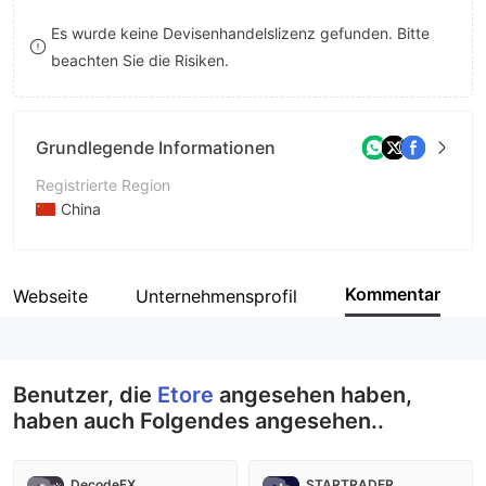
8
Es wurde keine Devisenhandelslizenz gefunden. Bitte
beachten Sie die Risiken.
9
Grundlegende Informationen
Registrierte Region
China
Betriebszeitraum
5-10 Jahre
Kommentar
Webseite
Unternehmensprofil
Unternehmen
Etore Financial Limited
Benutzer, die
Etore
angesehen haben,
haben auch Folgendes angesehen..
DecodeFX
STARTRADER