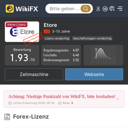
4
5
6
0
Etore
Keine Lizenz
7
1
5-10 Jahre
Lizenz verdächtig
Geschäftsregion verdächtig
0
8
2
Hohes potenzielles Risiko
Bewertung
Regulierungsindex
4.07
1
.
9
3
Geschäfts
6.40
/10
Risikomanagement
2.52
2
4
Zeitmaschine
Webseite
3
5
4
6
Achtung: Niedrige Punktzahl von WikiFX, bitte fernhalten!
5
7
Letzte Erkennung 2026-08-06
Risiko
3
6
8
Forex-Lizenz
7
9