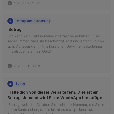
2021-05-28 10:30
Unmögliche Auszahlung
 Betrug 
 Ich kann kein Geld in meine Brieftasche abheben ... Sie 
sagen immer, dass sie beschäftigt sind und entschuldigen 
sich, Abhebungen mit risikoreichen Gewinnen abzulehnen 
... Betrügen sie mein Geld? 
2021-05-19 09:59
Betrug
 Halte dich von dieser Website fern. Dies ist ein 
Betrug. Jemand wird Sie in WhatsApp hinzufügen 
und Sie zwingen, Geld einzuzahlen, das 
 Betrugswebsite. Glauben Sie nicht der Nummer, die Sie in 
verspricht, dass Sie mehr Geld verdienen werden. 
Ihrem Konto sehen, da sie leicht zu manipulieren ist. 