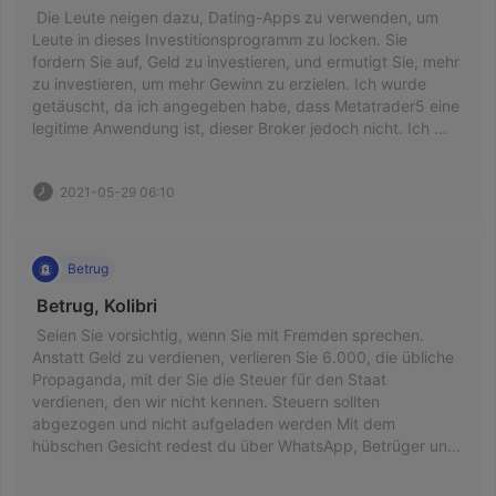
 Die Leute neigen dazu, Dating-Apps zu verwenden, um 
Leute in dieses Investitionsprogramm zu locken. Sie 
fordern Sie auf, Geld zu investieren, und ermutigt Sie, mehr 
zu investieren, um mehr Gewinn zu erzielen. Ich wurde 
getäuscht, da ich angegeben habe, dass Metatrader5 eine 
legitime Anwendung ist, dieser Broker jedoch nicht. Ich 
war gezwungen, einen Überziehungskredit in Anspruch zu 
nehmen und sagte ihnen sofort, dass ich nicht in der Lage 
2021-05-29 06:10
sei, zu zahlen und den Betrag einfach zurückzubuchen, 
aber sie können es nicht. Jetzt wollten sie, dass ich den 
Überziehungskredit aufstocke, aber lesen Sie andere 
Bewertungen, dass Sie immer noch nicht abheben können! 
Betrug
Hilfe bitte 
 Betrug, Kolibri 
 Seien Sie vorsichtig, wenn Sie mit Fremden sprechen. 
Anstatt Geld zu verdienen, verlieren Sie 6.000, die übliche 
Propaganda, mit der Sie die Steuer für den Staat 
verdienen, den wir nicht kennen. Steuern sollten 
abgezogen und nicht aufgeladen werden Mit dem 
hübschen Gesicht redest du über WhatsApp, Betrüger und 
alle arbeiten zusammen 