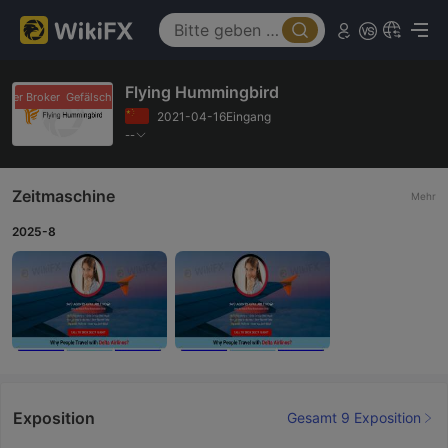
Flying Hummingbird
hter Broker
Gefälschter Broker
2021-04-16Eingang
--
Zeitmaschine
Mehr
2025-8
Exposition
Gesamt 9 Exposition