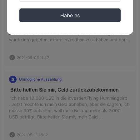
 Zurückziehen nicht möglich. BETRUG 
Guthabens bezahlen ... nur ein leeres Versprechen. Wenn 
 Glauben Sie dieser Seite nicht, sie sind ein Betrug. 
Sie die Steuern nicht innerhalb von 3-5 Tagen rechtzeitig 
Jemand hat eine gute Beziehung und Freundschaft 
Habe es
bezahlen, wird Ihr Konto gesperrt und der gesamte Betrag 
aufgebaut und dann versprochen, mit Ihrer Investition 
geht verloren. Bitte achten Sie auf die 
Geld zu verdienen. Es gab eine Gerichtsverhandlung, und 
Nebenstellennummer des Telefons: +825 5393 ... (Die 
ich konnte kleines Geld verdienen, und nach einiger Zeit 
Nebenstellennummer kann 0502 oder 0704 sein, ...) 
wurde ich gebeten, meine Investition zu erhöhen und dann 
Jemand sagt mir, wie ich das Geld zurückbekomme? 
wieder zu handeln und Geld zu verdienen, aber ich kann 
sie nicht abheben, es sei denn, ich zahle eine Steuer! Was 
2021-05-06 11:42
ich nicht mehr getan habe, weil ich dachte, es sei ein 
Betrug. 
Unmögliche Auszahlung
 Bitte helfen Sie mir, Geld zurückzubekommen 
 Ich habe 10.000 USD in die investiertFlying Hummingbird 
. Jetzt möchte ich mein Geld abheben, aber sie sagten, ich 
müsse 30% aufladen, weil mein Beitrag mehr als 2.000 
USD beträgt. Bitte helfen Sie mir, mein Geld 
zurückzubekommen. Bitte.... 
2021-05-11 16:12