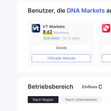
Benutzer, die
DNA Markets
a
VT Markets
8.62
Bewertung
ECN-Konto
10-15 Jahre
AustralienRegulierung
Details
Market Making (MM)
MT4-Volllizenz
Offizielle Website
Betriebsbereich
C
Einfluss
Nach Region
Nach Unternehmen