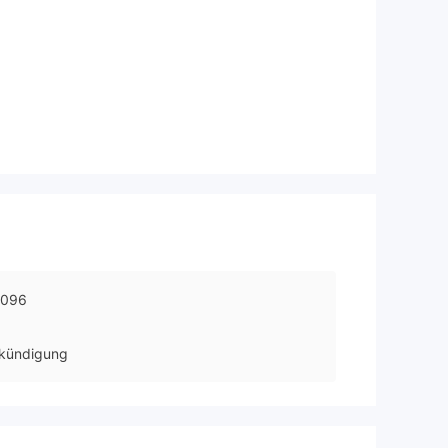
0096
kündigung