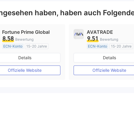
leme angehen.
ngesehen haben, haben auch Folgende
Fortune Prime Global
AVATRADE
8.58
9.51
Bewertung
Bewertung
ECN-Konto
15-20 Jahre
ECN-Konto
15-20 Jahre
AustralienRegulierung
AustralienRegulierung
Details
Details
Market Making (MM)
Market Making (MM)
MT4-Volllizenz
MT4-Volllizenz
Offizielle Website
Offizielle Website