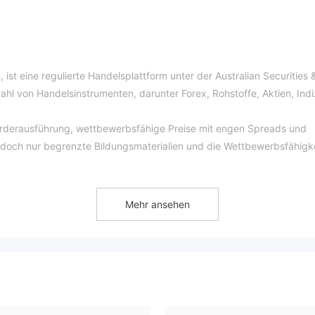
ist eine regulierte Handelsplattform unter der Australian Securities 
zahl von Handelsinstrumenten, darunter Forex, Rohstoffe, Aktien, Ind
Orderausführung, wettbewerbsfähige Preise mit engen Spreads und
edoch nur begrenzte Bildungsmaterialien und die Wettbewerbsfähigk
Betrug?
Mehr ansehen
ies & Investment Commission (ASIC)
reguliert und hat den
ulatorische Status wirkt sich positiv auf die Trader auf der Plattfor
er Vorschriften und Standards der ASIC arbeitet. Trader können si
parente und konforme Handelsumgebung verlassen.
wähnung eines "verdächtigen Klon"-Status in Verbindung mit einer
selben Regulierungsbehörde gab. Obwohl dies sich direkt auf DNA