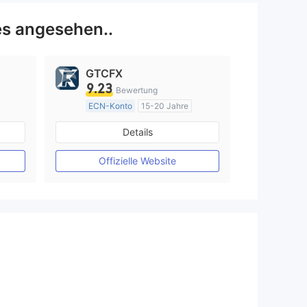
s angesehen..
GTCFX
9.23
Bewertung
ECN-Konto
15-20 Jahre
Vereinigtes KönigreichRegulierung
Details
Market Making (MM)
MT4-Volllizenz
Offizielle Website