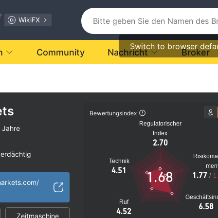
e
WikiFX
Switch to browser defa
n
Community
Nachricht
Broker
ts
Bewertungsindex
Regulatorischer
 Jahre
Index
2.70
verdächtig
Risikom
Technik
s Risiko
men
4.51
1.68
1.77
/
1
arkets.com/
Geschäftsin
Ruf
6.58
4.52
Zeitmaschine