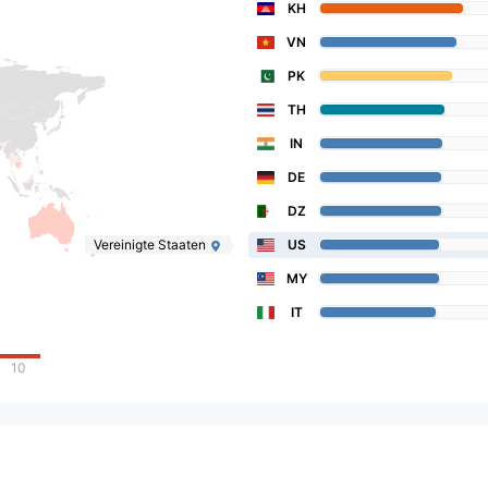
KH
VN
PK
TH
IN
DE
DZ
Vereinigte Staaten
US
MY
IT
10