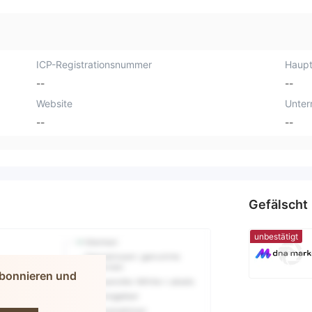
ICP-Registrationsnummer
Haupt
--
--
Website
Unte
--
--
Gefälscht
unbestätigt
abonnieren und
arkets