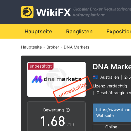
1
Globaler Broker Regulatorisch
0
2
Abfrageplattform
1
3
Hauptseite
Ranglisten
Expositio
Hauptseite
-
Broker
-
DNA Markets
2
4
3
5
DNA Marke
unbestätigt
Australien
|
2-5
4
6
Lizenz verdächtig
Geschäftsregion 
|
0
5
7
Hohes potenzielle
|
https://www.dnam
Bewertung
1
.
6
8
Webseite
/10
Online-