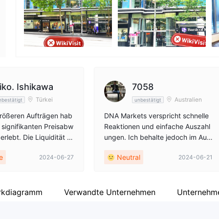
Unternehmensmitarbeiter
Fa
--
ht
iko. Ishikawa
7058
Türkei
Australien
nbestätigt
unbestätigt
rößeren Aufträgen hab
DNA Markets verspricht schnelle
e signifikanten Preisabw
Reaktionen und einfache Auszahl
rlebt. Die Liquidität s
ungen. Ich behalte jedoch im Aug
zu sein.
e, wie sie sich weiterentwickeln, i
e
Neutral
2024-06-27
2024-06-21
nsbesondere angesichts einiger B
edenken hinsichtlich unerwarteter
Spitzen und Spread-Erhöhungen
während des Handels. Es ist noch
rkdiagramm
Verwandte Unternehmen
Unternehme
früh, also hoffen wir, dass sie sich
weiter verbessern und diese Prob