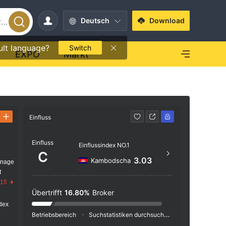
Deutsch
Download
ult language?
Switch
EXPO
Markt
Einfluss
Kontakt
Einfluss
+44 
Einflussindex NO.1
C
http
3.03
Kambodscha
anage
t
South 
.15
eet | 
Übertrifft
16.80%
Broker
dex
Betriebsbereich
Suchstatistiken durchsuchen
Werbeschaltu