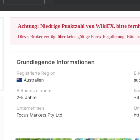
Achtung: Niedrige Punktzahl von WikiFX, bitte fernh
Dieser Broker verfügt über keine gültige Forex-Regulierung. Bitte b
Grundlegende Informationen
Registrierte Region
E-
Australien
su
Betriebszeitraum
Ko
2-5 Jahre
+4
Unternehmen
Un
Focus Markets Pty Ltd
ht
Abkürzung
Fi
DNA Markets