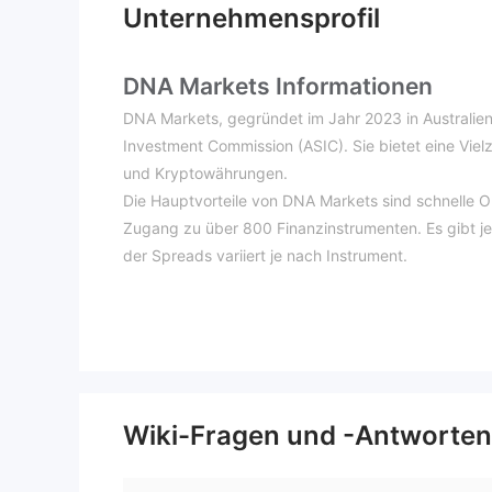
Unternehmensprofil
DNA Markets Informationen
DNA Markets, gegründet im Jahr 2023 in Australien, 
Investment Commission (ASIC). Sie bietet eine Viel
und Kryptowährungen.
Die Hauptvorteile von DNA Markets sind schnelle 
Zugang zu über 800 Finanzinstrumenten. Es gibt j
der Spreads variiert je nach Instrument.
Ist DNA Markets seriös oder ein 
von der Australian Securit
DNA Markets wird
Lizenztyp Appointed Representative (AR). Dieser reg
aus, da er bedeutet, dass DNA Markets im Rahmen d
auf das Engagement der Plattform für eine trans
Wiki-Fragen und -Antworten
Es ist jedoch wichtig zu beachten, dass es eine Er
anderen Einheit, Focus Markets Pty Ltd, unter der