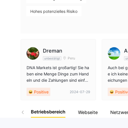
Hohes potenzielles Risiko
Dreman
A
Peru
unbestätigt
u
DNA Markets ist großartig! Sie ha
Auch bei g
ben eine Menge Dinge zum Hand
e ich kein
eln und die Zahlungen sind einfac
eichungen e
h und sicher. Arbeite wirklich gern
cheint gut 
Positive
Positiv
2024-07-29
e mit ihnen zusammen.
Betriebsbereich
Webseite
Netzwe