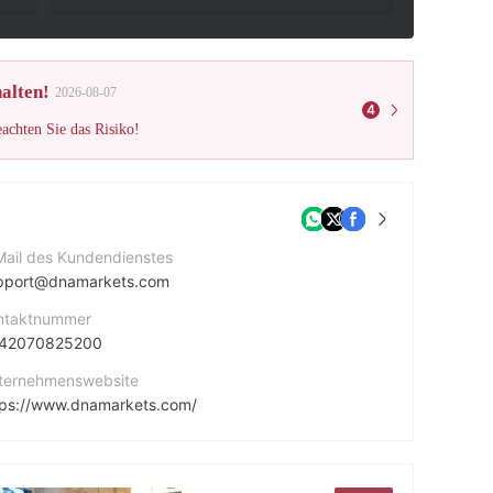
alten!
2026-08-07
4
eachten Sie das Risiko!
Mail des Kundendienstes
pport@dnamarkets.com​
ntaktnummer
42070825200
ternehmenswebsite
tps://www.dnamarkets.com/
rmenadresse
South Tower Level 35 525 Collins Street | Melbourne | VIC 3000 Australia