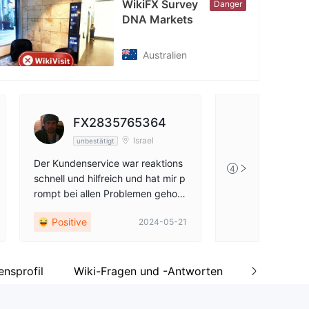
WikiFX Survey
Danger
cebook
DNA Markets
tps://www.facebook.com/DNAMarkets/
Australien
FX2835765364
Israel
unbestätigt
Der Kundenservice war reaktions
4
schnell und hilfreich und hat mir p
rompt bei allen Problemen geholf
en. Der Onboarding-Prozess war
Positive
2024-05-21
unkompliziert. Insgesamt bietet D
NA Markets eine zuverlässige un
d benutzerfreundliche Handelserf
ahrung. Sehr empfehlenswert für
nsprofil
Wiki-Fragen und -Antworten
Kommenta
sowohl neue als auch erfahrene T
rader.