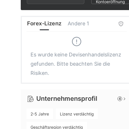
2
7
9
Kontoeröffnung
3
8
Forex-Lizenz
Andere 1
4
9
5
Es wurde keine Devisenhandelslizenz
gefunden. Bitte beachten Sie die
6
Risiken.
7
Unternehmensprofil
4
8
2-5 Jahre
Lizenz verdächtig
9
Geschäftsregion verdächtig