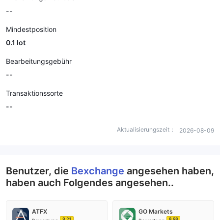
--
Mindestposition
0.1 lot
Bearbeitungsgebühr
--
Transaktionssorte
--
Aktualisierungszeit：
2026-08-09
Benutzer, die
Bexchange
angesehen haben,
haben auch Folgendes angesehen..
ATFX
GO Markets
9.21
8.98