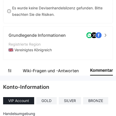
8
8
Es wurde keine Devisenhandelslizenz gefunden. Bitte
beachten Sie die Risiken.
9
9
Grundlegende Informationen
Registrierte Region
Vereinigtes Königreich
Betriebszeitraum
5-10 Jahre
Kommentar
profil
Wiki-Fragen und -Antworten
Unternehmen
BEXCHANGES SOLUTION LIMITED
Konto-Information
VIP Account
GOLD
SILVER
BRONZE
Handelsumgebung