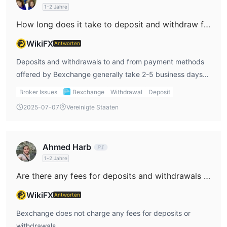
von keiner Finanzbehörde reguliert.
1-2 Jahre
Dies kann Anlass zur Sorge geben, da die Regulierungsaufsicht
How long does it take to deposit and withdraw funds with Bexchange?
Händlern zusätzliche Sicherheit bieten kann. Regulierte Makler
müssen bestimmte Standards und Vorschriften einhalten, um
WikiFX
Antworten
faire Handelspraktiken und die Sicherheit von Kundengeldern
Deposits and withdrawals to and from payment methods
zu gewährleisten. Ohne Regulierung besteht ein höheres Risiko
offered by Bexchange generally take 2-5 business days
betrügerischer Aktivitäten, wie z. B. Missbrauch von
to process.
Kundengeldern, unlautere Handelspraktiken und mangelnde
Broker Issues
Bexchange
Withdrawal
Deposit
Transparenz.
2025-07-07
Vereinigte Staaten
Vor-und Nachteile
Bexchangebietet eine Reihe von Kontotypen und
Ahmed Harb
Handelsinstrumenten mit wettbewerbsfähigen Spreads und
1-2 Jahre
Leverage an. Die Handelsplattform des Brokers ist
Are there any fees for deposits and withdrawals at Bexchange?
benutzerfreundlich und bietet einige fortschrittliche
Handelstools und -funktionen sowie drei Arten von
WikiFX
Antworten
Handelskonten zur Auswahl. es ist jedoch erwähnenswert
Bexchange does not charge any fees for deposits or
Bexchange ist nicht reguliert, was einige Händler beunruhigen
withdrawals.