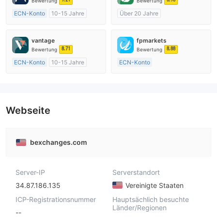
Bewertung
Bewertung
ECN-Konto
10-15 Jahre
Über 20 Jahre
AustralienRegulierung
AustralienRegulierung
Market Making (MM)
Market Making (MM)
vantage
fpmarkets
MT4-Volllizenz
cTrader
8.71
8.88
Bewertung
Bewertung
ECN-Konto
10-15 Jahre
ECN-Konto
AustralienRegulierung
Über 20 Jahre
Market Making (MM)
AustralienRegulierung
MT4-Volllizenz
Market Making (MM)
MT4-Volllizenz
Webseite
bexchanges.com
Server-IP
Serverstandort
34.87.186.135
Vereinigte Staaten
ICP-Registrationsnummer
Hauptsächlich besuchte
Länder/Regionen
--