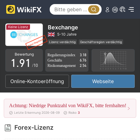
4
5
6
Bexchange
Keine Lizenz
7
5-10 Jahre
Lizenz verdächtig
Geschäftsregion verdächtig
0
8
0
Hohes potenzielles Risiko
Bewertung
Regulierungsindex
3.18
1
.
9
1
Geschäfts
6.76
/10
Risikomanagement
2.54
2
2
Online-Kontoeröffnung
Webseite
3
3
4
4
Achtung: Niedrige Punktzahl von WikiFX, bitte fernhalten!
5
5
Letzte Erkennung 2026-08-09
Risiko
3
6
6
Forex-Lizenz
7
7