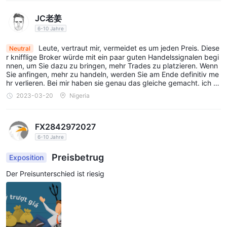
ist wichtig zu beachten, dass Nichthandelsgebühren einen
JC老姜
erheblichen Einfluss auf die Gesamtrentabilität des Handels
6-10 Jahre
haben können, und Händler sollten diese Gebühren bei der
Auswahl eines Brokers sorgfältig berücksichtigen.
Leute, vertraut mir, vermeidet es um jeden Preis. Diese
Neutral
r knifflige Broker würde mit ein paar guten Handelssignalen begi
nnen, um Sie dazu zu bringen, mehr Trades zu platzieren. Wenn
Handelsplattform
Sie anfingen, mehr zu handeln, werden Sie am Ende definitiv me
Bexchangebietet seinen Kunden das beliebte und
hr verlieren. Bei mir haben sie genau das gleiche gemacht. ich w
ürde "null sterne" geben wenn ich die wahl hätte. Bleib weg!
MetaTrader 5 (MT5)
fortschrittliche
Handelsplattform, die für
2023-03-20
Nigeria
viele Händler in der Branche die erste Wahl ist. MT5 bietet
fortschrittliche Charting-Tools, mehrere Zeitrahmen und eine
FX2842972027
breite Palette an technischen Indikatoren, die es Händlern
6-10 Jahre
ermöglichen, den Markt zu analysieren und fundierte
Preisbetrug
Exposition
Handelsentscheidungen zu treffen. Darüber hinaus bietet die
Plattform One-Click-Trading, mit dem Trader Positionen schnell
Der Preisunterschied ist riesig
und effizient eröffnen und schließen können. MT5 unterstützt
auch den automatisierten Handel durch den Einsatz von Expert
Advisors (EAs), die Händlern helfen können, ihre
Handelsstrategien zu automatisieren und ihre emotionale