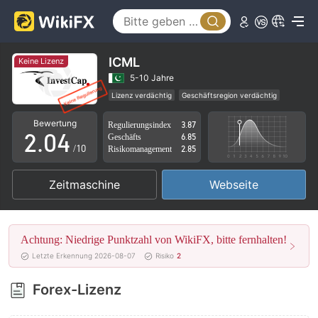
0
1
ICML
Keine Lizenz
0
2
5-10 Jahre
Lizenz verdächtig
Geschäftsregion verdächtig
1
3
Hohes potenzielles Risiko
Bewertung
Regulierungsindex
3.87
2
.
0
4
Geschäfts
6.85
/10
Risikomanagement
2.85
3
1
5
Zeitmaschine
Webseite
4
2
6
5
3
7
Achtung: Niedrige Punktzahl von WikiFX, bitte fernhalten!
6
4
8
Letzte Erkennung 2026-08-07
Risiko
2
7
5
9
Forex-Lizenz
8
6