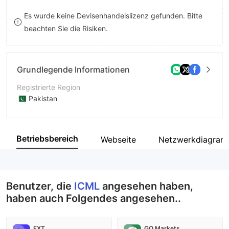
9
7
Es wurde keine Devisenhandelslizenz gefunden. Bitte
beachten Sie die Risiken.
8
9
Grundlegende Informationen
Registrierte Region
Pakistan
Betriebszeitraum
5-10 Jahre
Betriebsbereich
Webseite
Netzwerkdiagra
Unternehmen
Invest Capital Markets Limited
Benutzer, die
ICML
angesehen haben,
haben auch Folgendes angesehen..
FXT
GO Markets