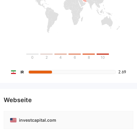
0
2
4
6
8
10
2.69
IR
Webseite
investcapital.com