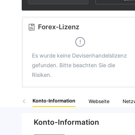
2
8
3
9
Forex-Lizenz
4
5
Es wurde keine Devisenhandelslizenz
gefunden. Bitte beachten Sie die
6
Risiken.
7
Konto-Information
Webseite
Netz
8
Konto-Information
9