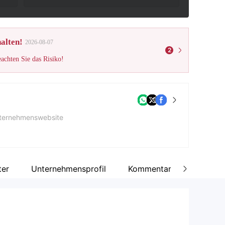
alten!
2026-08-07
2
eachten Sie das Risiko!
ternehmenswebsite
rmenadresse
Suite 305, Griffith Corporate Centre, Beachmont P.O. BOX 1510, Kingstown, St. Vincent and the Grenadines
ter
Unternehmensprofil
Kommentar