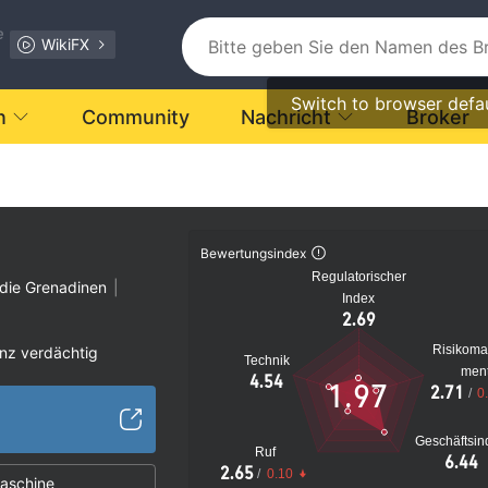
e
WikiFX
Switch to browser defa
n
Community
Nachricht
Broker
Bewertungsindex
Regulatorischer
 die Grenadinen
|
Index
2.69
Risikom
nz verdächtig
Technik
men
verdächtig
4.54
1.97
2.71
/
0
s Risiko
Geschäftsin
Ruf
6.44
2.65
/
0.10
aschine