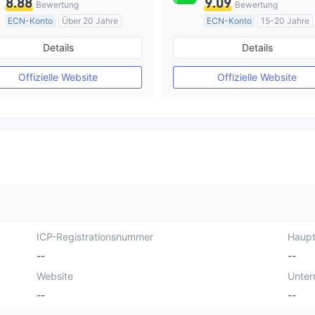
8.88
9.09
Bewertung
Bewertung
ECN-Konto
Über 20 Jahre
ECN-Konto
15-20 Jahre
AustralienRegulierung
AustralienRegulierung
Details
Details
Market Making (MM)
Market Making (MM)
MT4-Volllizenz
MT4-Volllizenz
Offizielle Website
Offizielle Website
ICP-Registrationsnummer
Haupt
--
--
Website
Unte
--
--