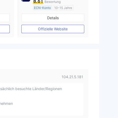
8.61
Bewertung
ECN-Konto
10-15 Jahre
AustralienRegulierung
Details
Market Making (MM)
MT4-Volllizenz
Offizielle Website
104.21.5.181
sächlich besuchte Länder/Regionen
rnehmen