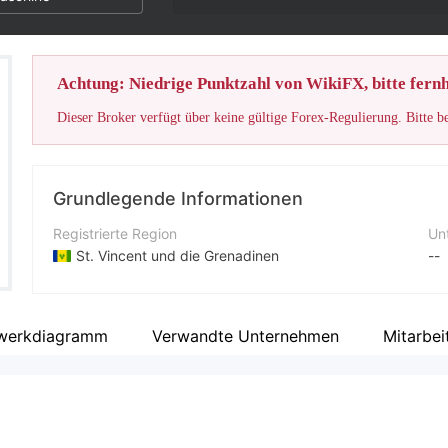
Achtung: Niedrige Punktzahl von WikiFX, bitte fernh
Dieser Broker verfügt über keine gültige Forex-Regulierung. Bitte b
Grundlegende Informationen
Registrierte Region
Un
St. Vincent und die Grenadinen
--
Betriebszeitraum
Fi
2-5 Jahre
werkdiagramm
Verwandte Unternehmen
Mitarbei
Unternehmen
Lariox Ltd