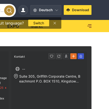
Deutsch
Download
ult language?
Switch
EXPO
Markt
Kontakt
--
Suite 305, Griffith Corporate Centre, B
anage
eachmont P.O. BOX 1510, Kingstown,
t
St. Vincent and the Grenadines
.26
dex