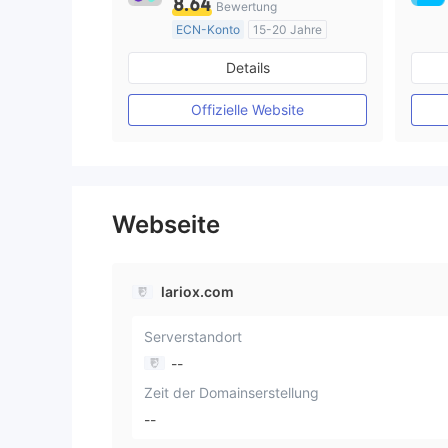
8.64
Bewertung
ECN-Konto
15-20 Jahre
AustralienRegulierung
Details
Market Making (MM)
MT4-Volllizenz
Offizielle Website
Webseite
lariox.com
Serverstandort
--
Zeit der Domainserstellung
--