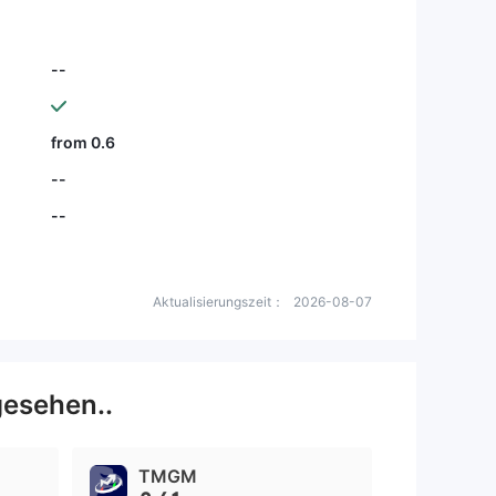
--
from 0.6
--
--
Aktualisierungszeit：
2026-08-07
esehen..
TMGM