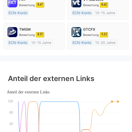
8.67
8.62
Bewertung
Bewertung
ECN-Konto
ECN-Konto
10-15 Jahre
Über 20 Jahre
AustralienRegulierung
AustralienRegulierung
Market Making (MM)
TMGM
GTCFX
Market Making (MM)
MT4-Volllizenz
8.57
9.23
Bewertung
Bewertung
MT4-Volllizenz
ECN-Konto
10-15 Jahre
ECN-Konto
15-20 Jahre
AustralienRegulierung
Vereinigtes KönigreichRegulierung
Market Making (MM)
Market Making (MM)
MT4-Volllizenz
MT4-Volllizenz
Anteil der externen Links