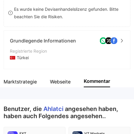
9
7
Es wurde keine Devisenhandelslizenz gefunden. Bitte
beachten Sie die Risiken.
8
9
Grundlegende Informationen
Registrierte Region
Türkei
Betriebszeitraum
5-10 Jahre
Kommentar
Marktstrategie
Webseite
Unternehmen
Ahlatci Corporate group
Benutzer, die
Ahlatci
angesehen haben,
haben auch Folgendes angesehen..
FXT
VT Markets