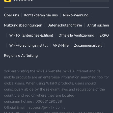
Über uns
|
Kontaktieren Sie uns
|
Risiko-Warnung
|
Nutzungsbedingungen
|
Datenschutzrichtlinie
|
Anruf suchen
|
WikiFX (Enterprise-Edition)
|
Offizielle Verifizierung
|
EXPO
|
Wiki-Forschungsinstitut
|
VPS-Hilfe
|
Zusammenarbeit
|
Regionale Aufteilung
You are visiting the WikiFX website. WikiFX Internet and its
mobile products are an enterprise information searching tool for
global users. When using WikiFX products, users should
consciously abide by the relevant laws and regulations of the
country and region where they are located.
consumer hotline：006531290538
Official Email：support@wikifx.com；