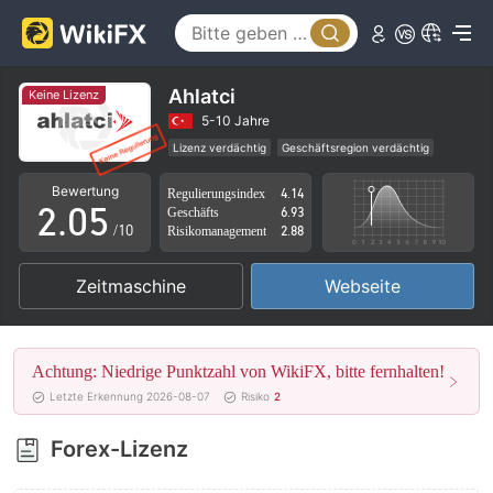
0
1
2
Ahlatci
Keine Lizenz
0
3
5-10 Jahre
Lizenz verdächtig
Geschäftsregion verdächtig
1
4
Hohes potenzielles Risiko
Bewertung
Regulierungsindex
4.14
2
.
0
5
Geschäfts
6.93
/10
Risikomanagement
2.88
3
1
6
Zeitmaschine
Webseite
4
2
7
5
3
8
Achtung: Niedrige Punktzahl von WikiFX, bitte fernhalten!
6
4
9
Letzte Erkennung 2026-08-07
Risiko
2
7
5
Forex-Lizenz
8
6