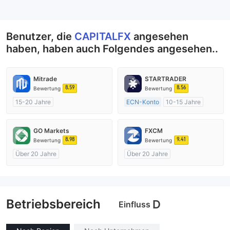
--
Benutzer, die
CAPITALFX
angesehen
haben, haben auch Folgendes angesehen..
Mitrade
STARTRADER
8.59
8.56
Bewertung
Bewertung
15-20 Jahre
ECN-Konto
10-15 Jahre
AustralienRegulierung
AustralienRegulierung
Market Making (MM)
Market Making (MM)
GO Markets
FXCM
Selbstforschung
MT4-Volllizenz
8.98
9.41
Bewertung
Bewertung
Über 20 Jahre
Über 20 Jahre
AustralienRegulierung
AustralienRegulierung
Market Making (MM)
Market Making (MM)
cTrader
MT4-Volllizenz
Betriebsbereich
D
Einfluss