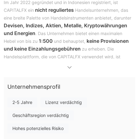
Im Jahr 2022 gegründet und in Indonesien registriert, ist
nicht reguliertes
CAPITALFX ein
Handelsunternehmen, das
eine breite Palette von Handelsinstrumenten anbietet, darunter
Devisen, Indizes, Aktien, Metalle, Kryptowährungen
und Energien
. Das Unternehmen bietet einen maximalen
1:500
keine Provisionen
Hebel von bis zu
und behauptet,
und keine Einzahlungsgebühren
zu erheben. Die
Handelsplattform, die von CAPITALFX verwendet wird, ist
VertexFX Trader
.
Vor- und Nachteile
Ist CAPITALFX seriös?
Unternehmensprofil
Derzeit fehlt es CAPITALFX an einer gültigen Regulierung. Die
Domain wurde am 11. Dezember 2022 registriert, und der
aktuelle Status lautet "Kundenübertragung verboten". Bitte
2-5 Jahre
Lizenz verdächtig
achten Sie besonders auf die Sicherheit Ihrer Gelder, wenn Sie
Geschäftsregion verdächtig
sich für diesen Broker entscheiden.
Hohes potenzielles Risiko
Was kann ich bei CAPITALFX handeln?