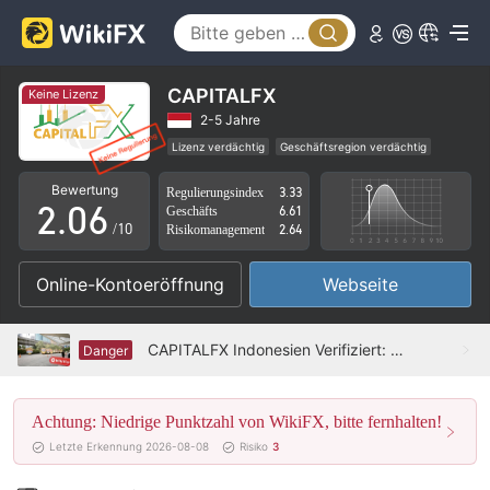
1
2
3
CAPITALFX
Keine Lizenz
0
4
2-5 Jahre
Lizenz verdächtig
Geschäftsregion verdächtig
1
5
Hohes potenzielles Risiko
Bewertung
Regulierungsindex
3.33
2
.
0
6
Geschäfts
6.61
/10
Risikomanagement
2.64
3
1
7
Online-Kontoeröffnung
Webseite
4
2
8
5
3
9
CAPITALFX Indonesien Verifiziert: Keine physische Präsenz gefunden
Danger
6
4
Achtung: Niedrige Punktzahl von WikiFX, bitte fernhalten!
7
5
Letzte Erkennung 2026-08-08
Risiko
3
8
6