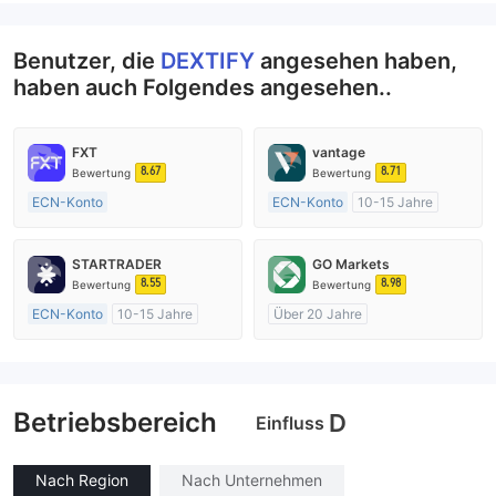
Benutzer, die
DEXTIFY
angesehen haben,
haben auch Folgendes angesehen..
FXT
vantage
8.67
8.71
Bewertung
Bewertung
ECN-Konto
ECN-Konto
10-15 Jahre
Über 20 Jahre
AustralienRegulierung
AustralienRegulierung
Market Making (MM)
STARTRADER
GO Markets
Market Making (MM)
MT4-Volllizenz
8.55
8.98
Bewertung
Bewertung
MT4-Volllizenz
ECN-Konto
10-15 Jahre
Über 20 Jahre
AustralienRegulierung
AustralienRegulierung
Market Making (MM)
Market Making (MM)
MT4-Volllizenz
cTrader
Betriebsbereich
D
Einfluss
Nach Region
Nach Unternehmen