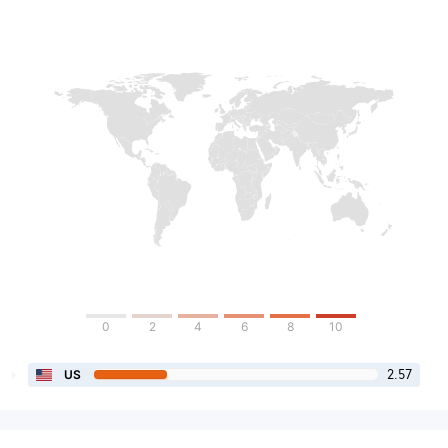
0
2
4
6
8
10
2.57
US