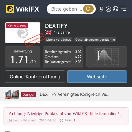
2
3
4
DEXTIFY
Keine Lizenz
5
1-2 Jahre
Lizenz verdächtig
Geschäftsregion verdächtig
0
6
0
Hohes potenzielles Risiko
Bewertung
Regulierungsindex
3.04
1
.
7
1
Geschäfts
4.29
/10
Risikomanagement
2.03
2
8
2
Online-Kontoeröffnung
Webseite
3
9
3
4
4
DEXTIFY Vereinigtes Königreich Verifiziert: Keine physische Präsenz gefunden
Danger
5
5
Achtung: Niedrige Punktzahl von WikiFX, bitte fernhalten!
6
6
Letzte Erkennung 2026-08-06
Risiko
3
7
7