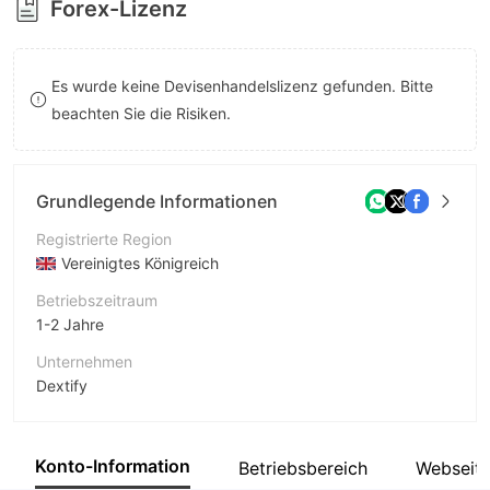
Forex-Lizenz
8
8
9
9
Es wurde keine Devisenhandelslizenz gefunden. Bitte
beachten Sie die Risiken.
Grundlegende Informationen
Registrierte Region
Vereinigtes Königreich
Betriebszeitraum
1-2 Jahre
Unternehmen
Dextify
Abkürzung
DEXTIFY
Konto-Information
Betriebsbereich
Webseit
Unternehmensmitarbeiter