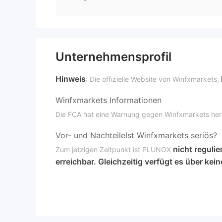
Unternehmensprofil
Hinweis
: Die offizielle Website von Winfxmarkets,
Winfxmarkets Informationen
Die FCA hat eine Warnung gegen Winfxmarkets hera
Vor- und Nachteile
Ist Winfxmarkets seriös?
nicht regulie
Zum jetzigen Zeitpunkt ist PLUNOX
erreichbar. Gleichzeitig verfügt es über ke
Was kann ich bei Winfxmarkets handeln?
Bei Winfxmarkets können Sie mit Metallen, Devisen
Kontotyp