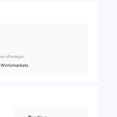
ker offenlegen
Winfxmarkets
e