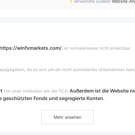
Verwandte Quellen
Website-An
https://winfxmarkets.com/
, ist normalerweise nicht erreichbar.
usgegeben, da es sich um ein nicht autorisiertes Unternehmen hand
rt
Außerdem ist die Website ni
von einer Institution wie der FCA.
ine geschützten Fonds und segregierte Konten.
Mehr ansehen
paaren, Kryptowährungen, Aktien, Energien und Indizes handeln.