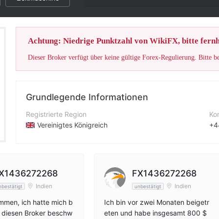
Achtung: Niedrige Punktzahl von WikiFX, bitte fernh
Dieser Broker verfügt über keine gültige Forex-Regulierung. Bitte b
Grundlegende Informationen
Registrierte Region
Ko
Vereinigtes Königreich
+4
Betriebszeitraum
Un
2-5 Jahre
ht
Unternehmen
Fi
X1436272268
FX1436272268
Winfxmarkets LTD
19
Indien
Indien
nbestätigt
unbestätigt
mmen, ich hatte mich b
Ich bin vor zwei Monaten beigetr
r diesen Broker beschw
eten und habe insgesamt 800 $