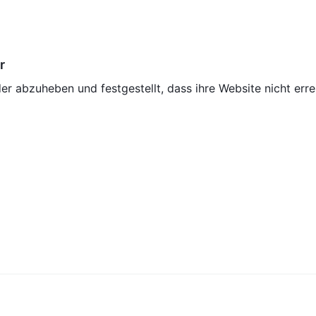
r
r abzuheben und festgestellt, dass ihre Website nicht erre
nger zu hoch.
rkets an?
nd gefälscht.