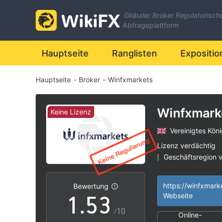
Globaler Broker Regulatorisch
Abfrageplattform
0
Hauptseite
Ranglisten
Expositio
Hauptseite
-
Broker
-
Winfxmarkets
1
2
0
Winfxmark
Keine Lizenz
Vereinigtes Köni
3
1
Lizenz verdächtig
Geschäftsregion 
|
0
4
2
Hohes potenzielle
|
Bewertung
1
.
5
3
Webseite
/10
Online-