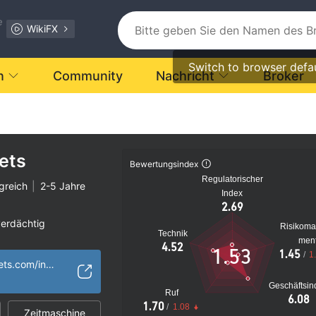
e
WikiFX
Switch to browser defa
n
Community
Nachricht
Broker
ets
Bewertungsindex
Regulatorischer
greich
|
2-5 Jahre
Index
2.69
verdächtig
Risikom
Technik
s Risiko
men
4.52
1.53
1.45
/
1
https://winfxmarkets.com/index.html
Geschäftsin
Ruf
6.08
1.70
/
1.08
Zeitmaschine