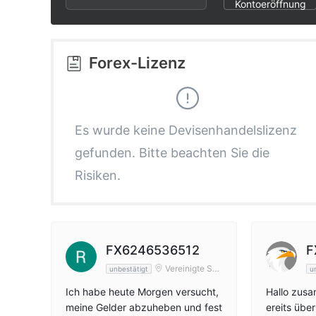
2
6
4
Kontoeröffnung
3
7
5
Forex-Lizenz
4
8
6
5
9
7
Es wurde keine Devisenhandelslizenz
gefunden. Bitte beachten Sie die
6
8
Risiken.
7
9
8
FX6246536512
F
Vereinigte Sta
unbestätigt
u
aten
9
Ich habe heute Morgen versucht,
Hallo zusa
meine Gelder abzuheben und fest
ereits übe