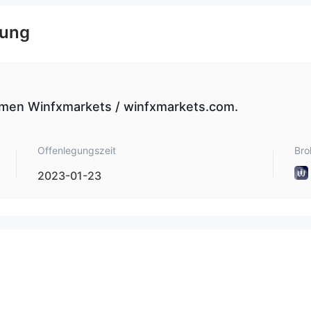
, GOLD, PLATINUM, VIP und EXCLUSIVE Konten
an.
gung
 Spreads, von 0,2 - 1,6 Pips. Keine Informationen über Provisionen.
Firmen Winfxmarkets / winfxmarkets.com.
 an, aber als wir versuchten, die vermeintliche MetaTrader 4 und 5
 stellten wir fest, dass die Datei unter einem anderen Unternehmen
 und empfehlen, diesen Broker aufgrund der bisher festgestellten
Offenlegungszeit
Bro
meiden.
2023-01-23
ptowährungen, Banküberweisungen und E-Wallets
wie
Skrill
r Broker, und wir raten dringend von einer Investition ab. Durch di
als auch Geld.