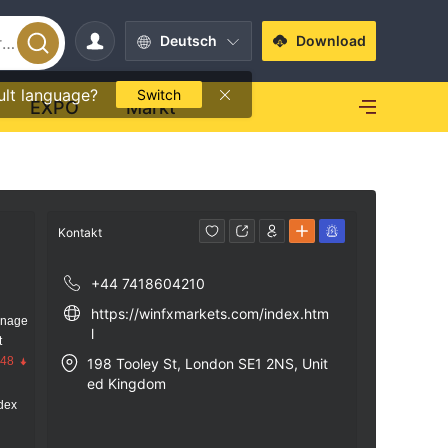
Deutsch
Download
ult language?
Switch
EXPO
Markt
Kontakt
+44 7418604210
https://winfxmarkets.com/index.htm
anage
l
t
.48
198 Tooley St, London SE1 2NS, Unit
ed Kingdom
dex