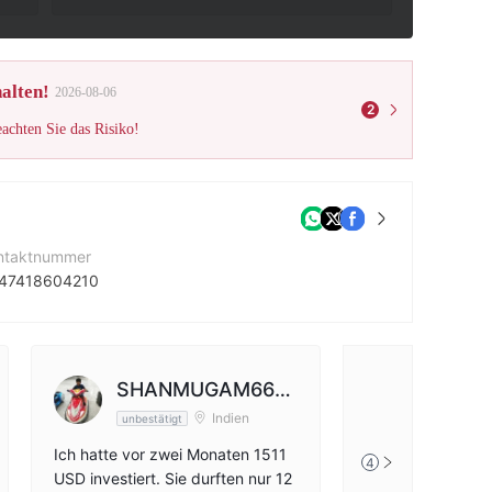
alten!
2026-08-06
2
eachten Sie das Risiko!
ntaktnummer
47418604210
ternehmenswebsite
tps://winfxmarkets.com/index.html
rmenadresse
SHANMUGAM664
8 Tooley St, London SE1 2NS, United Kingdom
Indien
unbestätigt
7
Ich hatte vor zwei Monaten 1511
4
USD investiert. Sie durften nur 12