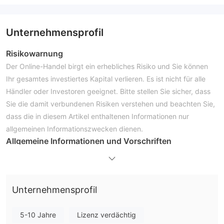
Unternehmensprofil
Risikowarnung
Der Online-Handel birgt ein erhebliches Risiko und Sie können
Ihr gesamtes investiertes Kapital verlieren. Es ist nicht für alle
Händler oder Investoren geeignet. Bitte stellen Sie sicher, dass
Sie die damit verbundenen Risiken verstehen und beachten Sie,
dass die in diesem Artikel enthaltenen Informationen nur
allgemeinen Informationszwecken dienen.
Allgemeine Informationen und Vorschriften
zumamarkets, ein Handelsname von Red Pine Capital (Pty)
Limited. , präsentiert sich als in Mexiko registrierter Multi-Asset-
Broker, der den Anspruch erhebt, seinen Kunden verschiedene
Unternehmensprofil
handelbare Finanzinstrumente mit flexiblem Hebel von bis zu
1:500 und variablen Spreads ab 1 Pip auf der MT5-
5-10 Jahre
Lizenz verdächtig
Handelsplattform anzubieten. Hier ist die Homepage der