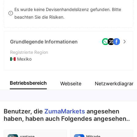
8
Es wurde keine Devisenhandelslizenz gefunden. Bitte
beachten Sie die Risiken.
9
Grundlegende Informationen
Registrierte Region
Mexiko
Betriebszeitraum
5-10 Jahre
Betriebsbereich
Webseite
Netzwerkdiagra
Unternehmen
Red Pine Capital (Pty) Limited.
Benutzer, die
ZumaMarkets
angesehen
haben, haben auch Folgendes angesehen..
vantage
Mitrade