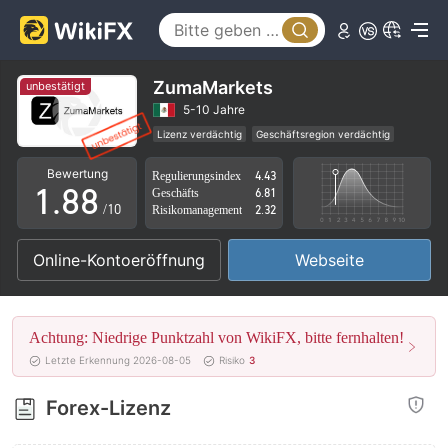
3
3
4
4
5
5
ZumaMarkets
unbestätigt
6
6
5-10 Jahre
Lizenz verdächtig
Geschäftsregion verdächtig
0
7
7
Hohes potenzielles Risiko
Bewertung
Regulierungsindex
4.43
1
.
8
8
Geschäfts
6.81
/10
Risikomanagement
2.32
2
9
9
Online-Kontoeröffnung
Webseite
3
4
Achtung: Niedrige Punktzahl von WikiFX, bitte fernhalten!
5
Letzte Erkennung 2026-08-05
Risiko
3
6
Forex-Lizenz
7