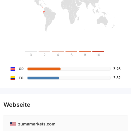
0
2
4
6
8
10
3.98
CR
3.82
EC
Webseite
zumamarkets.com