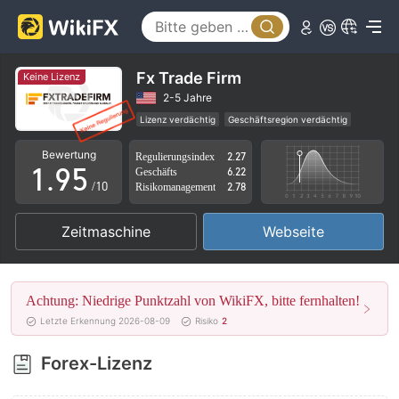
4
0
5
1
6
2
Fx Trade Firm
Keine Lizenz
7
3
2-5 Jahre
Lizenz verdächtig
Geschäftsregion verdächtig
0
8
4
Hohes potenzielles Risiko
Bewertung
Regulierungsindex
2.27
1
.
9
5
Geschäfts
6.22
/10
Risikomanagement
2.78
2
6
Zeitmaschine
Webseite
3
7
4
8
Achtung: Niedrige Punktzahl von WikiFX, bitte fernhalten!
5
9
Letzte Erkennung 2026-08-09
Risiko
2
6
Forex-Lizenz
7