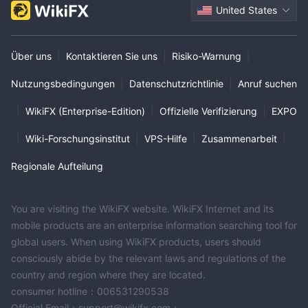
United States
Über uns
|
Kontaktieren Sie uns
|
Risiko-Warnung
|
Nutzungsbedingungen
|
Datenschutzrichtlinie
|
Anruf suchen
|
WikiFX (Enterprise-Edition)
|
Offizielle Verifizierung
|
EXPO
|
Wiki-Forschungsinstitut
|
VPS-Hilfe
|
Zusammenarbeit
|
Regionale Aufteilung
You are visiting the WikiFX website. WikiFX Internet and its
mobile products are an enterprise information searching tool for
global users. When using WikiFX products, users should
consciously abide by the relevant laws and regulations of the
country and region where they are located.
consumer hotline：006531290538
Official Email：support@wikifx.com；