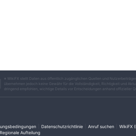
※ WikiFX stellt Daten aus öffentlich zugänglichen Quellen und Nutzerbeiträ
übernehmen jedoch keine Gewähr für die Vollständigkeit, Richtigkeit und Aktua
dringend empfohlen, wichtige Details vor Entscheidungen anhand offizieller Q
|
|
|
ungsbedingungen
Datenschutzrichtlinie
Anruf suchen
WikiFX (
Regionale Aufteilung