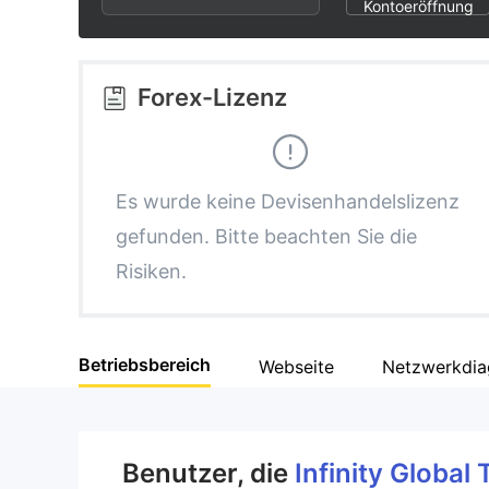
3
1
6
Kontoeröffnung
4
2
7
Forex-Lizenz
5
3
8
6
4
9
Es wurde keine Devisenhandelslizenz
gefunden. Bitte beachten Sie die
7
5
Risiken.
8
6
Betriebsbereich
Webseite
Netzwerkdi
9
7
8
Benutzer, die
Infinity Global