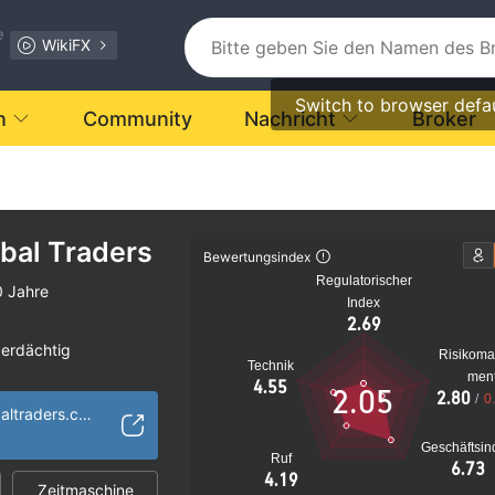
e
WikiFX
Switch to browser defa
n
Community
Nachricht
Broker
obal Traders
Bewertungsindex
Regulatorischer
0 Jahre
Index
2.69
verdächtig
Risikom
Technik
s Risiko
men
4.55
2.05
2.80
/
0
https://infinityglobaltraders.com/
Geschäftsin
Ruf
6.73
4.19
Zeitmaschine