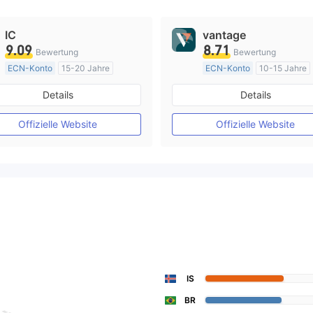
IC
vantage
9.09
8.71
Bewertung
Bewertung
ECN-Konto
15-20 Jahre
ECN-Konto
10-15 Jahre
AustralienRegulierung
AustralienRegulierung
Details
Details
Market Making (MM)
Market Making (MM)
MT4-Volllizenz
MT4-Volllizenz
Offizielle Website
Offizielle Website
IS
BR