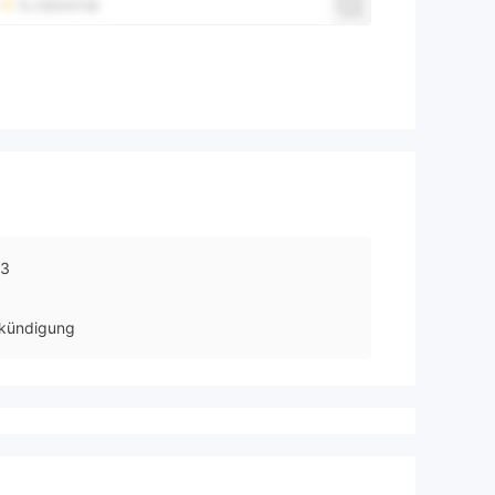
03
kündigung