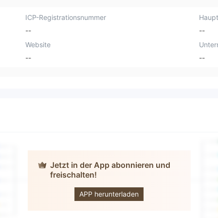
ICP-Registrationsnummer
Haupt
--
--
Website
Unte
--
--
Jetzt in der App abonnieren und
freischalten!
Infinity Global
Traders
APP herunterladen