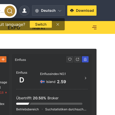
Deutsch
Download
ult language?
Switch
EXPO
Markt
Einfluss
Kontakt
Einfluss
https
Einflussindex NO.1
D
27, L
2.59
Island
anage
t
.18
Übertrifft
20.50%
Broker
dex
Betriebsbereich
Suchstatistiken durchsuchen
Werbeschaltu