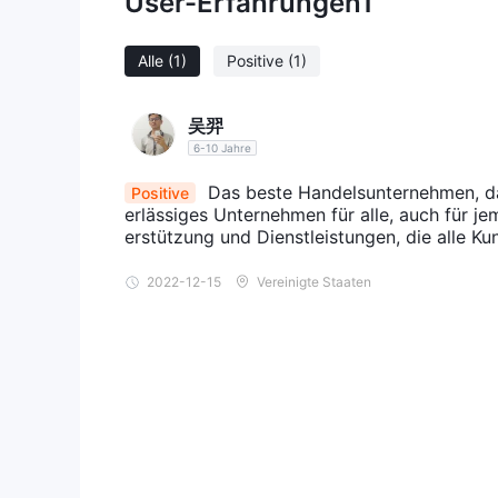
User-Erfahrungen
1
Alle
(1)
Positive
(1)
吴羿
6-10 Jahre
Das beste Handelsunternehmen, das 
Positive
erlässiges Unternehmen für alle, auch für je
erstützung und Dienstleistungen, die alle K
2022-12-15
Vereinigte Staaten