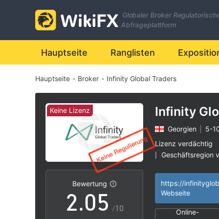
Globaler Broker Regulatorisch
Abfrageplattform
0
Hauptseite
Ranglisten
Expositio
Hauptseite
-
Broker
-
Infinity Global Traders
1
2
Infinity Gl
Keine Lizenz
Georgien
|
5-1
0
3
Lizenz verdächtig
Geschäftsregion 
|
1
4
Hohes potenzielle
|
Bewertung
2
.
0
5
Webseite
/10
Online-