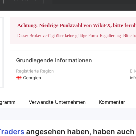
Achtung: Niedrige Punktzahl von WikiFX, bitte fernh
Dieser Broker verfügt über keine gültige Forex-Regulierung. Bitte b
Grundlegende Informationen
Registrierte Region
E-
Georgien
inf
Betriebszeitraum
Un
5-10 Jahre
htt
agramm
Verwandte Unternehmen
Kommentar
Unternehmen
Fi
Infinity Global Traders
27,
 Traders
angesehen haben, haben auch 