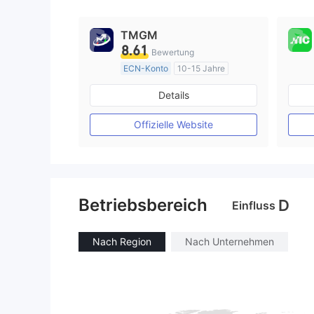
9
TMGM
8.61
Bewertung
ECN-Konto
10-15 Jahre
AustralienRegulierung
Details
Market Making (MM)
MT4-Volllizenz
Offizielle Website
Betriebsbereich
D
Einfluss
Nach Region
Nach Unternehmen