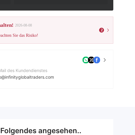
alten!
2026-08-08
2
eachten Sie das Risiko!
Mail des Kundendienstes
o@infinityglobaltraders.com
ternehmenswebsite
ps://infinityglobaltraders.com/
rmenadresse
 Leselidze St, Tbilisi, Georgia
Folgendes angesehen..