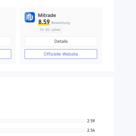
Mitrade
8.59
Bewertung
15-20 Jahre
AustralienRegulierung
Details
Market Making (MM)
Selbstforschung
Offizielle Website
2.59
2.54