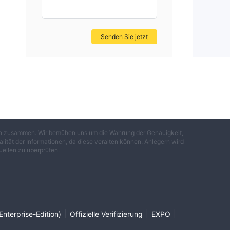
Senden Sie jetzt
gen zusammen. Wir bemühen uns um die Wahrung der Genauigkeit,
lität der Informationen, da diese veralten können. Anlegern wird
uellen zu überprüfen.
|
|
|
Enterprise-Edition)
Offizielle Verifizierung
EXPO