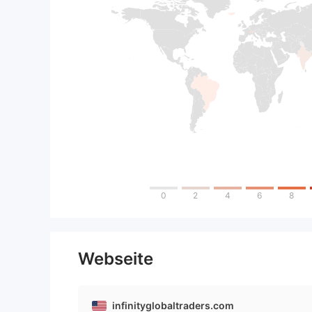
0
2
4
6
8
Webseite
infinityglobaltraders.com