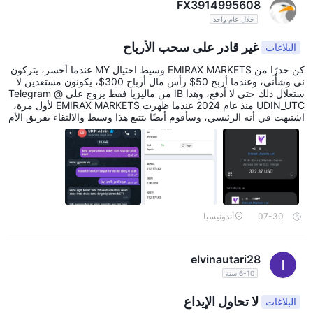
FX3914995608
خلال عام واحد
غير قادر على سحب الأرباح
البلاغات
كن حذرًا من EMIRAX MARKETS وسيط احتيال MY عندما أخسر، يتركون
ني وشأني، وعندما أربح 50$ رأس مال أرباح 300$، يكونون مستعدين لا
ستغلال ذلك حتى لا أدفع، وهذا IB من ماليزيا فقط يروج على Telegram @
UDIN_UTC منذ عام 2024 عندما ظهرت EMIRAX MARKETS لأول مرة،
اشتبهت في أنه الرئيسي، وسأقوم أيضًا بتتبع هذا وسيط والالتقاء بفريق الأم
ن السيبراني والإنتربول مباشرة حتى لا يكون هناك العديد من الضحايا مثل
وسيط KATOPRIME، لقد خسرت 9000$ تم تعليق الحساب وأعادوا النتائ
ج
07-30
أندونيسيا
elvinautari28
6-10 سنة
لا تحاول الإيداع
البلاغات