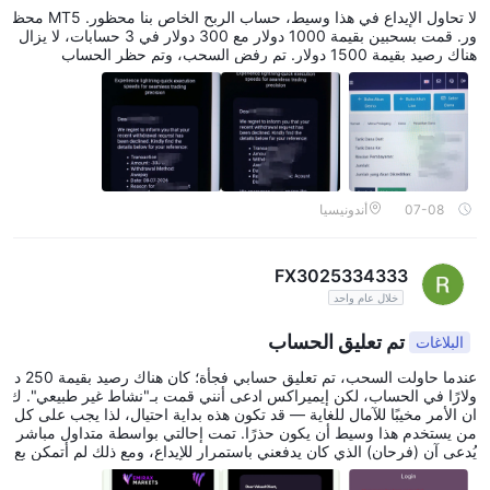
لا تحاول الإيداع في هذا وسيط، حساب الربح الخاص بنا محظور. MT5 محظ
ور. قمت بسحبين بقيمة 1000 دولار مع 300 دولار في 3 حسابات، لا يزال
هناك رصيد بقيمة 1500 دولار. تم رفض السحب، وتم حظر الحساب
07-08
أندونيسيا
FX3025334333
خلال عام واحد
تم تعليق الحساب
البلاغات
عندما حاولت السحب، تم تعليق حسابي فجأة؛ كان هناك رصيد بقيمة 250 د
ولارًا في الحساب، لكن إيميراكس ادعى أنني قمت بـ"نشاط غير طبيعي". ك
ان الأمر مخيبًا للآمال للغاية — قد تكون هذه بداية احتيال، لذا يجب على كل
من يستخدم هذا وسيط أن يكون حذرًا. تمت إحالتي بواسطة متداول مباشر
يُدعى آن (فرحان) الذي كان يدفعني باستمرار للإيداع، ومع ذلك لم أتمكن بع
د من إخراج أموالي من الحساب.