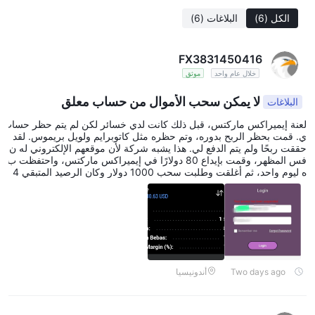
الكل
(6)
البلاغات
(6)
FX3831450416
خلال عام واحد
موثق
لا يمكن سحب الأموال من حساب معلق
البلاغات
لعنة إيميراكس ماركتس، قبل ذلك كانت لدي خسائر لكن لم يتم حظر حساب
ي. قمت بحظر الربح بدوره، وتم حظره مثل كاتوبرايم ولويل بريموس. لقد
حققت ربحًا ولم يتم الدفع لي. هذا يشبه شركة لأن موقعهم الإلكتروني له ن
فس المظهر، وقمت بإيداع 80 دولارًا في إيميراكس ماركتس، واحتفظت ب
ه ليوم واحد، ثم أغلقت وطلبت سحب 1000 دولار وكان الرصيد المتبقي 4
00 دولار. مرت بضعة أيام دون تسجيل الدخول، واتضح أنني أردت تسجيل ا
لدخول مرة أخرى، وتم تعليق حسابي مع كل أموالي.
Two days ago
أندونيسيا