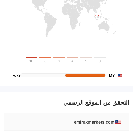
10
8
6
4
2
0
4.72
MY
التحقق من الموقع الرسمي
emiraxmarkets.com