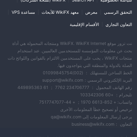
التحقق الرسمي
|
معرض
|
معهد WikiFX للأبحاث
|
مساعدة VPS
|
التعاون التجاري
|
الأقسام الإقليمية
نت تزور موقع WikiFX. WikiFX Internet ومنتجاته المحمولة هي أداة
بحث عن معلومات المؤسسة للمستخدمين العالميين. عند استخدام
منتجات WikiFX ، يجب على المستخدمين الالتزام بالقوانين واللوائح ذات
الصلة بالدولة والمنطقة التي يتواجدون فيها.
الخط الساخن للمستهلك ： (002)01099845754
البريد الإلكتروني الرسمي：support@wikifx.com
رقم الهاتف المحمول ： 234706777 7762 ； 61 449895363
تليجرام： +60 103342306
واتساب: + 852-6613 1970； + 44-7517747077
ترخيص أو تصحيح خطأ المعلومات الأخرى
يرجى إرسال المعلومات إلى qa@wikifx.com
التعاون ：business@wikifx.com