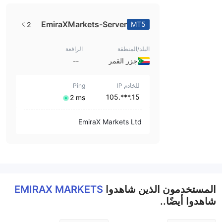
EmiraXMarkets-Server
MT5
2
البلد/المنطقة
الرافعة
جزر القمر
--
للخادم IP
Ping
15.***.105
⁦2 ms⁩
EmiraX Markets Ltd
المستخدمون الذين شاهدوا
EMIRAX MARKETS
شاهدوا أيضًا..